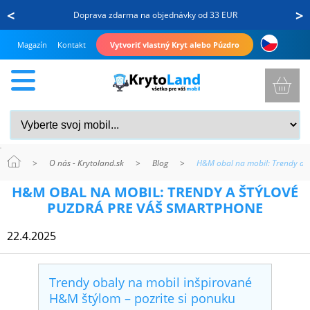
<
>
Doprava zdarma na objednávky od 33 EUR
Magazín
Kontakt
Vytvoriť vlastný Kryt alebo Púzdro
>
O nás - Krytoland.sk
>
Blog
>
H&M obal na mobil: Trendy a 
KRYTY
H&M OBAL NA MOBIL: TRENDY A ŠTÝLOVÉ
A
PUZDRÁ PRE VÁŠ SMARTPHONE
PUZDRÁ
22.4.2025
NA
MOBIL
Trendy obaly na mobil inšpirované
H&M štýlom – pozrite si ponuku
TVRDENÉ