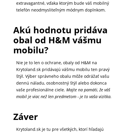
extravagantné, vďaka ktorým bude váš mobilný
telefón neodmysliteľným módnym doplnkom.
Akú hodnotu pridáva
obal od H&M vášmu
mobilu?
Nie je to len o ochrane, obaly od H&M na
Krytoland.sk pridávajú vášmu mobilu ten pravý
štýl. Výber správneho obalu môže odrážať vašu
dennú náladu, osobnostný štýl alebo dokonca
vaše profesionálne ciele.
Majte na pamäti, že váš
mobil je viac než len predmetom - je to vaša vizitka.
Záver
Krytoland.sk je tu pre všetkých, ktorí hľadajú