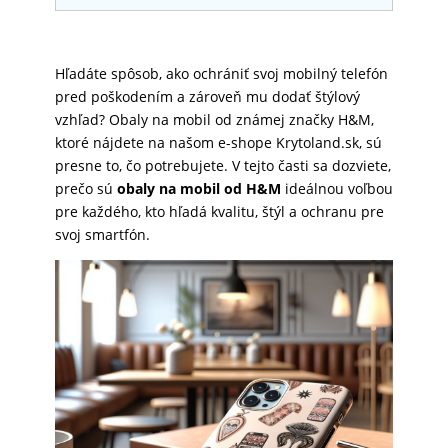
SKLÁ
Hľadáte spôsob, ako ochrániť svoj mobilný telefón
pred poškodením a zároveň mu dodať štýlový
NABÍJANIE
vzhľad? Obaly na mobil od známej značky H&M,
ktoré nájdete na našom e-shope Krytoland.sk, sú
presne to, čo potrebujete. V tejto časti sa dozviete,
ŠPORT
prečo sú
obaly na mobil od H&M
ideálnou voľbou
pre každého, kto hľadá kvalitu, štýl a ochranu pre
svoj smartfón.
PRODUKTY
NA
MIERU
PRÍSLUŠENSTVO
PRE
MOBILY