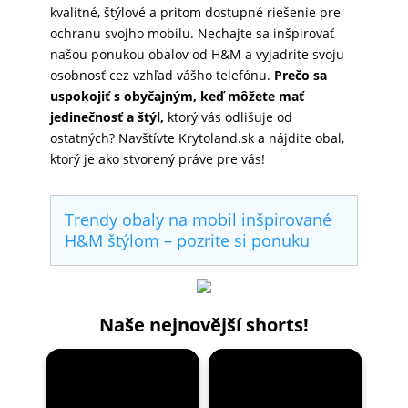
kvalitné, štýlové a pritom dostupné riešenie pre
ochranu svojho mobilu. Nechajte sa inšpirovať
našou ponukou obalov od H&M a vyjadrite svoju
osobnosť cez vzhľad vášho telefónu.
Prečo sa
uspokojiť s obyčajným, keď môžete mať
jedinečnosť a štýl,
ktorý vás odlišuje od
ostatných? Navštívte Krytoland.sk a nájdite obal,
ktorý je ako stvorený práve pre vás!
Trendy obaly na mobil inšpirované
H&M štýlom – pozrite si ponuku
Naše nejnovější shorts!