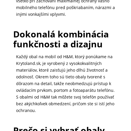
všetko pri zachovaní maximálnej ochrany vášho
DOMÁCNOSŤ
mobilného telefónu pred poškriabaním, nárazmi a
inými vonkajšími vplyvmi.
POPSOCKETY
Dokonalá kombinácia
funkčnosti a dizajnu
SMART
Každý obal na mobil od H&M, ktorý ponúkame na
HODINKY
Krytoland.sk, je vyrobený z vysokokvalitných
A
materiálov, ktoré zaisťujú jeho dlhú životnosť a
PRÍSLUŠENSTVO
odolnosť. Okrem toho sú tieto obaly tvorené s
dôrazom na detail, takže neobmedzujú prístup k
ovládacím prvkom, portom a fotoaparátu telefónu.
TV,
S obalmi od H&M tak môžete svoj telefón používať
FOTO,
bez akýchkoľvek obmedzení, pričom ste si istí jeho
AUDIO-
ochranou.
VIDEO
Prečo si vybrať obaly