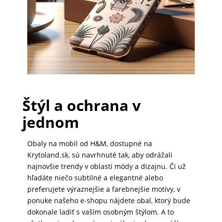
PRÍSLUŠENSTVO
PRE
TABLETY
PC
Štýl a ochrana v
/
NOTEBOOK
jednom
/
GAMING
Obaly na mobil od H&M, dostupné na
Krytoland.sk, sú navrhnuté tak, aby odrážali
najnovšie trendy v oblasti módy a dizajnu. Či už
hľadáte niečo subtilné a elegantné alebo
AUTOPRÍSLUŠENSTVO
preferujete výraznejšie a farebnejšie motívy, v
ponuke našeho e-shopu nájdete obal, ktorý bude
dokonale ladiť s vaším osobným štýlom. A to
SMART