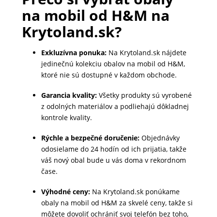
na mobil od H&M na
MALÉ
SPOTREBIČE
Krytoland.sk?
Exkluzívna ponuka:
Na Krytoland.sk nájdete
KANCELÁRIA
jedinečnú kolekciu obalov na mobil od H&M,
ktoré nie sú dostupné v každom obchode.
Garancia kvality:
Všetky produkty sú vyrobené
ŽIVOTNÝ
z odolných materiálov a podliehajú dôkladnej
ŠTÝL
kontrole kvality.
A
OUTDOOR
Rýchle a bezpečné doručenie:
Objednávky
odosielame do 24 hodín od ich prijatia, takže
váš nový obal bude u vás doma v rekordnom
čase.
KRÁSA
A
Výhodné ceny:
Na Krytoland.sk ponúkame
ZDRAVIE
obaly na mobil od H&M za skvelé ceny, takže si
môžete dovoliť ochrániť svoj telefón bez toho,