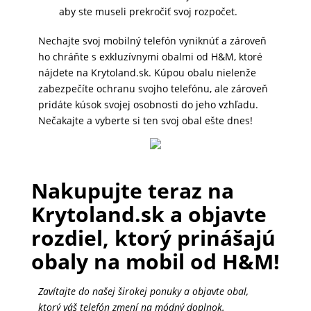
aby ste museli prekročiť svoj rozpočet.
MATKA
Nechajte svoj mobilný telefón vyniknúť a zároveň
A
ho chráňte s exkluzívnymi obalmi od H&M, ktoré
DIEŤA
nájdete na Krytoland.sk. Kúpou obalu nielenže
zabezpečíte ochranu svojho telefónu, ale zároveň
pridáte kúsok svojej osobnosti do jeho vzhľadu.
DRONY
Nečakajte a vyberte si ten svoj obal ešte dnes!
DOM,
Nakupujte teraz na
DIELŇA
A
Krytoland.sk a objavte
ZÁHRADA
rozdiel, ktorý prinášajú
obaly na mobil od H&M!
Zavítajte do našej širokej ponuky a objavte obal,
ktorý váš telefón zmení na módný doplnok.