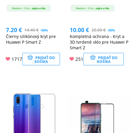
Skladom > 10 ks -
zajtra u Vás
Skladom > 10 ks -
zajtra u Vás
7.20
€
10.00
€
14.40
€
20.00
€
-50%
-50%
Čierny silikónový kryt pre
Kompletná ochrana - Kryt a
Huawei P Smart Z
3D tvrdené sklo pre Huawei P
Smart Z
PRIDAŤ DO
PRIDAŤ DO
1717
251
KOŠÍKA
KOŠÍKA