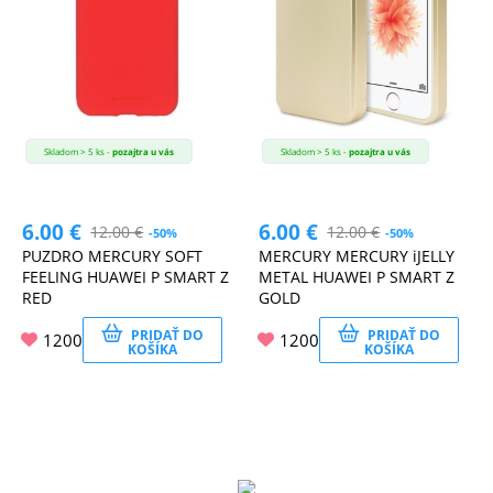
Skladom > 5 ks -
pozajtra u vás
Skladom > 5 ks -
pozajtra u vás
6.00
€
6.00
€
12.00
€
12.00
€
-50%
-50%
PUZDRO MERCURY SOFT
MERCURY MERCURY iJELLY
FEELING HUAWEI P SMART Z
METAL HUAWEI P SMART Z
RED
GOLD
PRIDAŤ DO
PRIDAŤ DO
1200
1200
KOŠÍKA
KOŠÍKA