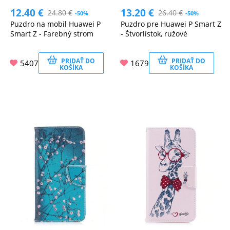
12.40
€
13.20
€
24.80
€
26.40
€
-50%
-50%
Puzdro na mobil Huawei P
Puzdro pre Huawei P Smart Z
Smart Z - Farebný strom
- Štvorlístok, ružové
PRIDAŤ DO
PRIDAŤ DO
5407
1679
KOŠÍKA
KOŠÍKA