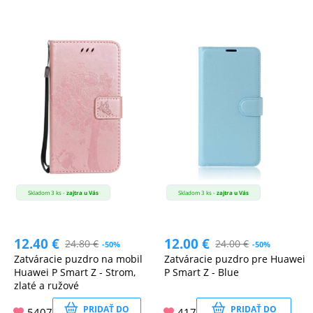
Skladom 3 ks -
zajtra u Vás
Skladom 3 ks -
zajtra u Vás
12.40
€
12.00
€
24.80
€
24.00
€
-50%
-50%
Zatváracie puzdro na mobil
Zatváracie puzdro pre Huawei
Huawei P Smart Z - Strom,
P Smart Z - Blue
zlaté a ružové
PRIDAŤ DO
PRIDAŤ DO
5407
417