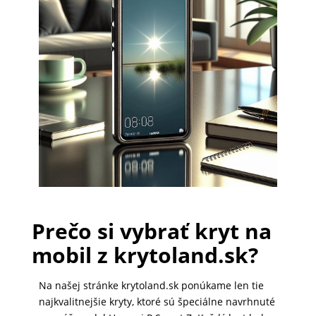
PRÍSLUŠENSTVO
PRE
TABLETY
PC
/
NOTEBOOK
/
GAMING
Prečo si vybrať kryt na
mobil z krytoland.sk?
AUTOPRÍSLUŠENSTVO
Na našej stránke krytoland.sk ponúkame len tie
najkvalitnejšie kryty, ktoré sú špeciálne navrhnuté
SMART