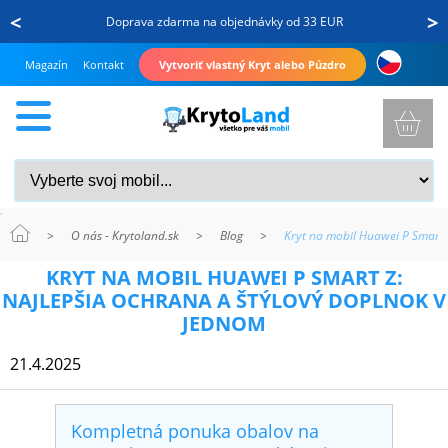
<
>
Doprava zdarma na objednávky od 33 EUR
Magazín
Kontakt
Vytvoriť vlastný Kryt alebo Púzdro
>
O nás - Krytoland.sk
>
Blog
>
Kryt na mobil Huawei P Smart 
KRYTY
KRYT NA MOBIL HUAWEI P SMART Z:
A
NAJLEPŠIA OCHRANA A ŠTÝLOVÝ DOPLNOK V
PUZDRÁ
JEDNOM
NA
21.4.2025
MOBIL
Kompletná ponuka obalov na
TVRDENÉ