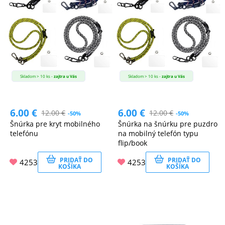
Skladom > 10 ks -
zajtra u Vás
Skladom > 10 ks -
zajtra u Vás
6.00
€
6.00
€
12.00
€
12.00
€
-50%
-50%
Šnúrka pre kryt mobilného
Šnúrka na šnúrku pre puzdro
telefónu
na mobilný telefón typu
flip/book
PRIDAŤ DO
PRIDAŤ DO
4253
4253
KOŠÍKA
KOŠÍKA