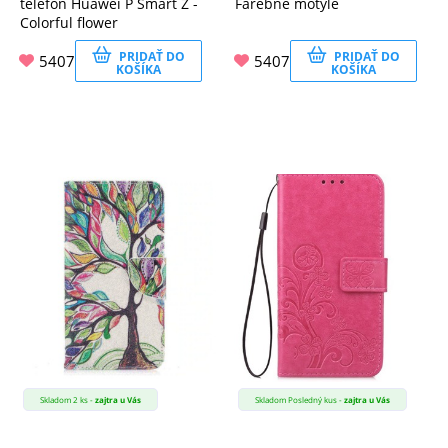
telefón Huawei P Smart Z -
Farebné motýle
Colorful flower
PRIDAŤ DO
PRIDAŤ DO
5407
5407
KOŠÍKA
KOŠÍKA
Skladom 2 ks -
zajtra u Vás
Skladom Posledný kus -
zajtra u Vás