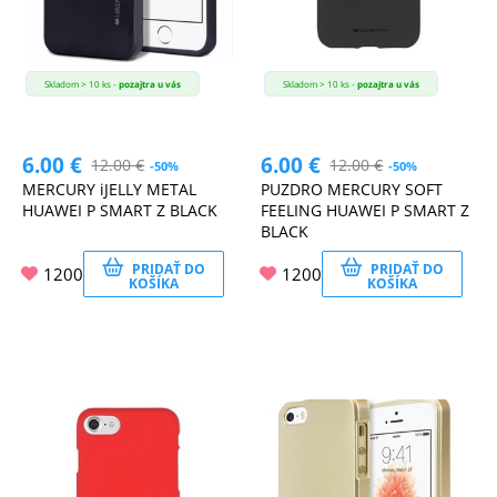
Skladom > 10 ks -
pozajtra u vás
Skladom > 10 ks -
pozajtra u vás
6.00
€
6.00
€
12.00
€
12.00
€
-50%
-50%
MERCURY iJELLY METAL
PUZDRO MERCURY SOFT
HUAWEI P SMART Z BLACK
FEELING HUAWEI P SMART Z
BLACK
PRIDAŤ DO
PRIDAŤ DO
1200
1200
KOŠÍKA
KOŠÍKA