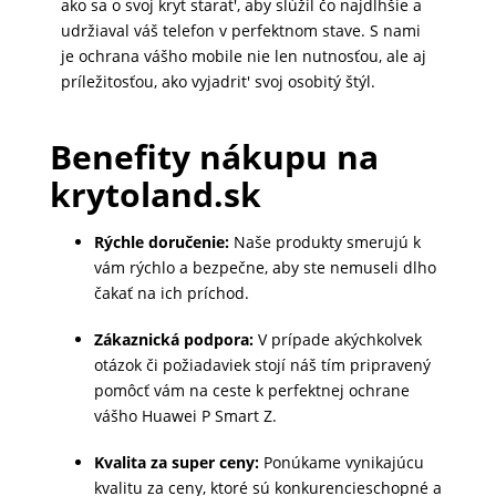
ako sa o svoj kryt starat', aby slúžil čo najdlhšie a
udržiaval váš telefon v perfektnom stave. S nami
je ochrana vášho mobile nie len nutnosťou, ale aj
príležitosťou, ako vyjadrit' svoj osobitý štýl.
Benefity nákupu na
krytoland.sk
Rýchle doručenie:
Naše produkty smerujú k
vám rýchlo a bezpečne, aby ste nemuseli dlho
čakať na ich príchod.
Zákaznická podpora:
V prípade akýchkolvek
otázok či požiadaviek stojí náš tím pripravený
pomôcť vám na ceste k perfektnej ochrane
vášho Huawei P Smart Z.
Kvalita za super ceny:
Ponúkame vynikajúcu
kvalitu za ceny, ktoré sú konkurencieschopné a