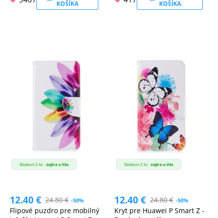
KOŠÍKA
KOŠÍKA
Skladom 2 ks -
zajtra u Vás
Skladom 2 ks -
zajtra u Vás
12.40
€
12.40
€
24.80
€
24.80
€
-50%
-50%
Flipové puzdro pre mobilný
Kryt pre Huawei P Smart Z -