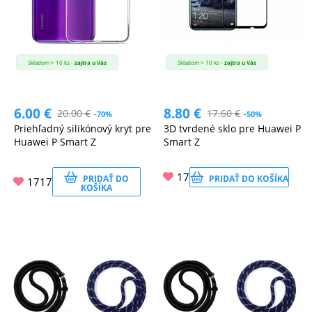
Skladom > 10 ks -
zajtra u Vás
Skladom > 10 ks -
zajtra u Vás
6.00
€
8.80
€
20.00
€
17.60
€
-70%
-50%
Priehľadný silikónový kryt pre
3D tvrdené sklo pre Huawei P
Huawei P Smart Z
Smart Z
17
PRIDAŤ DO
PRIDAŤ DO KOŠÍKA
1717
KOŠÍKA