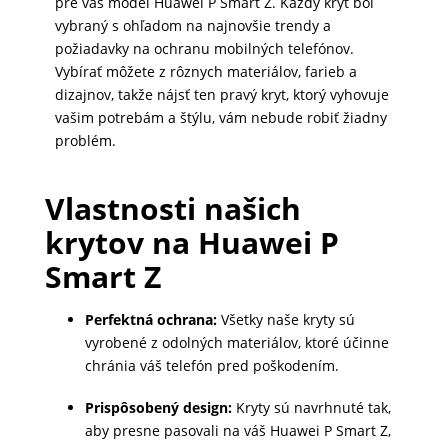
pre váš model Huawei P Smart Z. Každý kryt bol
DOMÁCNOSŤ
vybraný s ohľadom na najnovšie trendy a
požiadavky na ochranu mobilných telefónov.
Vybírať môžete z rôznych materiálov, farieb a
POPSOCKETY
dizajnov, takže nájsť ten pravý kryt, ktorý vyhovuje
vašim potrebám a štýlu, vám nebude robiť žiadny
problém.
SMART
HODINKY
Vlastnosti našich
A
krytov na Huawei P
PRÍSLUŠENSTVO
Smart Z
Perfektná ochrana:
Všetky naše kryty sú
TV,
vyrobené z odolných materiálov, ktoré účinne
FOTO,
chránia váš telefón pred poškodením.
AUDIO-
VIDEO
Prispôsobený design:
Kryty sú navrhnuté tak,
aby presne pasovali na váš Huawei P Smart Z,