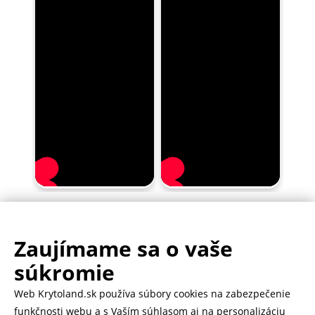
Zaujímame sa o vaše
.
500.000+ odoslaných balíčkov
súkromie
Web Krytoland.sk používa súbory cookies na zabezpečenie
Rychlé doručenie 1-2 dní
funkčnosti webu a s Vaším súhlasom aj na personalizáciu