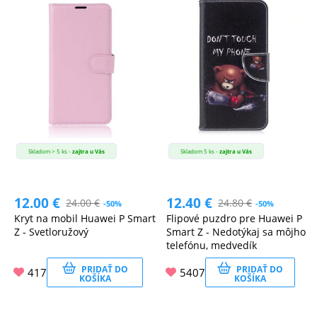
Skladom > 5 ks -
zajtra u Vás
Skladom 5 ks -
zajtra u Vás
12.00
€
12.40
€
24.00
€
24.80
€
-50%
-50%
Kryt na mobil Huawei P Smart
Flipové puzdro pre Huawei P
Z - Svetloružový
Smart Z - Nedotýkaj sa môjho
telefónu, medvedík
PRIDAŤ DO
PRIDAŤ DO
417
5407
KOŠÍKA
KOŠÍKA