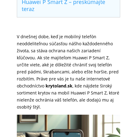
Huawei P Smart Z – preskúmajte
SKLÁ
teraz
NABÍJANIE
V dnešnej dobe, keď je mobilný telefón
neoddeliteľnou súčasťou nášho každodenného
života, sa stáva ochrana našich zariadení
ŠPORT
kľúčovou. Ak ste majiteľom Huawei P Smart Z,
určite viete, aké je dôležité chrániť svoj telefón
pred pádmi, škrabancami, alebo ešte horšie, pred
PRODUKTY
rozbitím. Práve pre vás je tu naše internetové
NA
obchodníctvo
krytoland.sk
, kde nájdete široký
MIERU
sortiment krytov na mobil Huawei P Smart Z, ktoré
nielenže ochránia váš telefón, ale dodajú mu aj
osobitý štýl.
PRÍSLUŠENSTVO
PRE
MOBILY