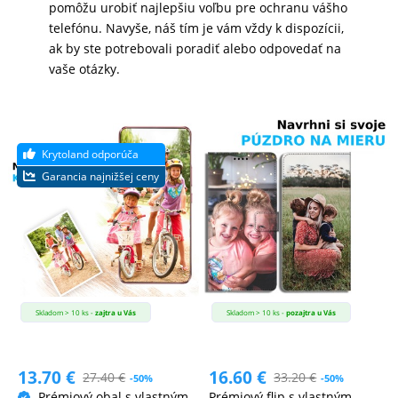
pomôžu urobiť najlepšiu voľbu pre ochranu vášho
telefónu. Navyše, náš tím je vám vždy k dispozícii,
MATKA
ak by ste potrebovali poradiť alebo odpovedať na
A
vaše otázky.
DIEŤA
DRONY
DOM,
DIELŇA
A
ZÁHRADA
Skladom > 10 ks -
zajtra u Vás
Skladom > 10 ks -
pozajtra u Vás
13.70
€
16.60
€
27.40
€
33.20
€
-50%
-50%
Prémiový obal s vlastným
Prémiový flip s vlastným