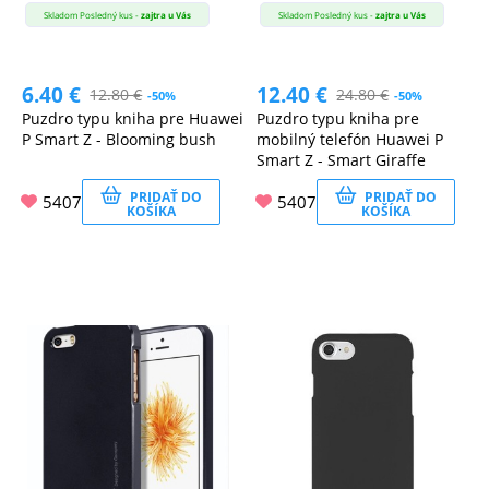
Skladom Posledný kus -
zajtra u Vás
Skladom Posledný kus -
zajtra u Vás
6.40
€
12.40
€
12.80
€
24.80
€
-50%
-50%
Puzdro typu kniha pre Huawei
Puzdro typu kniha pre
P Smart Z - Blooming bush
mobilný telefón Huawei P
Smart Z - Smart Giraffe
PRIDAŤ DO
PRIDAŤ DO
5407
5407
KOŠÍKA
KOŠÍKA