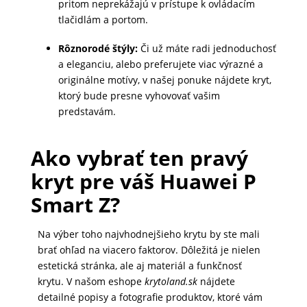
pritom neprekážajú v prístupe k ovládacím
MALÉ
tlačidlám a portom.
SPOTREBIČE
Rôznorodé štýly:
Či už máte radi jednoduchosť
a eleganciu, alebo preferujete viac výrazné a
originálne motívy, v našej ponuke nájdete kryt,
KANCELÁRIA
ktorý bude presne vyhovovať vašim
predstavám.
ŽIVOTNÝ
Ako vybrať ten pravý
ŠTÝL
kryt pre váš Huawei P
A
OUTDOOR
Smart Z?
Na výber toho najvhodnejšieho krytu by ste mali
KRÁSA
brať ohľad na viacero faktorov. Dôležitá je nielen
A
estetická stránka, ale aj materiál a funkčnosť
ZDRAVIE
krytu. V našom eshope
krytoland.sk
nájdete
detailné popisy a fotografie produktov, ktoré vám