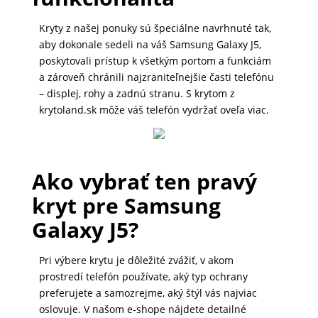
MALÉ
Kryty z našej ponuky sú špeciálne navrhnuté tak,
SPOTREBIČE
aby dokonale sedeli na váš Samsung Galaxy J5,
poskytovali prístup k všetkým portom a funkciám
a zároveň chránili najzraniteľnejšie časti telefónu
KANCELÁRIA
– displej, rohy a zadnú stranu. S krytom z
krytoland.sk môže váš telefón vydržať oveľa viac.
ŽIVOTNÝ
ŠTÝL
Ako vybrať ten pravý
A
kryt pre Samsung
OUTDOOR
Galaxy J5?
KRÁSA
Pri výbere krytu je dôležité zvážiť, v akom
A
prostredí telefón používate, aký typ ochrany
ZDRAVIE
preferujete a samozrejme, aký štýl vás najviac
oslovuje. V našom e-shope nájdete detailné