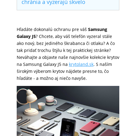
chránia a vyzerajú skvelo
SKLÁ
Hľadáte dokonalú ochranu pre váš
Samsung
NABÍJANIE
Galaxy J5
? Chcete, aby váš telefón vyzeral stále
ako nový, bez jediného škrabanca či otlaku? A čo
tak pridať trochu štýlu k tej praktickej stránke?
ŠPORT
Neváhajte a objavte naše najnovšie kolekcie krytov
na Samsung Galaxy J5 na
krytoland.sk
. S naším
širokým výberom krytov nájdete presne to, čo
PRODUKTY
hľadáte - a možno aj niečo navyše.
NA
MIERU
PRÍSLUŠENSTVO
PRE
MOBILY