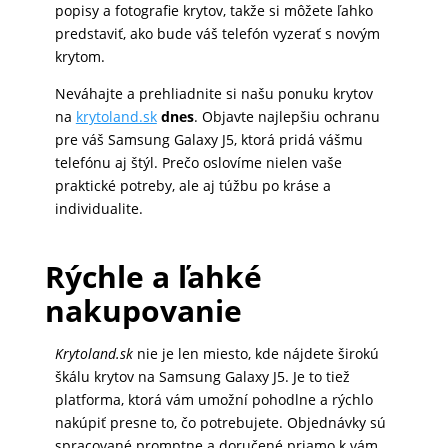
popisy a fotografie krytov, takže si môžete ľahko
predstaviť, ako bude váš telefón vyzerať s novým
MATKA
krytom.
A
DIEŤA
Neváhajte a prehliadnite si našu ponuku krytov
na
krytoland.sk
dnes
. Objavte najlepšiu ochranu
pre váš Samsung Galaxy J5, ktorá pridá vášmu
DRONY
telefónu aj štýl. Prečo oslovíme nielen vaše
praktické potreby, ale aj túžbu po kráse a
individualite.
DOM,
DIELŇA
Rýchle a ľahké
A
nakupovanie
ZÁHRADA
Krytoland.sk
nie je len miesto, kde nájdete širokú
škálu krytov na Samsung Galaxy J5. Je to tiež
platforma, ktorá vám umožní pohodlne a rýchlo
nakúpiť presne to, čo potrebujete. Objednávky sú
spracované promptne a doručené priamo k vám