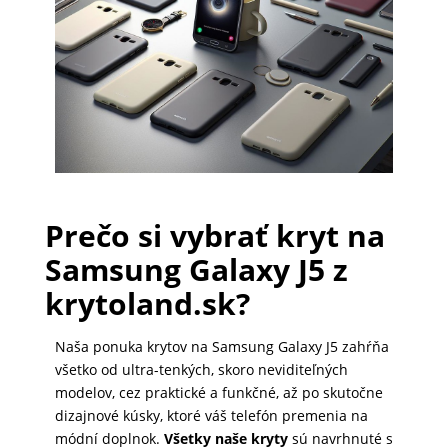
PRÍSLUŠENSTVO
PRE
TABLETY
PC
/
Prečo si vybrať kryt na
NOTEBOOK
Samsung Galaxy J5 z
/
GAMING
krytoland.sk?
Naša ponuka krytov na Samsung Galaxy J5 zahŕňa
AUTOPRÍSLUŠENSTVO
všetko od ultra-tenkých, skoro neviditeľných
modelov, cez praktické a funkčné, až po skutočne
dizajnové kúsky, ktoré váš telefón premenia na
SMART
módní doplnok.
Všetky naše kryty
sú navrhnuté s