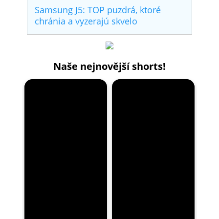
Samsung J5: TOP puzdrá, ktoré
chránia a vyzerajú skvelo
Naše nejnovější shorts!