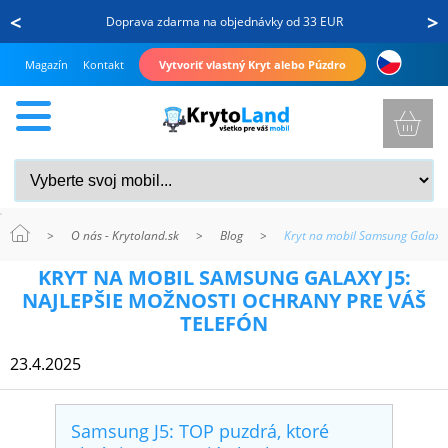
<
>
Doprava zdarma na objednávky od 33 EUR
Magazín
Kontakt
Vytvoriť vlastný Kryt alebo Púzdro
>
O nás - Krytoland.sk
>
Blog
>
Kryt na mobil Samsung Galaxy 
KRYTY
KRYT NA MOBIL SAMSUNG GALAXY J5:
A
NAJLEPŠIE MOŽNOSTI OCHRANY PRE VÁŠ
PUZDRÁ
TELEFÓN
NA
23.4.2025
MOBIL
Samsung J5: TOP puzdrá, ktoré
TVRDENÉ