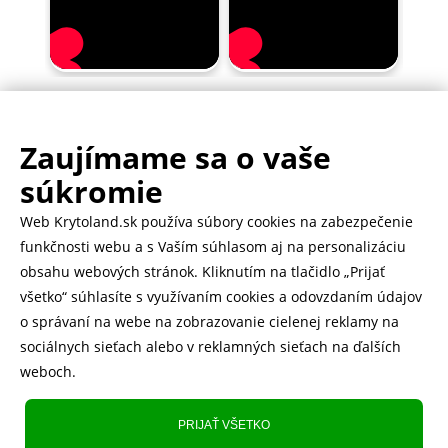
Zaujímame sa o vaše
.
500.000+ odoslaných balíčkov
súkromie
Web Krytoland.sk používa súbory cookies na zabezpečenie
Rychlé doručenie 1-2 dní
funkčnosti webu a s Vaším súhlasom aj na personalizáciu
obsahu webových stránok. Kliknutím na tlačidlo „Prijať
všetko“ súhlasíte s využívaním cookies a odovzdaním údajov
o správaní na webe na zobrazovanie cielenej reklamy na
Heureka
zobraziť recenzie
sociálnych sieťach alebo v reklamných sieťach na ďalších
weboch.
Instagram
5.643 fanúšikov
PRIJAŤ VŠETKO