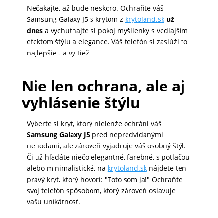
Nečakajte, až bude neskoro. Ochraňte váš
Samsung Galaxy J5 s krytom z
krytoland.sk
už
dnes
a vychutnajte si pokoj myšlienky s vedľajším
efektom štýlu a elegance. Váš telefón si zaslúži to
najlepšie - a vy tiež.
Nie len ochrana, ale aj
vyhlásenie štýlu
Vyberte si kryt, ktorý nielenže ochráni váš
Samsung Galaxy J5
pred nepredvídanými
nehodami, ale zároveň vyjadruje váš osobný štýl.
Či už hľadáte niečo elegantné, farebné, s potlačou
alebo minimalistické, na
krytoland.sk
nájdete ten
pravý kryt, ktorý hovorí: "Toto som ja!" Ochraňte
svoj telefón spôsobom, ktorý zároveň oslavuje
vašu unikátnosť.