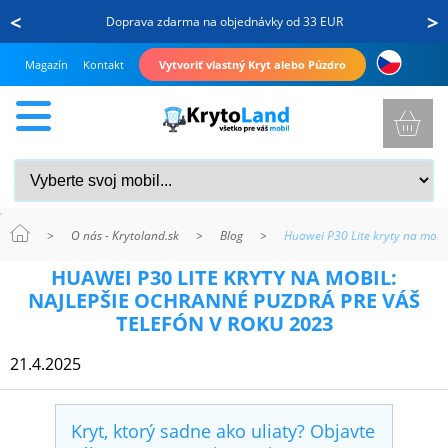
<
>
Doprava zdarma na objednávky od 33 EUR
Magazín
Kontakt
Vytvoriť vlastný Kryt alebo Púzdro
>
O nás - Krytoland.sk
>
Blog
>
Huawei P30 Lite kryty na mobi
KRYTY
HUAWEI P30 LITE KRYTY NA MOBIL:
A
NAJLEPŠIE OCHRANNÉ PUZDRÁ PRE VÁŠ
PUZDRÁ
TELEFÓN V ROKU 2023
NA
21.4.2025
MOBIL
Kryt, ktorý sadne ako uliaty? Objavte
TVRDENÉ