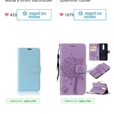
Mačka a strom, staroružové
Quatrefoil, ružové
PRIDAŤ DO
PRIDAŤ DO
433
1679
KOŠÍKA
KOŠÍKA
Skladom 4 ks -
zajtra u Vás
Skladom 3 ks -
zajtra u Vás