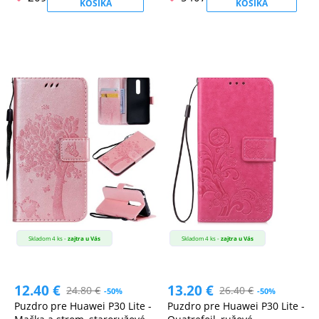
KOŠÍKA
KOŠÍKA
Skladom 4 ks -
zajtra u Vás
Skladom 4 ks -
zajtra u Vás
12.40
€
13.20
€
24.80
€
26.40
€
-50%
-50%
Puzdro pre Huawei P30 Lite -
Puzdro pre Huawei P30 Lite -