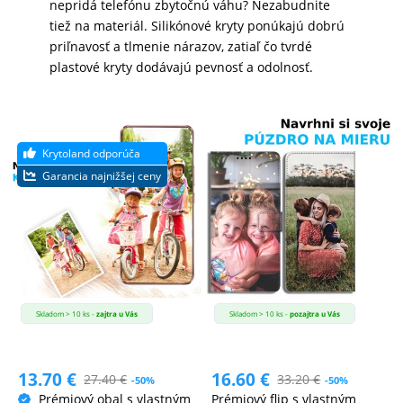
nepridá telefónu zbytočnú váhu? Nezabudnite
tiež na materiál. Silikónové kryty ponúkajú dobrú
MATKA
priľnavosť a tlmenie nárazov, zatiaľ čo tvrdé
A
plastové kryty dodávajú pevnosť a odolnosť.
DIEŤA
DRONY
DOM,
DIELŇA
A
ZÁHRADA
Skladom > 10 ks -
zajtra u Vás
Skladom > 10 ks -
pozajtra u Vás
13.70
€
16.60
€
27.40
€
33.20
€
-50%
-50%
Prémiový obal s vlastným
Prémiový flip s vlastným