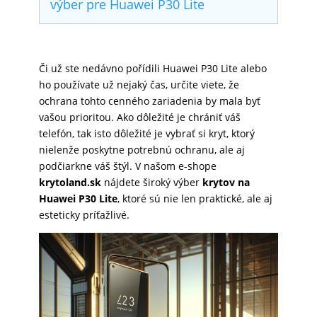
výber pre Huawei P30 Lite
SKLÁ
Či už ste nedávno pořídili Huawei P30 Lite alebo
NABÍJANIE
ho používate už nejaký čas, určite viete, že
ochrana tohto cenného zariadenia by mala byť
vašou prioritou. Ako dôležité je chrániť váš
ŠPORT
telefón, tak isto dôležité je vybrať si kryt, ktorý
nielenže poskytne potrebnú ochranu, ale aj
podčiarkne váš štýl. V našom e-shope
PRODUKTY
krytoland.sk
nájdete široký výber
krytov na
NA
Huawei P30 Lite
, ktoré sú nie len praktické, ale aj
MIERU
esteticky príťažlivé.
PRÍSLUŠENSTVO
PRE
MOBILY