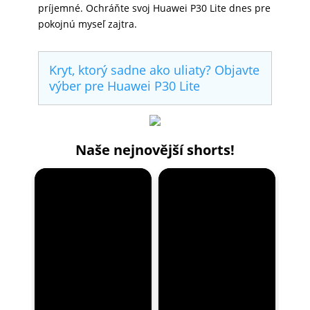
príjemné. Ochráňte svoj Huawei P30 Lite dnes pre
pokojnú myseľ zajtra.
Kryt, ktorý sadne ako uliaty? Objavte
výber pre Huawei P30 Lite
Naše nejnovější shorts!