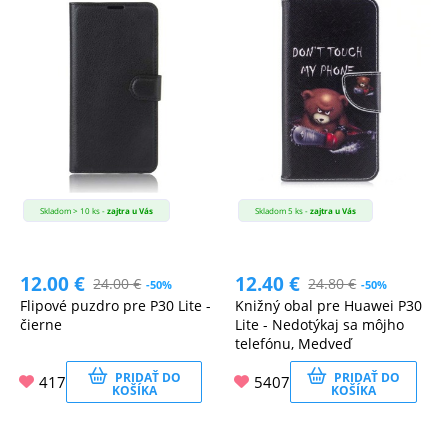
Skladom > 10 ks -
zajtra u Vás
Skladom 5 ks -
zajtra u Vás
12.00
€
12.40
€
24.00
€
24.80
€
-50%
-50%
Flipové puzdro pre P30 Lite -
Knižný obal pre Huawei P30
čierne
Lite - Nedotýkaj sa môjho
telefónu, Medveď
PRIDAŤ DO
PRIDAŤ DO
417
5407
KOŠÍKA
KOŠÍKA