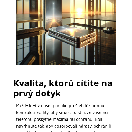
PRÍSLUŠENSTVO
PRE
TABLETY
PC
/
NOTEBOOK
/
Kvalita, ktorú cítite na
GAMING
prvý dotyk
Každý kryt v našej ponuke prešiel dôkladnou
AUTOPRÍSLUŠENSTVO
kontrolou kvality, aby sme sa uistili, že vašemu
telefónu poskytne maximálnu ochranu. Boli
navrhnuté tak, aby absorbovali nárazy, ochránili
SMART