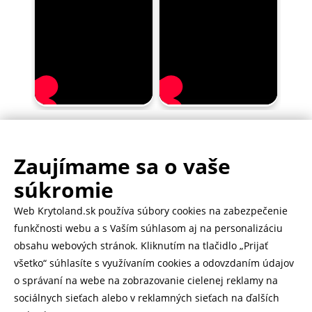
Zaujímame sa o vaše
.
500.000+ odoslaných balíčkov
súkromie
Web Krytoland.sk používa súbory cookies na zabezpečenie
Rychlé doručenie 1-2 dní
funkčnosti webu a s Vaším súhlasom aj na personalizáciu
obsahu webových stránok. Kliknutím na tlačidlo „Prijať
všetko“ súhlasíte s využívaním cookies a odovzdaním údajov
o správaní na webe na zobrazovanie cielenej reklamy na
Heureka
zobraziť recenzie
sociálnych sieťach alebo v reklamných sieťach na ďalších