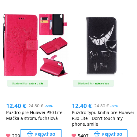
Skladom 5 ks -
zajtra u Vás
Skladom 5 ks -
zajtra u Vás
12.40
€
12.40
€
24.80
€
24.80
€
-50%
-50%
Puzdro pre Huawei P30 Lite -
Puzdro typu kniha pre Huawei
Mačka a strom, fuchsiová
P30 Lite - Don't touch my
phone, smile
PRIDAŤ DO
PRIDAŤ DO
209
5407