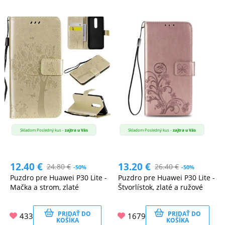
Skladom Posledný kus -
zajtra u Vás
Skladom Posledný kus -
zajtra u Vás
12.40
€
13.20
€
24.80
€
26.40
€
-50%
-50%
Puzdro pre Huawei P30 Lite -
Puzdro pre Huawei P30 Lite -
Mačka a strom, zlaté
Štvorlístok, zlaté a ružové
PRIDAŤ DO
PRIDAŤ DO
433
1679
KOŠÍKA
KOŠÍKA