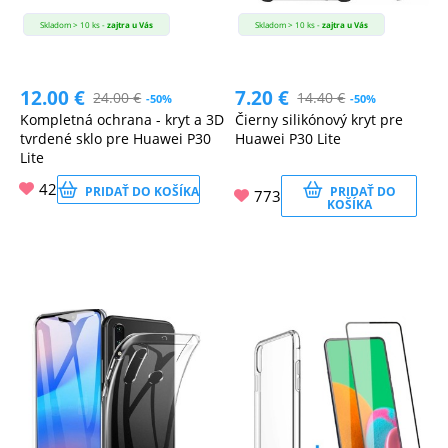
Skladom > 10 ks -
zajtra u Vás
Skladom > 10 ks -
zajtra u Vás
12.00
€
7.20
€
24.00
€
14.40
€
-50%
-50%
Kompletná ochrana - kryt a 3D
Čierny silikónový kryt pre
tvrdené sklo pre Huawei P30
Huawei P30 Lite
Lite
42
PRIDAŤ DO KOŠÍKA
PRIDAŤ DO
773
KOŠÍKA