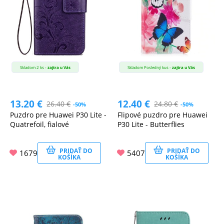
Skladom 2 ks -
zajtra u Vás
Skladom Posledný kus -
zajtra u Vás
13.20
€
12.40
€
26.40
€
24.80
€
-50%
-50%
Puzdro pre Huawei P30 Lite -
Flipové puzdro pre Huawei
Quatrefoil, fialové
P30 Lite - Butterflies
PRIDAŤ DO
PRIDAŤ DO
1679
5407
KOŠÍKA
KOŠÍKA