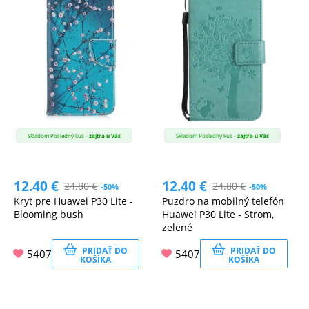
Skladom Posledný kus -
zajtra u Vás
Skladom Posledný kus -
zajtra u Vás
12.40
€
12.40
€
24.80
€
24.80
€
-50%
-50%
Kryt pre Huawei P30 Lite -
Puzdro na mobilný telefón
Blooming bush
Huawei P30 Lite - Strom,
zelené
PRIDAŤ DO
PRIDAŤ DO
5407
5407
KOŠÍKA
KOŠÍKA