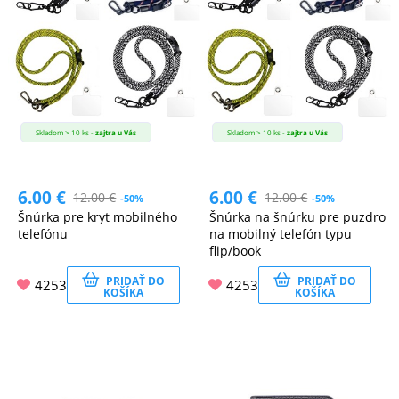
Skladom > 10 ks -
zajtra u Vás
Skladom > 10 ks -
zajtra u Vás
6.00
€
6.00
€
12.00
€
12.00
€
-50%
-50%
Šnúrka pre kryt mobilného
Šnúrka na šnúrku pre puzdro
telefónu
na mobilný telefón typu
flip/book
PRIDAŤ DO
PRIDAŤ DO
4253
4253
KOŠÍKA
KOŠÍKA