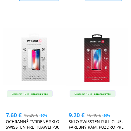
Skladom > 10 ks -
pozajtra u vás
Skladom > 10 ks -
pozajtra u vás
7.60
€
9.20
€
15.20
€
18.40
€
-50%
-50%
OCHRANNÉ TVRDENÉ SKLO
SKLO SWISSTEN FULL GLUE,
SWISSTEN PRE HUAWEI P30
FAREBNÝ RÁM, PUZDRO PRE