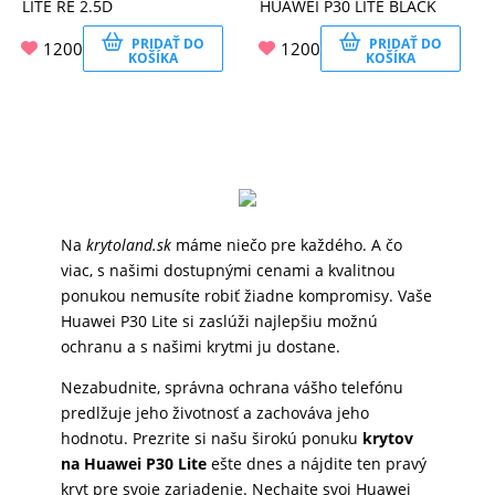
LITE RE 2.5D
HUAWEI P30 LITE BLACK
PRIDAŤ DO
PRIDAŤ DO
1200
1200
KOŠÍKA
KOŠÍKA
Na
krytoland.sk
máme niečo pre každého. A čo
viac, s našimi dostupnými cenami a kvalitnou
ponukou nemusíte robiť žiadne kompromisy. Vaše
Huawei P30 Lite si zaslúži najlepšiu možnú
ochranu a s našimi krytmi ju dostane.
Nezabudnite, správna ochrana vášho telefónu
predlžuje jeho životnosť a zachováva jeho
hodnotu. Prezrite si našu širokú ponuku
krytov
na Huawei P30 Lite
ešte dnes a nájdite ten pravý
kryt pre svoje zariadenie. Nechajte svoj Huawei