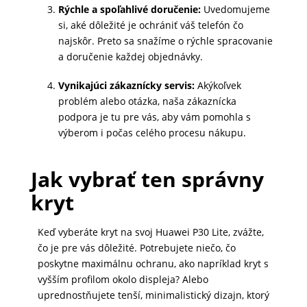
Rýchle a spoľahlivé doručenie:
Uvedomujeme
MALÉ
si, aké dôležité je ochrániť váš telefón čo
SPOTREBIČE
najskôr. Preto sa snažíme o rýchle spracovanie
a doručenie každej objednávky.
Vynikajúci zákaznícky servis:
Akýkoľvek
KANCELÁRIA
problém alebo otázka, naša zákaznícka
podpora je tu pre vás, aby vám pomohla s
výberom i počas celého procesu nákupu.
ŽIVOTNÝ
ŠTÝL
Jak vybrať ten správny
A
OUTDOOR
kryt
Keď vyberáte kryt na svoj Huawei P30 Lite, zvážte,
KRÁSA
čo je pre vás dôležité. Potrebujete niečo, čo
A
poskytne maximálnu ochranu, ako napríklad kryt s
ZDRAVIE
vyšším profilom okolo displeja? Alebo
uprednostňujete tenší, minimalistický dizajn, ktorý