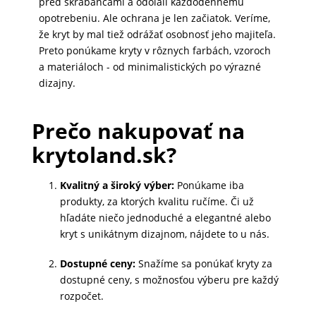
pred škrabancami a odolali každodennému
DOMÁCNOSŤ
opotrebeniu. Ale ochrana je len začiatok. Veríme,
že kryt by mal tiež odrážať osobnosť jeho majiteľa.
Preto ponúkame kryty v rôznych farbách, vzoroch
POPSOCKETY
a materiáloch - od minimalistických po výrazné
dizajny.
SMART
Prečo nakupovať na
HODINKY
krytoland.sk?
A
PRÍSLUŠENSTVO
Kvalitný a široký výber:
Ponúkame iba
produkty, za ktorých kvalitu ručíme. Či už
hľadáte niečo jednoduché a elegantné alebo
TV,
kryt s unikátnym dizajnom, nájdete to u nás.
FOTO,
AUDIO-
Dostupné ceny:
Snažíme sa ponúkať kryty za
VIDEO
dostupné ceny, s možnosťou výberu pre každý
rozpočet.