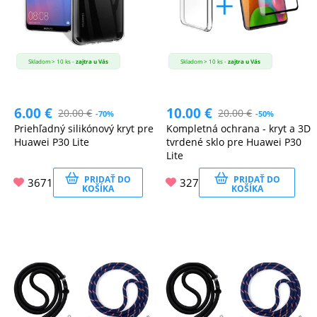
Skladom > 10 ks -
zajtra u Vás
Skladom > 10 ks -
zajtra u Vás
6.00
€
10.00
€
20.00
€
20.00
€
-70%
-50%
Priehľadný silikónový kryt pre
Kompletná ochrana - kryt a 3D
Huawei P30 Lite
tvrdené sklo pre Huawei P30
Lite
PRIDAŤ DO
PRIDAŤ DO
3671
327
KOŠÍKA
KOŠÍKA