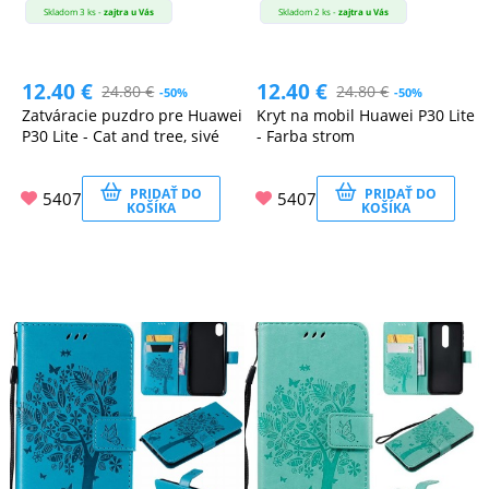
Skladom 3 ks -
zajtra u Vás
Skladom 2 ks -
zajtra u Vás
12.40
€
12.40
€
24.80
€
24.80
€
-50%
-50%
Zatváracie puzdro pre Huawei
Kryt na mobil Huawei P30 Lite
P30 Lite - Cat and tree, sivé
- Farba strom
PRIDAŤ DO
PRIDAŤ DO
5407
5407
KOŠÍKA
KOŠÍKA