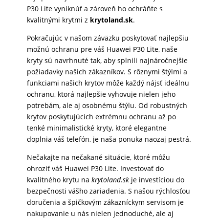
P30 Lite vyniknúť a zároveň ho ochráňte s
kvalitnými krytmi z
krytoland.sk
.
Pokračujúc v našom záväzku poskytovať najlepšiu
možnú ochranu pre váš Huawei P30 Lite, naše
kryty sú navrhnuté tak, aby splnili najnáročnejšie
požiadavky našich zákazníkov. S rôznymi štýlmi a
funkciami našich krytov môže každý nájsť ideálnu
ochranu, ktorá najlepšie vyhovuje nielen jeho
potrebám, ale aj osobnému štýlu. Od robustných
krytov poskytujúcich extrémnu ochranu až po
tenké minimalistické kryty, ktoré elegantne
doplnia váš telefón, je naša ponuka naozaj pestrá.
Nečakajte na nečakané situácie, ktoré môžu
ohroziť váš Huawei P30 Lite. Investovať do
kvalitného krytu na
krytoland.sk
je investíciou do
bezpečnosti vášho zariadenia. S našou rýchlosťou
doručenia a špičkovým zákazníckym servisom je
nakupovanie u nás nielen jednoduché, ale aj