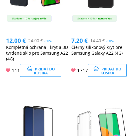
Skladom > 10 ks -
zajtra u Vás
Skladom > 10 ks -
zajtra u Vás
12.00
€
7.20
€
24.00
€
14.40
€
-50%
-50%
Kompletná ochrana - kryt a 3D
Čierny silikónový kryt pre
tvrdené sklo pre Samsung A22
Samsung Galaxy A22 (4G)
(4G)
PRIDAŤ DO
PRIDAŤ DO
111
1717
KOŠÍKA
KOŠÍKA