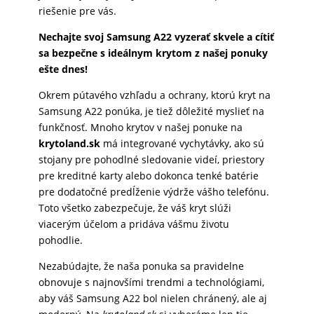
riešenie pre vás.
Nechajte svoj Samsung A22 vyzerať skvele a cítiť
sa bezpečne s ideálnym krytom z našej ponuky
ešte dnes!
Okrem pútavého vzhľadu a ochrany, ktorú kryt na
Samsung A22 ponúka, je tiež dôležité myslieť na
funkčnosť. Mnoho krytov v našej ponuke na
krytoland.sk
má integrované vychytávky, ako sú
stojany pre pohodlné sledovanie videí, priestory
pre kreditné karty alebo dokonca tenké batérie
pre dodatočné predĺženie výdrže vášho telefónu.
Toto všetko zabezpečuje, že váš kryt slúži
viacerým účelom a pridáva vášmu životu
pohodlie.
Nezabúdajte, že naša ponuka sa pravidelne
obnovuje s najnovšími trendmi a technológiami,
aby váš Samsung A22 bol nielen chránený, ale aj