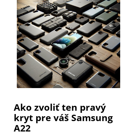
PRÍSLUŠENSTVO
PRE
TABLETY
PC
/
NOTEBOOK
/
GAMING
Ako zvoliť ten pravý
AUTOPRÍSLUŠENSTVO
kryt pre váš Samsung
A22
SMART