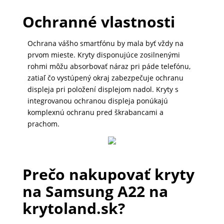
MALÉ
Ochranné vlastnosti
SPOTREBIČE
Ochrana vášho smartfónu by mala byť vždy na
prvom mieste. Kryty disponujúce zosilnenými
KANCELÁRIA
rohmi môžu absorbovať náraz pri páde telefónu,
zatiaľ čo vystúpený okraj zabezpečuje ochranu
displeja pri položení displejom nadol. Kryty s
integrovanou ochranou displeja ponúkajú
ŽIVOTNÝ
komplexnú ochranu pred škrabancami a
ŠTÝL
prachom.
A
OUTDOOR
Prečo nakupovať kryty
KRÁSA
na Samsung A22 na
A
krytoland.sk?
ZDRAVIE