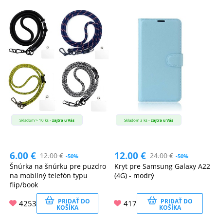
Skladom > 10 ks -
zajtra u Vás
Skladom 3 ks -
zajtra u Vás
6.00
€
12.00
€
12.00
€
24.00
€
-50%
-50%
Šnúrka na šnúrku pre puzdro
Kryt pre Samsung Galaxy A22
na mobilný telefón typu
(4G) - modrý
flip/book
PRIDAŤ DO
PRIDAŤ DO
4253
417
KOŠÍKA
KOŠÍKA