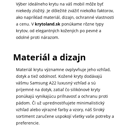
Výber ideálneho krytu na váš mobil môže byť
DOMÁCNOSŤ
niekedy zložitý. Je dôležité zvážiť niekoľko faktorov,
ako napríklad materiál, dizajn, ochranné vlastnosti
a cenu. V
krytoland.sk
ponúkame rôzne typy
POPSOCKETY
krytov, od elegantných kožených po pevné a
odolné proti nárazom.
SMART
Materiál a dizajn
HODINKY
A
Materiál krytu významne ovplyvňuje jeho vzhľad,
PRÍSLUŠENSTVO
dotyk a tiež odolnosť. Kožené kryty dodávajú
vášmu Samsung A22 luxusný vzhľad a sú
príjemné na dotyk, zatiaľ čo silikónové kryty
TV,
ponúkajú vynikajúcu priľnavosť a ochranu proti
FOTO,
pádom. Či už uprednostňujete minimalistický
AUDIO-
vzhľad alebo výrazné farby a vzory, náš široký
VIDEO
sortiment zaručene uspokojí všetky vaše potreby a
preferencie.