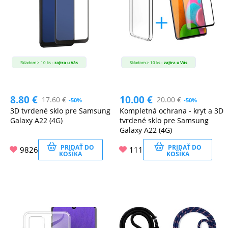
Skladom > 10 ks -
zajtra u Vás
Skladom > 10 ks -
zajtra u Vás
8.80
€
10.00
€
17.60
€
20.00
€
-50%
-50%
3D tvrdené sklo pre Samsung
Kompletná ochrana - kryt a 3D
Galaxy A22 (4G)
tvrdené sklo pre Samsung
Galaxy A22 (4G)
PRIDAŤ DO
PRIDAŤ DO
9826
111
KOŠÍKA
KOŠÍKA