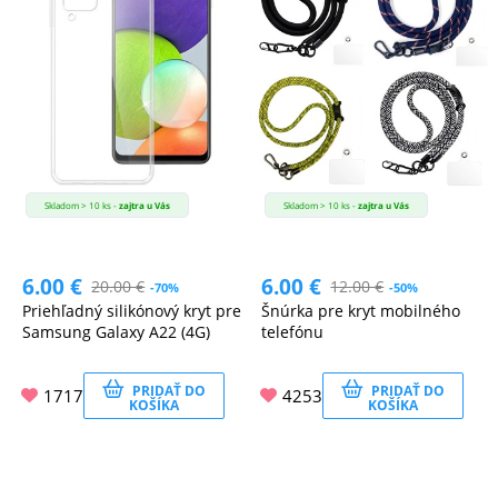
Skladom > 10 ks -
zajtra u Vás
Skladom > 10 ks -
zajtra u Vás
6.00
€
6.00
€
20.00
€
12.00
€
-70%
-50%
Priehľadný silikónový kryt pre
Šnúrka pre kryt mobilného
Samsung Galaxy A22 (4G)
telefónu
PRIDAŤ DO
PRIDAŤ DO
1717
4253
KOŠÍKA
KOŠÍKA