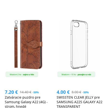
Skladom 2 ks -
zajtra u Vás
Skladom > 10 ks -
pozajtra u vás
7.20
€
4.00
€
14.40
€
8.00
€
-50%
-50%
Zatváracie puzdro pre
SWISSTEN CLEAR JELLY pre
Samsung Galaxy A22 (4G) -
SAMSUNG A225 GALAXY A22
strom, hnedé
TRANSPARENT