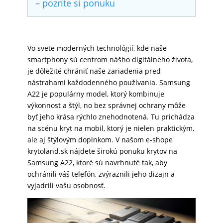
– pozrite si ponuku
SKLÁ
Vo svete moderných technológií, kde naše
NABÍJANIE
smartphony sú centrom nášho digitálneho života,
je dôležité chrániť naše zariadenia pred
nástrahami každodenného používania. Samsung
ŠPORT
A22 je populárny model, ktorý kombinuje
výkonnost a štýl, no bez správnej ochrany môže
byť jeho krása rýchlo znehodnotená. Tu prichádza
PRODUKTY
na scénu kryt na mobil, ktorý je nielen praktickým,
NA
ale aj štýlovým doplnkom. V našom e-shope
MIERU
krytoland.sk nájdete širokú ponuku krytov na
Samsung A22, ktoré sú navrhnuté tak, aby
ochránili váš telefón, zvýraznili jeho dizajn a
vyjadrili vašu osobnosť.
PRÍSLUŠENSTVO
PRE
MOBILY