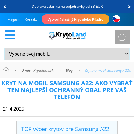
<
>
Doprava zdarma na objednávky od 33 EUR
Magazín
Kontakt
Vytvoriť vlastný Kryt alebo Púzdro
>
O nás - Krytoland.sk
>
Blog
>
Kryt na mobil Samsung A22: Ak
KRYTY
KRYT NA MOBIL SAMSUNG A22: AKO VYBRAŤ
A
TEN NAJLEPŠÍ OCHRANNÝ OBAL PRE VÁŠ
PUZDRÁ
TELEFÓN
NA
21.4.2025
MOBIL
TOP výber krytov pre Samsung A22
TVRDENÉ