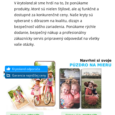
V
krytoland.sk
sme hrdí na to, že ponúkame
produkty, ktoré sú nielen štýlové, ale aj funkčné a
MATKA
dostupné za konkurenčné ceny. Naše kryty sú
A
vyberané s dôrazom na kvalitu, dizajn a
DIEŤA
bezpečnosť vášho zariadenia. Ponúkame rýchle
dodanie, bezpečný nákup a profesionálny
zákaznícky servis pripravený odpovedať na všetky
DRONY
vaše otázky.
DOM,
DIELŇA
A
ZÁHRADA
Skladom > 10 ks -
zajtra u Vás
Skladom > 10 ks -
pozajtra u Vás