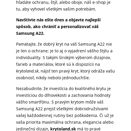
hľadáte ochranu, štýl, alebo oboje, náš e-shop je
tu, aby vyhovel všetkým vašim potrebám.
Navštívte nás ešte dnes a objavte najlepší
spôsob, ako chrániť a personalizovať váš
Samsung A22.
Pamätajte, že dobrý kryt na váš Samsung A22 nie
je len o ochrane; je to aj o vyjadrení vášho štýlu a
individuality. S takým širokým výberom dizajnov,
farieb a materiálov, ktoré sú k dispozícii na
krytoland.sk
, nájsť ten pravý kryt, ktorý odráža vašu
osobnosť, nikdy nebolo jednoduchšie.
Nezabudnite, že investícia do kvalitného krytu je
investíciou do dlhovekosti a zachovania hodnoty
vášho smartfónu. S pravým krytom môže váš
Samsung A22 prejsť všetkými dobrodružstvami
vašej každodennej rutiny bez poškodenia. Či už je
vaša priorita maximálna ochrana, elegancia alebo
jedinečný dizajn,
krytoland.sk
má to pravé