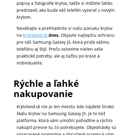
popisy a fotografie krytov, takže si môžete ľahko
predstaviť, ako bude váš telefón vyzerať s novým
MATKA
krytom.
A
DIEŤA
Neváhajte a prehliadnite si našu ponuku krytov
na
krytoland.sk
dnes
. Objavte najlepšiu ochranu
pre váš Samsung Galaxy J5, ktorá pridá vášmu
DRONY
telefónu aj štýl. Prečo oslovíme nielen vaše
praktické potreby, ale aj túžbu po kráse a
individualite.
DOM,
DIELŇA
Rýchle a ľahké
A
nakupovanie
ZÁHRADA
Krytoland.sk
nie je len miesto, kde nájdete širokú
škálu krytov na Samsung Galaxy J5. Je to tiež
platforma, ktorá vám umožní pohodlne a rýchlo
nakúpiť presne to, čo potrebujete. Objednávky sú
spracované promptne a doručené priamo k vám