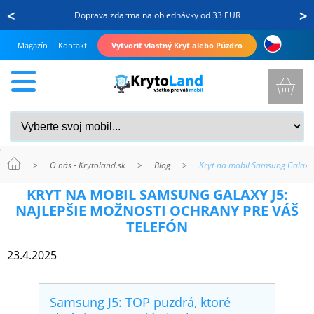
<
>
Doprava zdarma na objednávky od 33 EUR
Magazín
Kontakt
Vytvoriť vlastný Kryt alebo Púzdro
>
O nás - Krytoland.sk
>
Blog
>
Kryt na mobil Samsung Galaxy 
KRYTY
KRYT NA MOBIL SAMSUNG GALAXY J5:
A
NAJLEPŠIE MOŽNOSTI OCHRANY PRE VÁŠ
PUZDRÁ
TELEFÓN
NA
23.4.2025
MOBIL
Samsung J5: TOP puzdrá, ktoré
TVRDENÉ