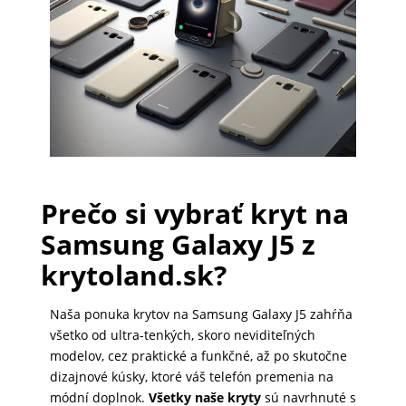
PRÍSLUŠENSTVO
PRE
TABLETY
PC
/
Prečo si vybrať kryt na
NOTEBOOK
Samsung Galaxy J5 z
/
GAMING
krytoland.sk?
Naša ponuka krytov na Samsung Galaxy J5 zahŕňa
AUTOPRÍSLUŠENSTVO
všetko od ultra-tenkých, skoro neviditeľných
modelov, cez praktické a funkčné, až po skutočne
dizajnové kúsky, ktoré váš telefón premenia na
SMART
módní doplnok.
Všetky naše kryty
sú navrhnuté s