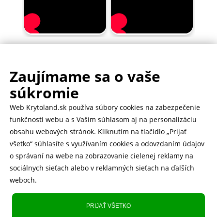
Zaujímame sa o vaše
.
500.000+ odoslaných balíčkov
súkromie
Web Krytoland.sk používa súbory cookies na zabezpečenie
Rychlé doručenie 1-2 dní
funkčnosti webu a s Vaším súhlasom aj na personalizáciu
obsahu webových stránok. Kliknutím na tlačidlo „Prijať
všetko“ súhlasíte s využívaním cookies a odovzdaním údajov
o správaní na webe na zobrazovanie cielenej reklamy na
Heureka
zobraziť recenzie
sociálnych sieťach alebo v reklamných sieťach na ďalších
weboch.
Instagram
5.643 fanúšikov
PRIJAŤ VŠETKO