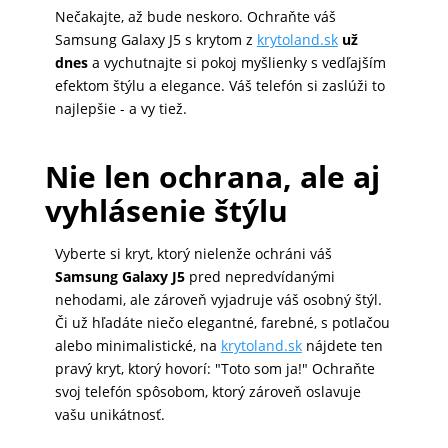
Nečakajte, až bude neskoro. Ochraňte váš
Samsung Galaxy J5 s krytom z
krytoland.sk
už
dnes
a vychutnajte si pokoj myšlienky s vedľajším
efektom štýlu a elegance. Váš telefón si zaslúži to
najlepšie - a vy tiež.
Nie len ochrana, ale aj
vyhlásenie štýlu
Vyberte si kryt, ktorý nielenže ochráni váš
Samsung Galaxy J5
pred nepredvídanými
nehodami, ale zároveň vyjadruje váš osobný štýl.
Či už hľadáte niečo elegantné, farebné, s potlačou
alebo minimalistické, na
krytoland.sk
nájdete ten
pravý kryt, ktorý hovorí: "Toto som ja!" Ochraňte
svoj telefón spôsobom, ktorý zároveň oslavuje
vašu unikátnosť.