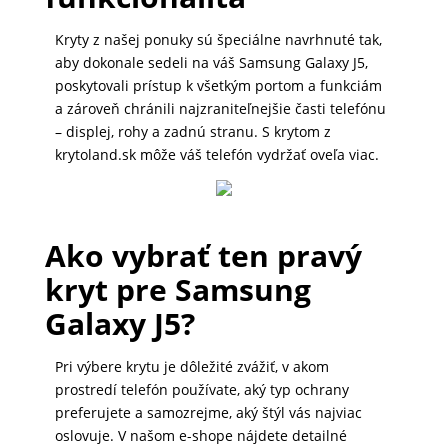
MALÉ
Kryty z našej ponuky sú špeciálne navrhnuté tak,
SPOTREBIČE
aby dokonale sedeli na váš Samsung Galaxy J5,
poskytovali prístup k všetkým portom a funkciám
a zároveň chránili najzraniteľnejšie časti telefónu
KANCELÁRIA
– displej, rohy a zadnú stranu. S krytom z
krytoland.sk môže váš telefón vydržať oveľa viac.
ŽIVOTNÝ
ŠTÝL
Ako vybrať ten pravý
A
kryt pre Samsung
OUTDOOR
Galaxy J5?
KRÁSA
Pri výbere krytu je dôležité zvážiť, v akom
A
prostredí telefón používate, aký typ ochrany
ZDRAVIE
preferujete a samozrejme, aký štýl vás najviac
oslovuje. V našom e-shope nájdete detailné