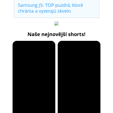
Samsung J5: TOP puzdrá, ktoré
chránia a vyzerajú skvelo
Naše nejnovější shorts!