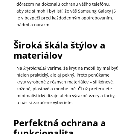
dôrazom na dokonalú ochranu vášho telefónu,
DOMÁCNOSŤ
aby ste si mohli byť istí, že váš Samsung Galaxy J5
je v bezpečí pred každodenným opotrebovaním,
pádmi a nárazmi.
POPSOCKETY
Široká škála štýlov a
SMART
materiálov
HODINKY
A
Na
krytoland.sk
veríme, že kryt na mobil by mal byť
PRÍSLUŠENSTVO
nielen praktický, ale aj pekný. Preto ponúkame
kryty vyrobené z rôznych materiálov – silikónové,
kožené, plastové a mnohé iné. Či už preferujete
minimalistický dizajn alebo výrazné vzory a farby,
TV,
u nás si zaručene vyberiete.
FOTO,
AUDIO-
VIDEO
Perfektná ochrana a
funkcionalita