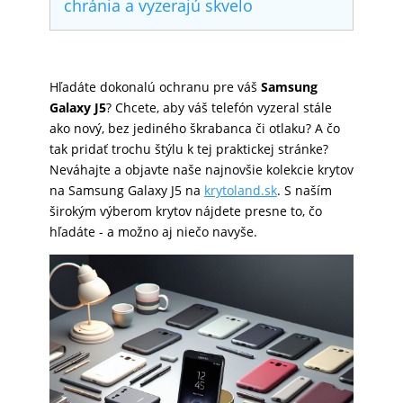
chránia a vyzerajú skvelo
SKLÁ
Hľadáte dokonalú ochranu pre váš
Samsung
NABÍJANIE
Galaxy J5
? Chcete, aby váš telefón vyzeral stále
ako nový, bez jediného škrabanca či otlaku? A čo
tak pridať trochu štýlu k tej praktickej stránke?
ŠPORT
Neváhajte a objavte naše najnovšie kolekcie krytov
na Samsung Galaxy J5 na
krytoland.sk
. S naším
širokým výberom krytov nájdete presne to, čo
PRODUKTY
hľadáte - a možno aj niečo navyše.
NA
MIERU
PRÍSLUŠENSTVO
PRE
MOBILY