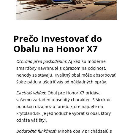
PRÍSLUŠENSTVO
PRE
TABLETY
Prečo Investovať do
Obalu na Honor X7
PC
Ochrana pred poškodením:
Aj keď sú moderné
/
smartfóny navrhnuté s dôrazom na odolnosť,
NOTEBOOK
nehody sa stávajú. Kvalitný obal môže absorbovať
/
šok z pádu a ušetriť vás od nákladných opráv.
GAMING
Estetický vzhľad:
Obal pre Honor X7 pridáva
vašemu zariadeniu osobitý charakter. S širokou
ponukou dizajnov a farieb, ktoré nájdete na
AUTOPRÍSLUŠENSTVO
krytoland.sk, je jednoduché vybrať si obal, ktorý
odráža váš štýl.
SMART
Dodatočná funkčnosť:
Mnohé obaly prichádzajú s