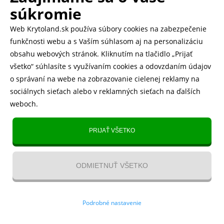
súkromie
desiatky obchodov v hľadaní toho pravého obalu.
Náš e-shop vám prináša možnosť pohodlného
Web Krytoland.sk používa súbory cookies na zabezpečenie
výberu z domova. Snažíme sa ponúkať produkty,
funkčnosti webu a s Vaším súhlasom aj na personalizáciu
ktoré sú nielen štýlové ale aj cenovo dostupné, čo
obsahu webových stránok. Kliknutím na tlačidlo „Prijať
z nás robí ideálne miesto pre každého vlastníka
všetko“ súhlasíte s využívaním cookies a odovzdaním údajov
Honor X7.
o správaní na webe na zobrazovanie cielenej reklamy na
Investícia do obalu na váš Honor X7 nie je len o
sociálnych sieťach alebo v reklamných sieťach na ďalších
ochrane, je to tiež vyhlásenie o vašom štýle a o
weboch.
tom, ako sa staráte o svoje zariadenie. Preto
neváhajte a vyberte si obal, ktorý bude
PRIJAŤ VŠETKO
reprezentovať vás a váš životný štýl. Objavte náš
výber na
krytoland.sk
a urobte váš Honor X7
naozaj unikátnym.
ODMIETNUŤ VŠETKO
Naše nejnovější shorts!
Podrobné nastavenie