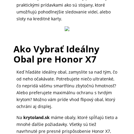
DOMÁCNOSŤ
praktickými prídavkami ako sú stojany, ktoré
umožňujú pohodlnejšie sledovanie videí, alebo
sloty na kreditné karty.
POPSOCKETY
Ako Vybrať Ideálny
SMART
Obal pre Honor X7
HODINKY
A
Keď hľadáte ideálny obal, zamyslite sa nad tým, čo
PRÍSLUŠENSTVO
od neho očakávate. Potrebujete niečo ultratenké,
čo nepridá vášmu smartfónu zbytočnú hmotnosť?
Alebo preferujete maximálnu ochranu s tvrdým
TV,
krytom? Možno vám príde vhod flipový obal, ktorý
FOTO,
ochráni aj displej.
AUDIO-
Na
krytoland.sk
máme obaly, ktoré spĺňajú tieto a
VIDEO
mnohé ďalšie požiadavky. Všetky sú tiež
navrhnuté pre presné prispôsobenie Honor X7,