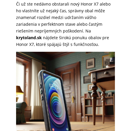
Či už ste nedávno obstarali nový Honor X7 alebo
SKLÁ
ho vlastníte už nejaký čas, správny obal môže
znamenať rozdiel medzi udržaním vášho
zariadenia v perfektnom stave alebo častým
NABÍJANIE
riešením nepríjemných poškodení. Na
krytoland.sk
nájdete širokú ponuku obalov pre
Honor X7, ktoré spájajú štýl s funkčnosťou.
ŠPORT
PRODUKTY
NA
MIERU
PRÍSLUŠENSTVO
PRE
MOBILY