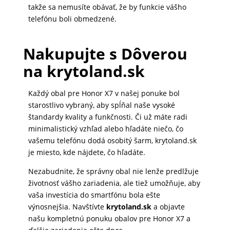
takže sa nemusíte obávať, že by funkcie vášho
MALÉ
telefónu boli obmedzené.
SPOTREBIČE
Nakupujte s Dôverou
KANCELÁRIA
na krytoland.sk
Každý obal pre Honor X7 v našej ponuke bol
ŽIVOTNÝ
starostlivo vybraný, aby spĺňal naše vysoké
štandardy kvality a funkčnosti. Či už máte radi
ŠTÝL
minimalistický vzhľad alebo hľadáte niečo, čo
A
vašemu telefónu dodá osobitý šarm, krytoland.sk
OUTDOOR
je miesto, kde nájdete, čo hľadáte.
Nezabudnite, že správny obal nie lenže predlžuje
KRÁSA
životnosť vášho zariadenia, ale tiež umožňuje, aby
vaša investícia do smartfónu bola ešte
A
výnosnejšia. Navštívte
krytoland.sk
a objavte
ZDRAVIE
našu kompletnú ponuku obalov pre Honor X7 a