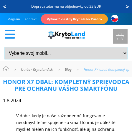
<
>
Doprava zdarma na objednávky od 33 EUR
Magazín
Kontakt
Vytvoriť vlastný Kryt alebo Púzdro
>
O nás - Krytoland.sk
>
Blog
>
Honor X7 obal: Kompletný spr
KRYTY
HONOR X7 OBAL: KOMPLETNÝ SPRIEVODCA
A
PRE OCHRANU VÁŠHO SMARTFÓNU
PUZDRÁ
1.8.2024
NA
MOBIL
V dobe, kedy je naše každodenné fungovanie
neodmysliteľne spojené so smartfónmi, je dôležité
myslieť nielen na ich funkčnosť, ale aj na ochranu.
TVRDENÉ