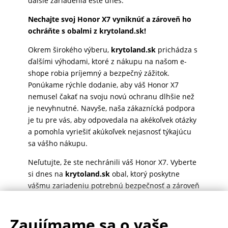
ďalšie zariadenia ešte dnes.
MATKA
Nechajte svoj Honor X7 vyniknúť a zároveň ho
A
ochráňte s obalmi z krytoland.sk!
DIEŤA
Okrem širokého výberu,
krytoland.sk
prichádza s
ďalšími výhodami, ktoré z nákupu na našom e-
shope robia príjemný a bezpečný zážitok.
DRONY
Ponúkame rýchle dodanie, aby váš Honor X7
nemusel čakať na svoju novú ochranu dlhšie než
je nevyhnutné. Navyše, naša zákaznícká podpora
je tu pre vás, aby odpovedala na akékoľvek otázky
DOM,
a pomohla vyriešiť akúkoľvek nejasnosť týkajúcu
DIELŇA
sa vášho nákupu.
A
ZÁHRADA
Neľutujte, že ste nechránili váš Honor X7. Vyberte
si dnes na
krytoland.sk
obal, ktorý poskytne
vášmu zariadeniu potrebnú bezpečnosť a zároveň
doplní váš osobný štýl. Vaša spokojnosť a
bezpečie vášho smartfónu sú pre nás prioritou!
Zaujímame sa o vaše
Vďaka
krytoland.sk
už nemusíte obchádzať