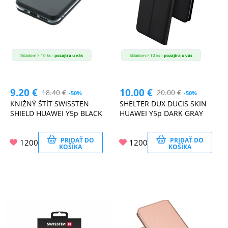
Skladom > 10 ks -
pozajtra u vás
Skladom > 10 ks -
pozajtra u vás
9.20
€
10.00
€
18.40
€
20.00
€
-50%
-50%
KNIŽNÝ ŠTÍT SWISSTEN
SHELTER DUX DUCIS SKIN
SHIELD HUAWEI Y5p BLACK
HUAWEI Y5p DARK GRAY
PRIDAŤ DO
PRIDAŤ DO
1200
1200
KOŠÍKA
KOŠÍKA