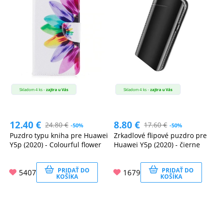
Skladom 4 ks -
zajtra u Vás
Skladom 4 ks -
zajtra u Vás
12.40
€
8.80
€
24.80
€
17.60
€
-50%
-50%
Puzdro typu kniha pre Huawei
Zrkadlové flipové puzdro pre
Y5p (2020) - Colourful flower
Huawei Y5p (2020) - čierne
PRIDAŤ DO
PRIDAŤ DO
5407
1679
KOŠÍKA
KOŠÍKA