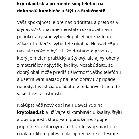
krytoland.sk a premeňte svoj telefón na
dokonalú kombináciu štýlu a funkčnosti!
Vaša spokojnosť je pre nás prioritou, a preto sa v
krytoland.sk
snažíme neustále rozširovať našu
ponuku, aby sme vyhoveli potrebám každého
zákazníka. Keď si vyberiete obal na Huawei Y5p u
nás, ste môžete byť istí, že dostanete produkt,
ktorý je nielen praktický a štýlový, ale aj vyrobený
z materiálov najvyššej kvality. Nezabúdajte, že
dobrý obal môže predĺžiť životnosť vášho telefónu
a ušetriť vám náklady na jeho opravu v prípade
nehody. Investícia do obalu je teda investíciou do
vašej bezstarostnosti.
Nakúpte váš nový obal na Huawei Y5p na
krytoland.sk
a užívajte si kombináciu kvality, štýlu
a dostupnosti, ktorú vám ponúkame. Spojte
príjemné s užitočným a ochráňte svoj smartfón s
obalami, ktoré potešia oko aj peňaženku. Tešíme