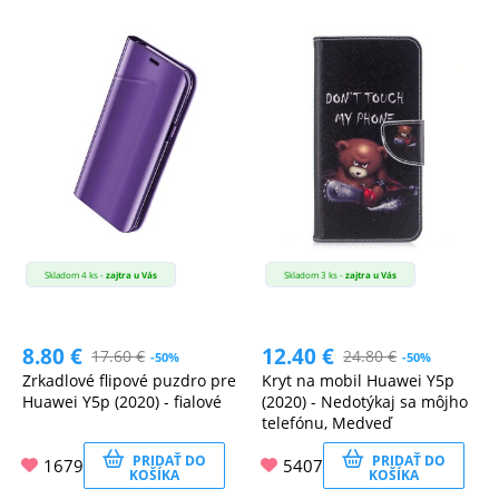
Skladom 4 ks -
zajtra u Vás
Skladom 3 ks -
zajtra u Vás
8.80
€
12.40
€
17.60
€
24.80
€
-50%
-50%
Zrkadlové flipové puzdro pre
Kryt na mobil Huawei Y5p
Huawei Y5p (2020) - fialové
(2020) - Nedotýkaj sa môjho
telefónu, Medveď
PRIDAŤ DO
PRIDAŤ DO
1679
5407
KOŠÍKA
KOŠÍKA