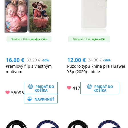
MALÉ
SPOTREBIČE
KANCELÁRIA
Skladom > 10 ks -
pozajtra u Vás
Skladom > 10 ks -
zajtra u Vás
ŽIVOTNÝ
16.60
€
12.00
€
33.20
€
24.00
€
-50%
-50%
ŠTÝL
Prémiový flip s vlastným
Puzdro typu kniha pre Huawei
motívom
Y5p (2020) - biele
A
OUTDOOR
PRIDAŤ DO
PRIDAŤ DO
417
KOŠÍKA
KOŠÍKA
55096
NAVRHNÚŤ
KRÁSA
A
ZDRAVIE