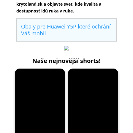
krytoland.sk a objavte svet, kde kvalita a
dostupnosť idú ruka v ruke.
Obaly pre Huawei Y5P které ochrání
Váš mobil
Naše nejnovější shorts!