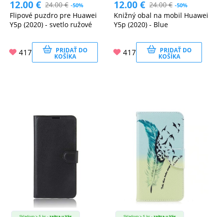
12.00
€
12.00
€
24.00
€
24.00
€
-50%
-50%
Flipové puzdro pre Huawei
Knižný obal na mobil Huawei
Y5p (2020) - svetlo ružové
Y5p (2020) - Blue
PRIDAŤ DO
PRIDAŤ DO
417
417
KOŠÍKA
KOŠÍKA
Skladom > 5 ks -
zajtra u Vás
Skladom > 5 ks -
zajtra u Vás