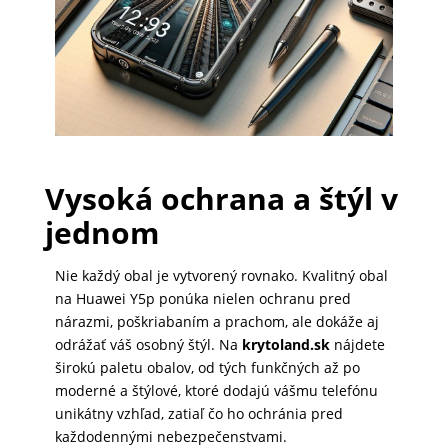
PRÍSLUŠENSTVO
PRE
TABLETY
PC
Vysoká ochrana a štýl v
/
jednom
NOTEBOOK
/
Nie každý obal je vytvorený rovnako. Kvalitný obal
GAMING
na Huawei Y5p ponúka nielen ochranu pred
nárazmi, poškriabaním a prachom, ale dokáže aj
odrážať váš osobný štýl. Na
krytoland.sk
nájdete
AUTOPRÍSLUŠENSTVO
širokú paletu obalov, od tých funkčných až po
moderné a štýlové, ktoré dodajú vášmu telefónu
unikátny vzhľad, zatiaľ čo ho ochránia pred
každodennými nebezpečenstvami.
SMART