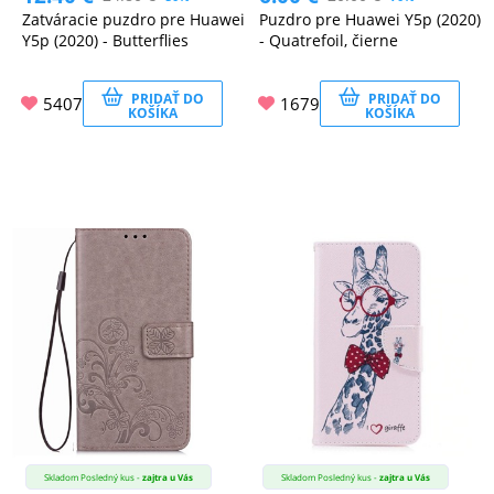
Zatváracie puzdro pre Huawei
Puzdro pre Huawei Y5p (2020)
Y5p (2020) - Butterflies
- Quatrefoil, čierne
PRIDAŤ DO
PRIDAŤ DO
5407
1679
KOŠÍKA
KOŠÍKA
Skladom Posledný kus -
zajtra u Vás
Skladom Posledný kus -
zajtra u Vás