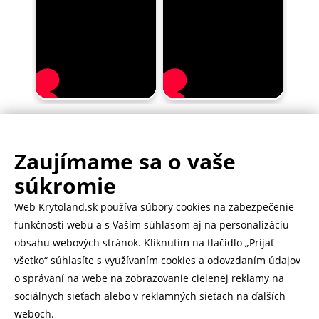
Zaujímame sa o vaše
.
500.000+ odoslaných balíčkov
súkromie
Web Krytoland.sk používa súbory cookies na zabezpečenie
Rychlé doručenie 1-2 dní
funkčnosti webu a s Vaším súhlasom aj na personalizáciu
obsahu webových stránok. Kliknutím na tlačidlo „Prijať
všetko“ súhlasíte s využívaním cookies a odovzdaním údajov
o správaní na webe na zobrazovanie cielenej reklamy na
Heureka
zobraziť recenzie
sociálnych sieťach alebo v reklamných sieťach na ďalších
weboch.