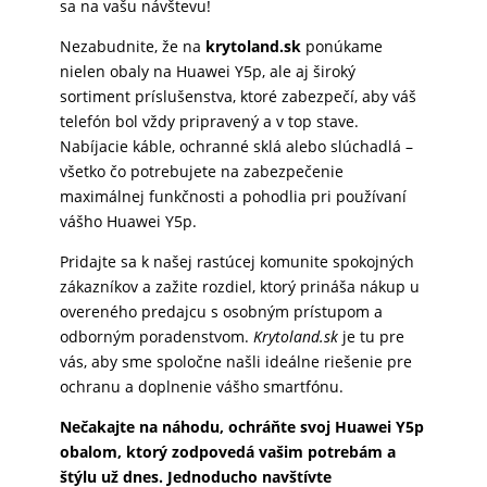
sa na vašu návštevu!
Nezabudnite, že na
krytoland.sk
ponúkame
nielen obaly na Huawei Y5p, ale aj široký
sortiment príslušenstva, ktoré zabezpečí, aby váš
telefón bol vždy pripravený a v top stave.
Nabíjacie káble, ochranné sklá alebo slúchadlá –
všetko čo potrebujete na zabezpečenie
maximálnej funkčnosti a pohodlia pri používaní
vášho Huawei Y5p.
Pridajte sa k našej rastúcej komunite spokojných
zákazníkov a zažite rozdiel, ktorý prináša nákup u
overeného predajcu s osobným prístupom a
odborným poradenstvom.
Krytoland.sk
je tu pre
vás, aby sme spoločne našli ideálne riešenie pre
ochranu a doplnenie vášho smartfónu.
Nečakajte na náhodu, ochráňte svoj Huawei Y5p
obalom, ktorý zodpovedá vašim potrebám a
štýlu už dnes. Jednoducho navštívte