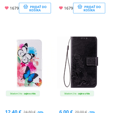
PRIDAŤ DO
PRIDAŤ DO
1679
1679
KOŠÍKA
KOŠÍKA
Skladom 3 ks -
zajtra u Vás
Skladom 2 ks -
zajtra u Vás
12.40
€
6.00
€
24.80
€
20.00
€
-50%
-70%