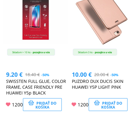
Skladom > 10 ks -
pozajtra u vás
Skladom 3 ks -
pozajtra u vás
9.20
€
10.00
€
18.40
€
20.00
€
-50%
-50%
SWISSTEN FULL GLUE, COLOR
PUZDRO DUX DUCIS SKIN
FRAME, CASE FRIENDLY PRE
HUAWEI Y5P LIGHT PINK
HUAWEI Y5p BLACK
PRIDAŤ DO
PRIDAŤ DO
1200
1200
KOŠÍKA
KOŠÍKA