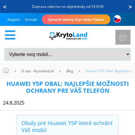
<
>
Doprava zdarma na objednávky od 33 EUR
Magazín
Kontakt
Vytvoriť vlastný Kryt alebo Púzdro
>
O nás - Krytoland.sk
>
Blog
>
Huawei Y5P obal: Najlepšie mo
KRYTY
HUAWEI Y5P OBAL: NAJLEPŠIE MOŽNOSTI
A
OCHRANY PRE VÁŠ TELEFÓN
PUZDRÁ
24.8.2025
NA
MOBIL
Obaly pre Huawei Y5P které ochrání
Váš mobil
TVRDENÉ