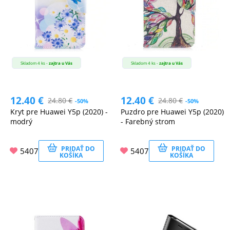
Skladom 4 ks -
zajtra u Vás
Skladom 4 ks -
zajtra u Vás
12.40
€
12.40
€
24.80
€
24.80
€
-50%
-50%
Kryt pre Huawei Y5p (2020) -
Puzdro pre Huawei Y5p (2020)
modrý
- Farebný strom
PRIDAŤ DO
PRIDAŤ DO
5407
5407
KOŠÍKA
KOŠÍKA