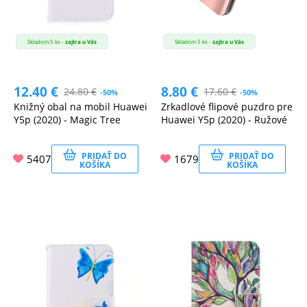
Skladom 5 ks -
zajtra u Vás
Skladom 5 ks -
zajtra u Vás
12.40
€
8.80
€
24.80
€
17.60
€
-50%
-50%
Knižný obal na mobil Huawei
Zrkadlové flipové puzdro pre
Y5p (2020) - Magic Tree
Huawei Y5p (2020) - Ružové
PRIDAŤ DO
PRIDAŤ DO
5407
1679
KOŠÍKA
KOŠÍKA