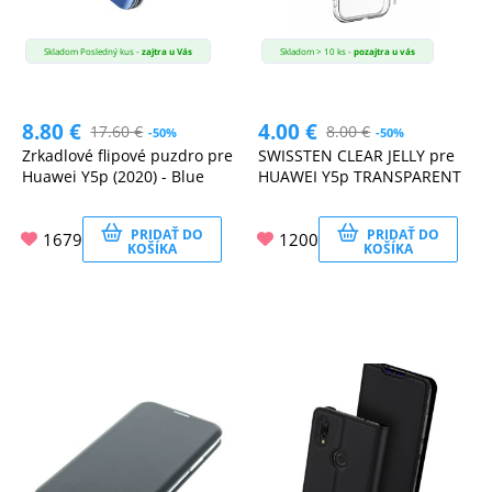
Skladom Posledný kus -
zajtra u Vás
Skladom > 10 ks -
pozajtra u vás
8.80
€
4.00
€
17.60
€
8.00
€
-50%
-50%
Zrkadlové flipové puzdro pre
SWISSTEN CLEAR JELLY pre
Huawei Y5p (2020) - Blue
HUAWEI Y5p TRANSPARENT
PRIDAŤ DO
PRIDAŤ DO
1679
1200
KOŠÍKA
KOŠÍKA