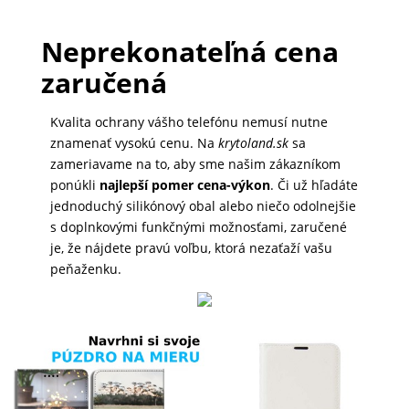
DOMÁCNOSŤ
Neprekonateľná cena
zaručená
POPSOCKETY
Kvalita ochrany vášho telefónu nemusí nutne
znamenať vysokú cenu. Na
krytoland.sk
sa
SMART
zameriavame na to, aby sme našim zákazníkom
HODINKY
ponúkli
najlepší pomer cena-výkon
. Či už hľadáte
A
jednoduchý silikónový obal alebo niečo odolnejšie
PRÍSLUŠENSTVO
s doplnkovými funkčnými možnosťami, zaručené
je, že nájdete pravú voľbu, ktorá nezaťaží vašu
peňaženku.
TV,
FOTO,
AUDIO-
VIDEO