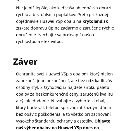
Nie je nič lepšie, ako keď vaša objednávka dorazí
rýchlo a bez ďalších poplatkov. Preto pri každej
objednávke Huawei Y5p obalu na
krytoland.sk
získate dopravu úplne zadarmo a zaručené rýchle
doručenie. Nechajte sa prekvapiť našou
rýchlosťou a efektivitou.
Záver
Ochranite svoj Huawei Y5p s obalom, ktorý nielen
zabezpečí jeho bezpečnosť, ale tiež odzrkadlí váš
osobný štýl. S
krytoland.sk
nájdete širokú paletu
obalov za bezkonkurenčné ceny, zaručenú kvalitu
a rýchle dodanie. Neváhajte a vyberte si obal,
ktorý bude váš telefón sprevádzať každým dňom
bez obáv z poškodenia, a to všetko pri zachovaní
vysokého štandardu ochrany a estetiky.
Objavte
náš výber obalov na Huawei Y5p dnes na