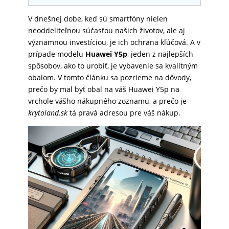
SKLÁ
V dnešnej dobe, keď sú smartfóny nielen
neoddeliteľnou súčasťou našich životov, ale aj
významnou investíciou, je ich ochrana kľúčová. A v
NABÍJANIE
prípade modelu
Huawei Y5p
, jeden z najlepších
spôsobov, ako to urobiť, je vybavenie sa kvalitným
obalom. V tomto článku sa pozrieme na dôvody,
ŠPORT
prečo by mal byť obal na váš Huawei Y5p na
vrchole vášho nákupného zoznamu, a prečo je
krytoland.sk
tá pravá adresou pre váš nákup.
PRODUKTY
NA
MIERU
PRÍSLUŠENSTVO
PRE
MOBILY