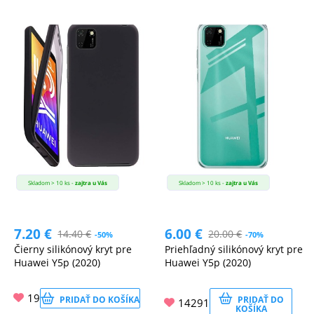
Skladom > 10 ks -
zajtra u Vás
Skladom > 10 ks -
zajtra u Vás
7.20
€
6.00
€
14.40
€
20.00
€
-50%
-70%
Čierny silikónový kryt pre
Priehľadný silikónový kryt pre
Huawei Y5p (2020)
Huawei Y5p (2020)
19
PRIDAŤ DO KOŠÍKA
PRIDAŤ DO
14291
KOŠÍKA