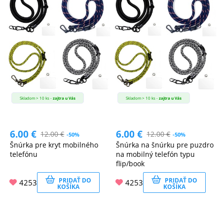
MATKA
A
DIEŤA
DRONY
Skladom > 10 ks -
zajtra u Vás
Skladom > 10 ks -
zajtra u Vás
DOM,
DIELŇA
6.00
€
6.00
€
12.00
€
12.00
€
-50%
-50%
A
Šnúrka pre kryt mobilného
Šnúrka na šnúrku pre puzdro
telefónu
na mobilný telefón typu
ZÁHRADA
flip/book
PRIDAŤ DO
PRIDAŤ DO
4253
4253
KOŠÍKA
KOŠÍKA