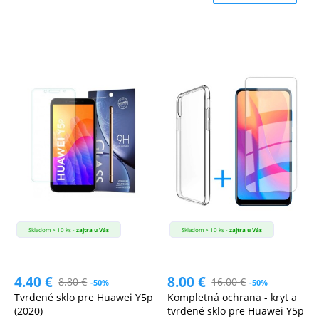
Skladom > 10 ks -
zajtra u Vás
Skladom > 10 ks -
zajtra u Vás
4.40
€
8.00
€
8.80
€
16.00
€
-50%
-50%
Tvrdené sklo pre Huawei Y5p
Kompletná ochrana - kryt a
(2020)
tvrdené sklo pre Huawei Y5p