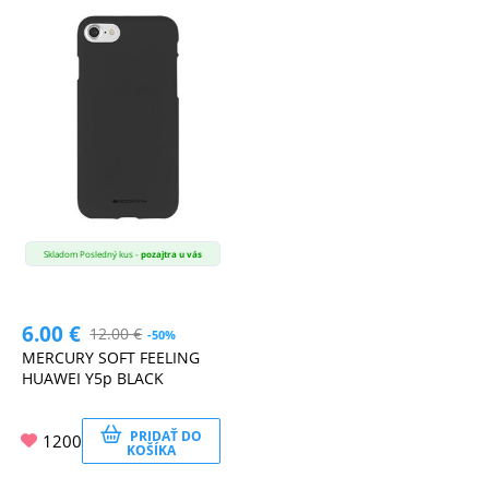
Skladom Posledný kus -
pozajtra u vás
6.00
€
12.00
€
-50%
MERCURY SOFT FEELING
HUAWEI Y5p BLACK
PRIDAŤ DO
1200
KOŠÍKA