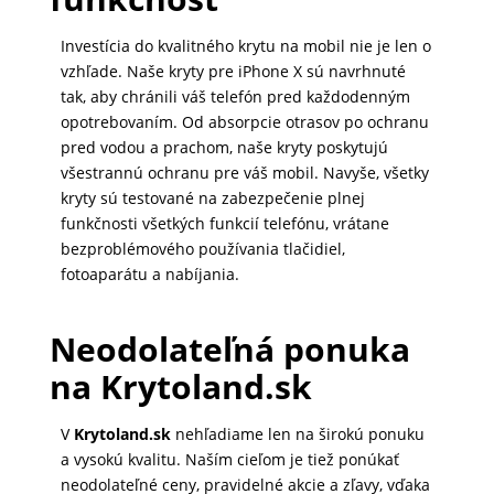
DOMÁCNOSŤ
Investícia do kvalitného krytu na mobil nie je len o
vzhľade. Naše kryty pre iPhone X sú navrhnuté
tak, aby chránili váš telefón pred každodenným
POPSOCKETY
opotrebovaním. Od absorpcie otrasov po ochranu
pred vodou a prachom, naše kryty poskytujú
všestrannú ochranu pre váš mobil. Navyše, všetky
SMART
kryty sú testované na zabezpečenie plnej
HODINKY
funkčnosti všetkých funkcií telefónu, vrátane
A
bezproblémového používania tlačidiel,
PRÍSLUŠENSTVO
fotoaparátu a nabíjania.
Neodolateľná ponuka
TV,
na Krytoland.sk
FOTO,
AUDIO-
V
Krytoland.sk
nehľadiame len na širokú ponuku
VIDEO
a vysokú kvalitu. Naším cieľom je tiež ponúkať
neodolateľné ceny, pravidelné akcie a zľavy, vďaka