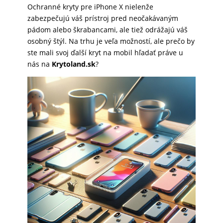
Ochranné kryty pre iPhone X nielenže
SKLÁ
zabezpečujú váš prístroj pred neočakávaným
pádom alebo škrabancami, ale tiež odrážajú váš
osobný štýl. Na trhu je veľa možností, ale prečo by
NABÍJANIE
ste mali svoj ďalší kryt na mobil hľadať práve u
nás na
Krytoland.sk
?
ŠPORT
PRODUKTY
NA
MIERU
PRÍSLUŠENSTVO
PRE
MOBILY