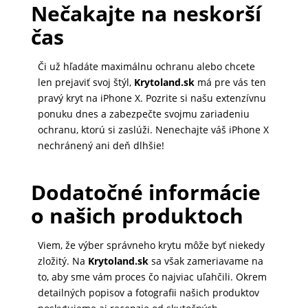
Nečakajte na neskorší
MATKA
čas
A
DIEŤA
Či už hľadáte maximálnu ochranu alebo chcete
len prejaviť svoj štýl,
Krytoland.sk
má pre vás ten
pravý kryt na iPhone X. Pozrite si našu extenzívnu
DRONY
ponuku dnes a zabezpečte svojmu zariadeniu
ochranu, ktorú si zaslúži. Nenechajte váš iPhone X
nechránený ani deň dlhšie!
DOM,
DIELŇA
Dodatočné informácie
A
o našich produktoch
ZÁHRADA
Viem, že výber správneho krytu môže byť niekedy
zložitý. Na
Krytoland.sk
sa však zameriavame na
to, aby sme vám proces čo najviac uľahčili. Okrem
detailných popisov a fotografii našich produktov