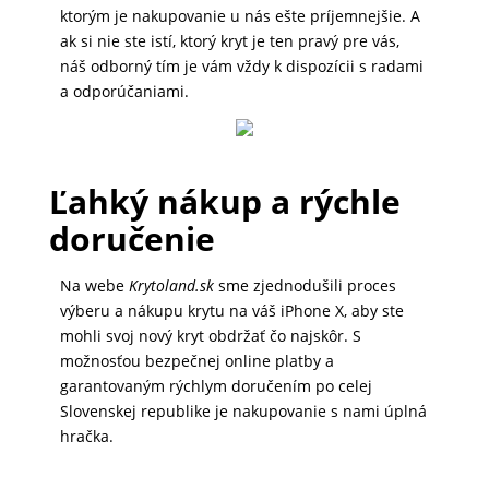
ktorým je nakupovanie u nás ešte príjemnejšie. A
MALÉ
ak si nie ste istí, ktorý kryt je ten pravý pre vás,
SPOTREBIČE
náš odborný tím je vám vždy k dispozícii s radami
a odporúčaniami.
KANCELÁRIA
Ľahký nákup a rýchle
ŽIVOTNÝ
doručenie
ŠTÝL
A
Na webe
Krytoland.sk
sme zjednodušili proces
OUTDOOR
výberu a nákupu krytu na váš iPhone X, aby ste
mohli svoj nový kryt obdržať čo najskôr. S
možnosťou bezpečnej online platby a
garantovaným rýchlym doručením po celej
KRÁSA
Slovenskej republike je nakupovanie s nami úplná
A
hračka.
ZDRAVIE