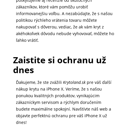
poskytujeme aj recenzie od skutočných
zákazníkov, ktoré vám pomôžu urobiť
informovanejšiu voľbu. A nezabúdajte, že s našou
politikou rýchleho vrátenia tovaru môžete
nakupovať s dôverou, vediac, že ak vám kryt z
akéhokoľvek dôvodu nebude vyhovovať, môžete ho
ľahko vrátiť.
Zaistite si ochranu už
dnes
Ďakujeme, že ste zvážili
Krytoland.sk
pre váš ďalší
nákup krytu na iPhone X. Veríme, že s našou
ponukou kvalitných produktov, vynikajúcim
zákazníckym servisom a rýchlym doručením
budete maximálne spokojní. Navštívte náš web a
objavte perfektnú ochranu pre váš iPhone X už
dnes!