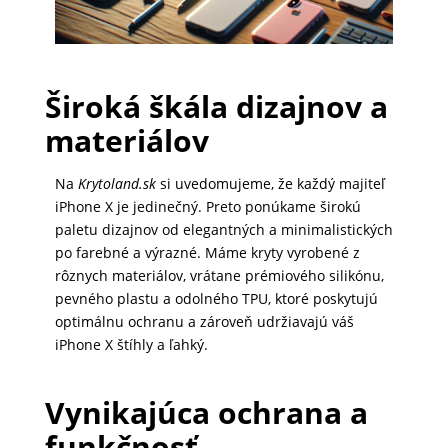
PRÍSLUŠENSTVO
PRE
Široká škála dizajnov a
TABLETY
materiálov
Na
Krytoland.sk
si uvedomujeme, že každý majiteľ
PC
iPhone X je jedinečný. Preto ponúkame širokú
/
paletu dizajnov od elegantných a minimalistických
NOTEBOOK
po farebné a výrazné. Máme kryty vyrobené z
/
rôznych materiálov, vrátane prémiového silikónu,
GAMING
pevného plastu a odolného TPU, ktoré poskytujú
optimálnu ochranu a zároveň udržiavajú váš
iPhone X štíhly a ľahký.
AUTOPRÍSLUŠENSTVO
Vynikajúca ochrana a
funkčnosť
SMART