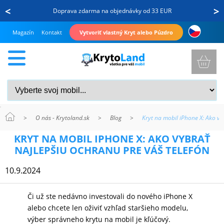
<
>
Doprava zdarma na objednávky od 33 EUR
Magazín
Kontakt
Vytvoriť vlastný Kryt alebo Púzdro
>
O nás - Krytoland.sk
>
Blog
>
Kryt na mobil iPhone X: Ako vy
KRYTY
KRYT NA MOBIL IPHONE X: AKO VYBRAŤ
A
NAJLEPŠIU OCHRANU PRE VÁŠ TELEFÓN
PUZDRÁ
10.9.2024
NA
MOBIL
Či už ste nedávno investovali do nového iPhone X
alebo chcete len oživiť vzhľad staršieho modelu,
výber správneho krytu na mobil je kľúčový.
TVRDENÉ