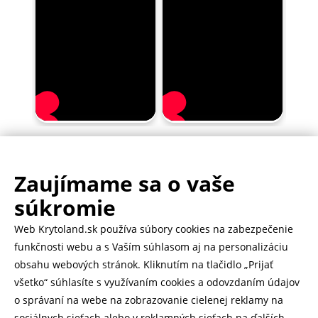
Zaujímame sa o vaše
.
500.000+ odoslaných balíčkov
súkromie
Web Krytoland.sk používa súbory cookies na zabezpečenie
Rychlé doručenie 1-2 dní
funkčnosti webu a s Vaším súhlasom aj na personalizáciu
obsahu webových stránok. Kliknutím na tlačidlo „Prijať
všetko“ súhlasíte s využívaním cookies a odovzdaním údajov
o správaní na webe na zobrazovanie cielenej reklamy na
Heureka
zobraziť recenzie
sociálnych sieťach alebo v reklamných sieťach na ďalších