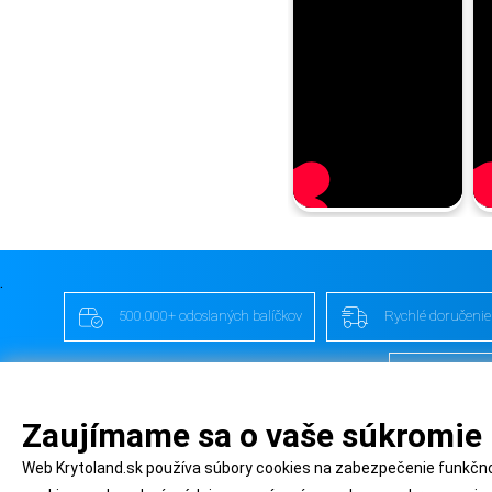
.
500.000+ odoslaných balíčkov
Rychlé doručenie
YouTube
Zaujímame sa o vaše súkromie
Web Krytoland.sk používa súbory cookies na zabezpečenie funkčnos