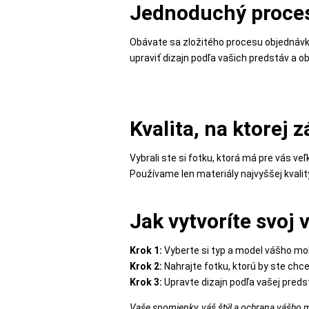
Jednoduchý proce
MALÉ
SPOTREBIČE
Obávate sa zložitého procesu objednávky? 
upraviť dizajn podľa vašich predstáv a ob
KANCELÁRIA
Kvalita, na ktorej z
ŽIVOTNÝ
ŠTÝL
Vybrali ste si fotku, ktorá má pre vás 
A
Používame len materiály najvyššej kvality,
OUTDOOR
Jak vytvoríte svoj 
KRÁSA
Krok 1:
Vyberte si typ a model vášho mob
A
Krok 2:
Nahrajte fotku, ktorú by ste chce
ZDRAVIE
Krok 3:
Upravte dizajn podľa vašej preds
Vaše spomienky, váš štýl a ochrana vášho 