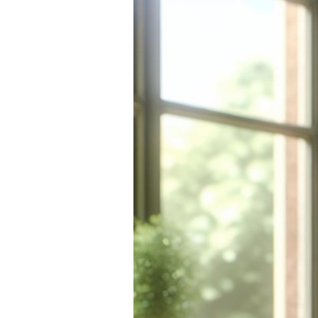
SKLÁ
NABÍJANIE
ŠPORT
PRODUKTY
NA
MIERU
PRÍSLUŠENSTVO
PRE
MOBILY