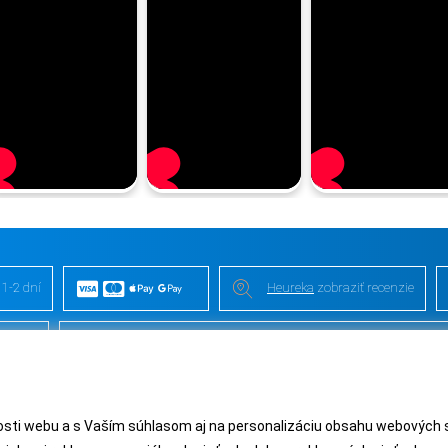
 1-2 dní
Heureka
zobraziť recenzie
 videa
Kontakt
/
VOP
/
Recenzie
/
Blog
/
Magazín
/
O nás
/
Odstúpe
ti webu a s Vaším súhlasom aj na personalizáciu obsahu webových strá