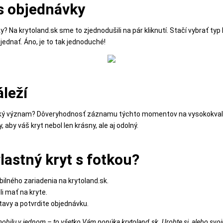
s objednávky
Na krytoland.sk sme to zjednodušili na pár kliknutí. Stačí vybrať typ 
jednať. Áno, je to tak jednoduché!
áleží
veľký význam? Dôveryhodnosť záznamu týchto momentov na vysokokvalit
 aby váš kryt nebol len krásny, ale aj odolný.
vlastný kryt s fotkou?
ilného zariadenia na krytoland.sk.
li mať na kryte.
tavy a potvrdite objednávku.
mobilu v jednom – to všetko Vám ponúka krytoland.sk. Urobte si, alebo sv