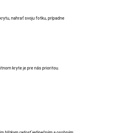
krytu, nahrať svoju fotku, prípadne
nom kryte je pre nás prioritou.
ojim blízkym radosť jedinečným a osobným