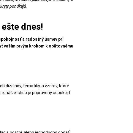
kryty ponúkajú.
 ešte dnes!
 spokojnosť a radostný úsmev pri
byť vaším prvým krokom k opätovnému
ch dizajnov, tematiky, a vzorov, ktoré
e, náš e-shop je pripravený uspokojiť
ladu, postoj, alebo jednoducho dodať