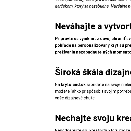
MATKA
darčekom, ktorý sa nezabudne. Navštívte n
A
DIEŤA
Neváhajte a vytvort
Pripravte sa vyniknúť z davu, chrániť 
DRONY
pohľade na personalizovaný kryt sú p
prežívaniu nezabudnuteľných momento
DOM,
Široká škála dizaj
DIELŇA
A
Na
krytoland.sk
si prídete na svoje niel
ZÁHRADA
môžete ľahko prispôsobiť svojim potrebá
vaše dizajnové chute.
Nechajte svoju krea
Nepodceňujte silu kreativity, ktorú môž