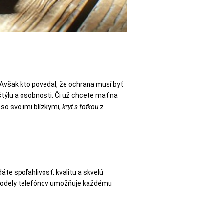
. Avšak kto povedal, že ochrana musí byť
týlu a osobnosti. Či už chcete mať na
so svojimi blízkymi,
kryt s fotkou
z
te spoľahlivosť, kvalitu a skvelú
a modely telefónov umožňuje každému