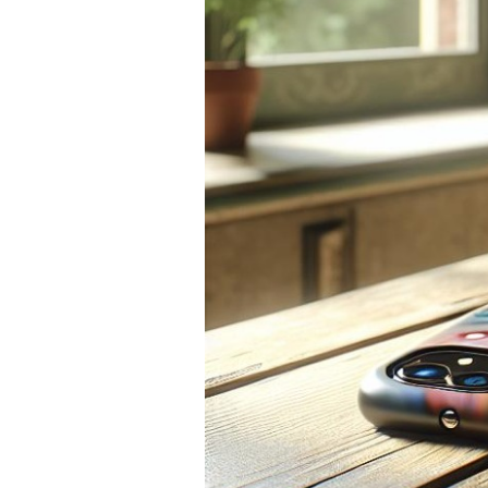
PRÍSLUŠENSTVO
PRE
TABLETY
PC
/
NOTEBOOK
/
GAMING
AUTOPRÍSLUŠENSTVO
SMART
DOMÁCNOSŤ