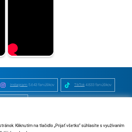
Instagram
5.643 fanúšikov
TikTok
4.833 fanúšikov
nie od zmluvy
nok. Kliknutím na tlačidlo „Prijať všetko“ súhlasíte s využívaním