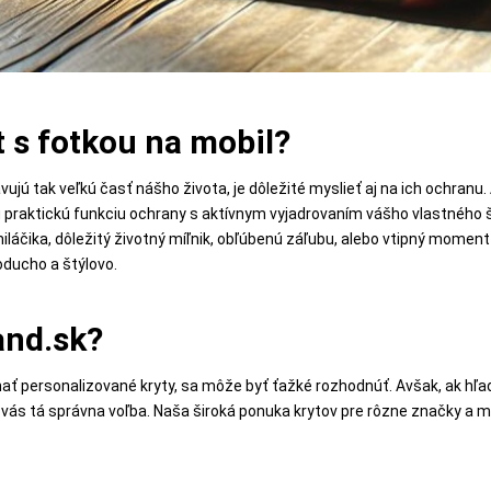
t s fotkou na mobil?
ujú tak veľkú časť nášho života, je dôležité myslieť aj na ich ochranu
praktickú funkciu ochrany s aktívnym vyjadrovaním vášho vlastného š
áčika, dôležitý životný míľnik, obľúbenú záľubu, alebo vtipný moment 
oducho a štýlovo.
and.sk?
ť personalizované kryty, sa môže byť ťažké rozhodnúť. Avšak, ak hľadá
e vás tá správna voľba. Naša široká ponuka krytov pre rôzne značky 
.