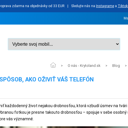
Doprava zdarma na objednávky od 33 EUR
|
Sledujte nás na
Instagrame
a
Tiktok
Ma
O nás - Krytoland.sk
Blog
>
>
>
 SPÔSOB, AKO OŽIVIŤ VÁŠ TELEFÓN
niť každodenný život nejakou drobnosťou, ktorá vzbudí úsmev na tvári 
branou fotkou je presne takouto drobnosťou – spojuje v sebe osobný 
ú pre vás významné.