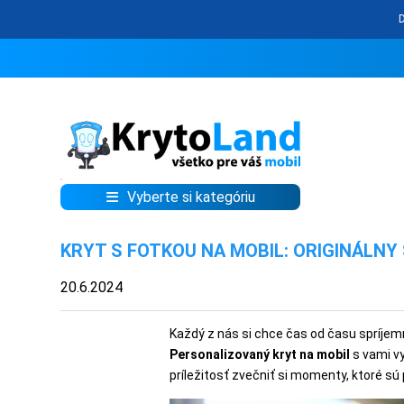
Vyberte si kategóriu
KRYTY
KRYT S FOTKOU NA MOBIL: ORIGINÁLNY
A
PUZDRÁ
20.6.2024
NA
MOBIL
Každý z nás si chce čas od času spríjem
Personalizovaný kryt na mobil
s vami vy
príležitosť zvečniť si momenty, ktoré s
TVRDENÉ