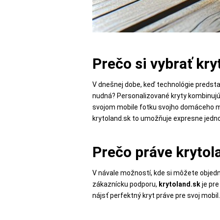
POPSOCKETY
Prečo si vybrať kry
SMART
V dnešnej dobe, keď technológie predstav
HODINKY
nudná? Personalizované kryty kombinujú 
A
svojom mobile fotku svojho domáceho mil
PRÍSLUŠENSTVO
krytoland.sk to umožňuje expresne jedn
Prečo práve krytol
TV,
FOTO,
V návale možností, kde si môžete objedna
AUDIO-
zákaznícku podporu,
krytoland.sk
je pr
VIDEO
nájsť perfektný kryt práve pre svoj mobil