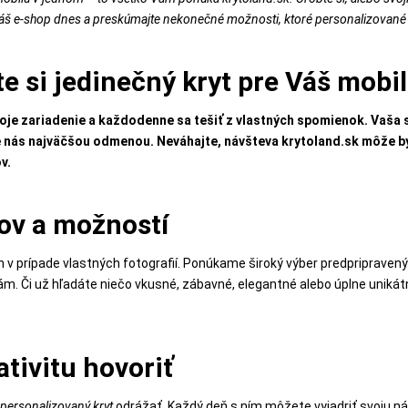
áš e-shop dnes a preskúmajte nekonečné možnosti, ktoré personalizované 
e si jedinečný kryt pre Váš mobil
svoje zariadenie a každodenne sa tešiť z vlastných spomienok. Vaša
re nás najväčšou odmenou. Neváhajte, návšteva krytoland.sk môže 
v.
nov a možností
en v prípade vlastných fotografií. Ponúkame široký výber predpripravený
m. Či už hľadáte niečo vkusné, zábavné, elegantné alebo úplne unikátn
tivitu hovoriť
e
personalizovaný kryt
odrážať. Každý deň s ním môžete vyjadriť svoju ná