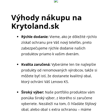
MALÉ
SPOTREBIČE
Výhody nákupu na
Krytoland.sk
KANCELÁRIA
Rýchle dodanie:
Vieme, ako je dôležité rýchlo
získať ochranu pre Váš nový telefón, preto
zabezpečujeme rýchle dodanie našich
ŽIVOTNÝ
produktov priamo k vašim dverám.
ŠTÝL
A
Kvalita zaručená:
Vyberáme len tie najlepšie
OUTDOOR
produkty od renomovaných výrobcov, takže si
môžete byť istí, že dostanete kvalitný obal,
ktorý ochráni Váš Lenovo K5.
KRÁSA
Široký výber:
Naše portfólio produktov vám
A
ponúka široký výber, z ktorého si zaručene
ZDRAVIE
vyberiete. Nezáleží na tom, či hľadáte štýlový
obal, alebo obal s extra ochranou – máme