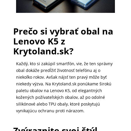
PRÍSLUŠENSTVO
PRE
Prečo si vybrať obal na
TABLETY
Lenovo K5 z
Krytoland.sk?
PC
/
Každý, kto si zakúpil smartfón, vie, že ten správny
NOTEBOOK
obal dokáže predĺžiť životnosť telefónu aj o
/
niekoľko rokov. Avšak nájsť ten pravý môže byť
GAMING
niekedy výzva. Na Krytoland.sk ponúkame širokú
paletu obalov na Lenovo K5, od elegantných
kožených požívateľských obalov, až po odolné
silikónové alebo TPU obaly, ktoré poskytujú
AUTOPRÍSLUŠENSTVO
vynikajúcu ochranu proti nárazom.
Zvýraznite svoj štýl
SMART