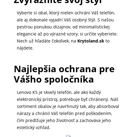
DOMÁCNOSŤ
Vyberte si obal, ktorý nielen ochráni Váš telefón,
ale aj dokonale vyjadrí Váš osobný štýl. S našou
pestrou ponukou dizajnov, od minimalistickej
POPSOCKETY
elegancie až po výrazné vzory, si určite vyberiete.
Nech už hľadáte čokoľvek, na
Krytoland.sk
to
nájdete.
SMART
HODINKY
Najlepšia ochrana pre
A
PRÍSLUŠENSTVO
Vášho spoločníka
Lenovo K5 je skvelý telefón, ale ako každý
TV,
elektronický prístroj, potrebuje byť chránený. Náš
FOTO,
sortiment obalov je navrhnutý tak, aby absorboval
nárazy a chránil Váš telefón pred poškodením,
AUDIO-
čím predlžuje jeho životnosť a zachováva jeho
VIDEO
estetický vzhľad.