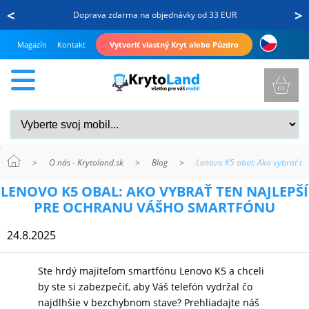
<
>
Doprava zdarma na objednávky od 33 EUR
Magazín
Kontakt
Vytvoriť vlastný Kryt alebo Púzdro
>
O nás - Krytoland.sk
>
Blog
>
Lenovo K5 obal: Ako vybrať te
KRYTY
LENOVO K5 OBAL: AKO VYBRAŤ TEN NAJLEPŠÍ
A
PRE OCHRANU VÁŠHO SMARTFÓNU
PUZDRÁ
24.8.2025
NA
MOBIL
Ste hrdý majiteľom smartfónu Lenovo K5 a chceli
by ste si zabezpečiť, aby Váš telefón vydržal čo
najdlhšie v bezchybnom stave? Prehliadajte náš
TVRDENÉ