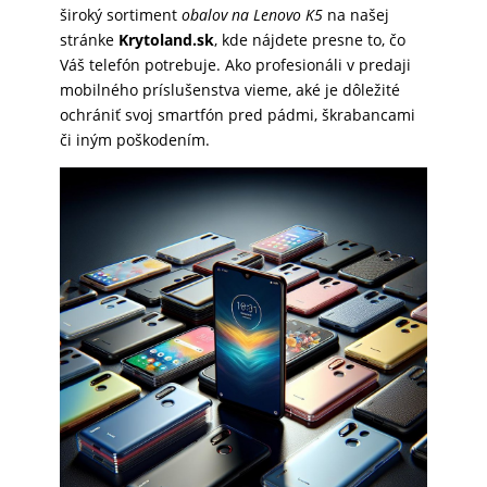
široký sortiment
obalov na Lenovo K5
na našej
SKLÁ
stránke
Krytoland.sk
, kde nájdete presne to, čo
Váš telefón potrebuje. Ako profesionáli v predaji
mobilného príslušenstva vieme, aké je dôležité
NABÍJANIE
ochrániť svoj smartfón pred pádmi, škrabancami
či iným poškodením.
ŠPORT
PRODUKTY
NA
MIERU
PRÍSLUŠENSTVO
PRE
MOBILY