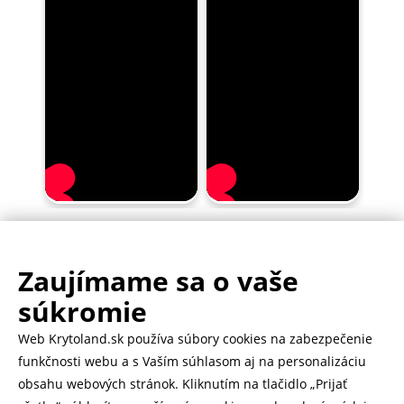
Zaujímame sa o vaše
.
500.000+ odoslaných balíčkov
súkromie
Web Krytoland.sk používa súbory cookies na zabezpečenie
Rychlé doručenie 1-2 dní
funkčnosti webu a s Vaším súhlasom aj na personalizáciu
obsahu webových stránok. Kliknutím na tlačidlo „Prijať