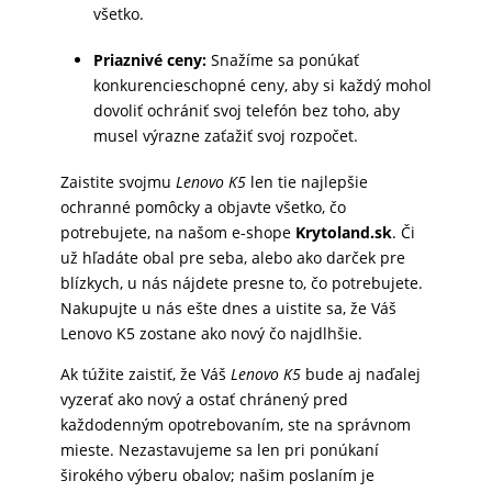
všetko.
MATKA
Priaznivé ceny:
Snažíme sa ponúkať
A
konkurencieschopné ceny, aby si každý mohol
DIEŤA
dovoliť ochrániť svoj telefón bez toho, aby
musel výrazne zaťažiť svoj rozpočet.
DRONY
Zaistite svojmu
Lenovo K5
len tie najlepšie
ochranné pomôcky a objavte všetko, čo
potrebujete, na našom e-shope
Krytoland.sk
. Či
už hľadáte obal pre seba, alebo ako darček pre
DOM,
blízkych, u nás nájdete presne to, čo potrebujete.
DIELŇA
Nakupujte u nás ešte dnes a uistite sa, že Váš
A
Lenovo K5 zostane ako nový čo najdlhšie.
ZÁHRADA
Ak túžite zaistiť, že Váš
Lenovo K5
bude aj naďalej
vyzerať ako nový a ostať chránený pred
každodenným opotrebovaním, ste na správnom
mieste. Nezastavujeme sa len pri ponúkaní
širokého výberu obalov; našim poslaním je