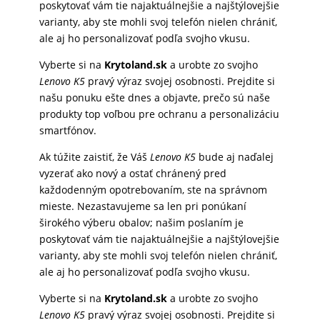
poskytovať vám tie najaktuálnejšie a najštýlovejšie
varianty, aby ste mohli svoj telefón nielen chrániť,
ale aj ho personalizovať podľa svojho vkusu.
Vyberte si na
Krytoland.sk
a urobte zo svojho
Lenovo K5
pravý výraz svojej osobnosti. Prejdite si
našu ponuku ešte dnes a objavte, prečo sú naše
produkty top voľbou pre ochranu a personalizáciu
smartfónov.
Ak túžite zaistiť, že Váš
Lenovo K5
bude aj naďalej
vyzerať ako nový a ostať chránený pred
každodenným opotrebovaním, ste na správnom
mieste. Nezastavujeme sa len pri ponúkaní
širokého výberu obalov; našim poslaním je
poskytovať vám tie najaktuálnejšie a najštýlovejšie
varianty, aby ste mohli svoj telefón nielen chrániť,
ale aj ho personalizovať podľa svojho vkusu.
Vyberte si na
Krytoland.sk
a urobte zo svojho
Lenovo K5
pravý výraz svojej osobnosti. Prejdite si