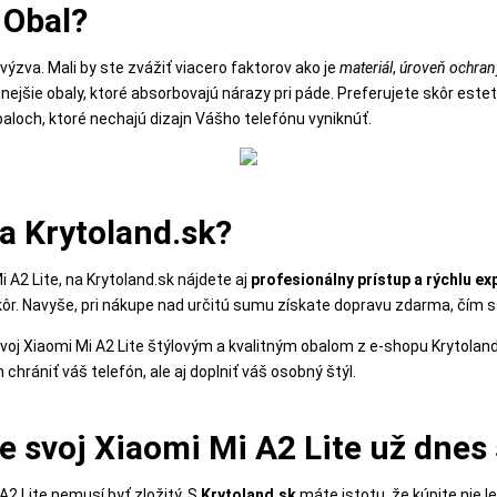
 Obal?
výzva. Mali by ste zvážiť viacero faktorov ako je
materiál
,
úroveň ochran
šie obaly, ktoré absorbovajú nárazy pri páde. Preferujete skôr este
aloch, ktoré nechajú dizajn Vášho telefónu vyniknúť.
a Krytoland.sk?
 A2 Lite, na Krytoland.sk nájdete aj
profesionálny prístup a rýchlu ex
skôr. Navyše, pri nákupe nad určitú sumu získate dopravu zdarma, čím 
oj Xiaomi Mi A2 Lite štýlovým a kvalitným obalom z e-shopu Krytoland
 chrániť váš telefón, ale aj doplniť váš osobný štýl.
e svoj Xiaomi Mi A2 Lite už dnes 
2 Lite nemusí byť zložitý. S
Krytoland.sk
máte istotu, že kúpite nie len