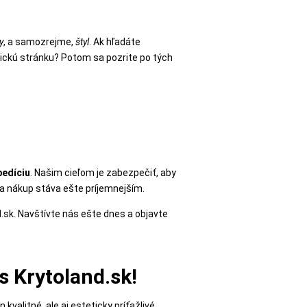
y
, a samozrejme,
štyl
. Ak hľadáte
tickú stránku? Potom sa pozrite po tých
pedíciu
. Našim cieľom je zabezpečiť, aby
sa nákup stáva ešte príjemnejším.
.sk. Navštívte nás ešte dnes a objavte
s Krytoland.sk!
 kvalitné, ale aj esteticky príťažlivé