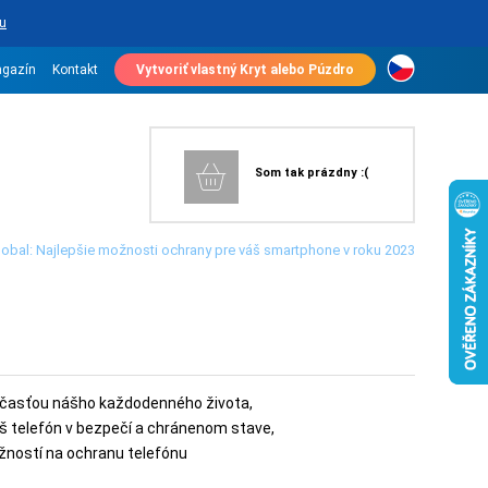
u
gazín
Kontakt
Vytvoriť vlastný Kryt alebo Púzdro
Som tak prázdny :(
e obal: Najlepšie možnosti ochrany pre váš smartphone v roku 2023
 súčasťou nášho každodenného života,
áš telefón v bezpečí a chránenom stave,
ožností na ochranu telefónu