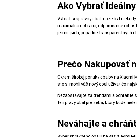
Ako Vybrať Ideálny
MALÉ
SPOTREBIČE
Vybrať si správny obal môže byť niekedy 
maximálnu ochranu, odporúčame robustnej
jemnejších, prípadne transparentných ob
KANCELÁRIA
ŽIVOTNÝ
Prečo Nakupovať n
ŠTÝL
A
Okrem širokej ponuky obalov na Xiaomi Mi
OUTDOOR
ste si mohli váš nový obal užívať čo naj
Nezaostávajte za trendami a ochraňte sv
ten pravý obal pre seba, ktorý bude nielen
KRÁSA
A
ZDRAVIE
Neváhajte a chráňt
Výber správneho obalu na váš Xiaomi Mi A