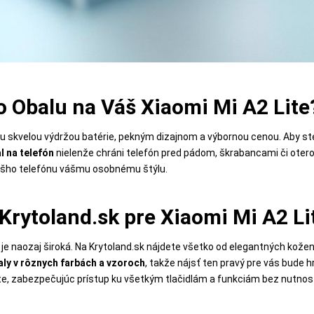
o Obalu na Váš Xiaomi Mi A2 Lite
u skvelou výdržou batérie, pekným dizajnom a výbornou cenou. Aby ste 
l na telefón
nielenže chráni telefón pred pádom, škrabancami či oterom
ášho telefónu vášmu osobnému štýlu.
rytoland.sk pre Xiaomi Mi A2 Li
je naozaj široká. Na Krytoland.sk nájdete všetko od elegantných kožen
ly v rôznych farbách a vzoroch
, takže nájsť ten pravý pre vás bude h
te, zabezpečujúc prístup ku všetkým tlačidlám a funkciám bez nutnost