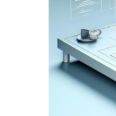
PRÍSLUŠENSTVO
PRE
TABLETY
PC
/
NOTEBOOK
/
GAMING
AUTOPRÍSLUŠENSTVO
SMART
DOMÁCNOSŤ