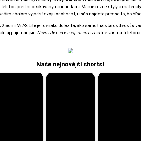
 telefón pred neočakávanými nehodami. Máme rôzne štýly a materiály, t
aším obalom vyjadriť svoju osobnosť, u nás nájdete presne to, čo hľa
š Xiaomi Mi A2 Lite je rovnako dôležitá, ako samotná starostlivosť o v
ale aj príjemnejšie.
Navštívte náš e-shop dnes
a zaistite vášmu telefónu 
Naše nejnovější shorts!