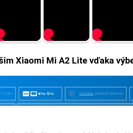
ašim Xiaomi Mi A2 Lite vďaka výb
 1-2 dní
Heureka
zobraziť recenzie
 videa
Kontakt
/
VOP
/
Recenzie
/
Blog
/
Magazín
/
O nás
/
Odstúpe