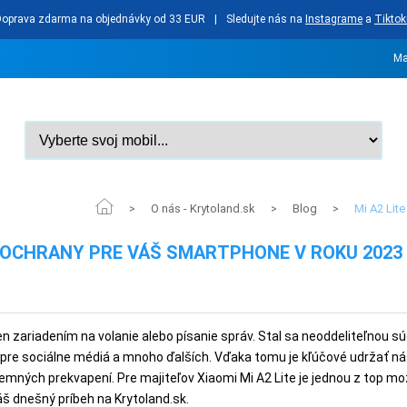
Doprava zdarma na objednávky od 33 EUR
|
Sledujte nás na
Instagrame
a
Tiktok
Ma
O nás - Krytoland.sk
Blog
Mi A2 Lit
>
>
>
I OCHRANY PRE VÁŠ SMARTPHONE V ROKU 2023
en zariadením na volanie alebo písanie správ. Stal sa neoddeliteľnou
ál pre sociálne médiá a mnoho ďalších. Vďaka tomu je kľúčové udržať n
jemných prekvapení. Pre majiteľov Xiaomi Mi A2 Lite je jednou z top m
áš dnešný príbeh na Krytoland.sk.