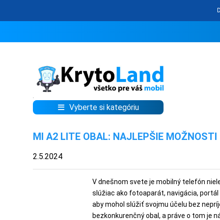
Vyberte si kategóriu
KRYTY
MI A2 LITE OBAL: NAJLEPŠIE MOŽNOST
A
PUZDRÁ
2.5.2024
NA
MOBIL
V dnešnom svete je mobilný telefón niel
slúžiac ako fotoaparát, navigácia, port
aby mohol slúžiť svojmu účelu bez neprí
TVRDENÉ
bezkonkurenčný obal, a práve o tom je n