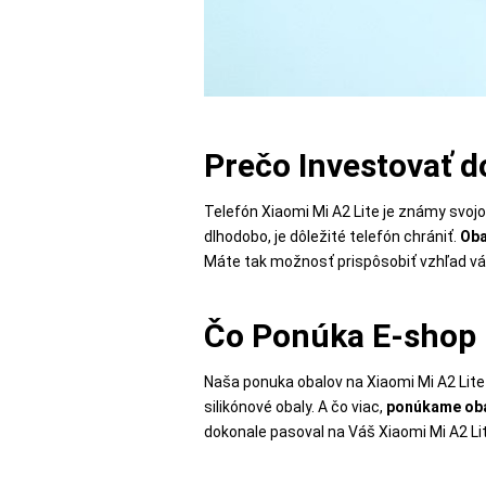
POPSOCKETY
Prečo Investovať d
SMART
HODINKY
Telefón Xiaomi Mi A2 Lite je známy svojo
A
dlhodobo, je dôležité telefón chrániť.
Oba
PRÍSLUŠENSTVO
Máte tak možnosť prispôsobiť vzhľad v
Čo Ponúka E-shop K
TV,
FOTO,
Naša ponuka obalov na Xiaomi Mi A2 Lite 
AUDIO-
silikónové obaly. A čo viac,
ponúkame oba
VIDEO
dokonale pasoval na Váš Xiaomi Mi A2 Li