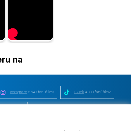
eru na
Instagram
5.643 fanúšikov
TikTok
4.833 fanúšikov
nie od zmluvy