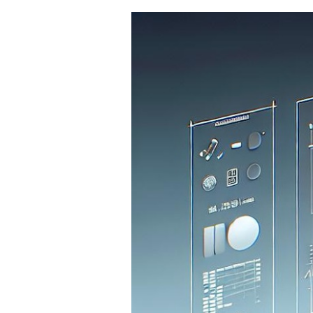
SKLÁ
NABÍJANIE
ŠPORT
PRODUKTY
NA
MIERU
PRÍSLUŠENSTVO
PRE
MOBILY