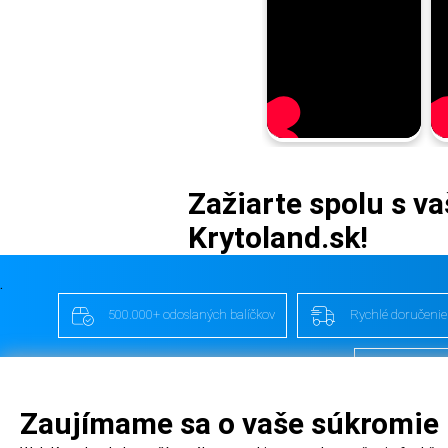
Zažiarte spolu s v
Krytoland.sk!
.
500.000+ odoslaných balíčkov
Rychlé doručenie
YouTube
Zaujímame sa o vaše súkromie