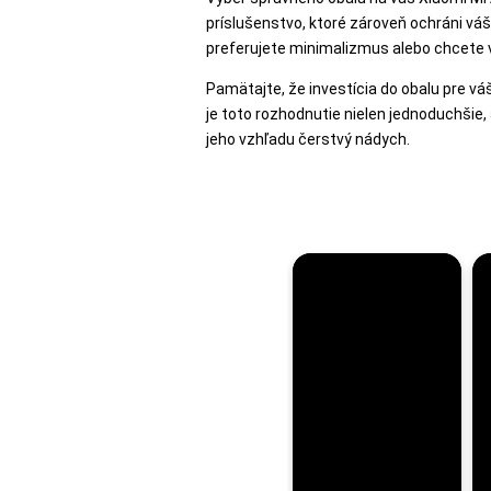
MATKA
príslušenstvo, ktoré zároveň ochráni váš
preferujete minimalizmus alebo chcete v
A
DIEŤA
Pamätajte, že investícia do obalu pre vá
je toto rozhodnutie nielen jednoduchšie, 
jeho vzhľadu čerstvý nádych.
DRONY
DOM,
DIELŇA
A
ZÁHRADA