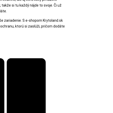
akže si tu každý nájde to svoje. Či už
dáte.
aše zariadenie. S e-shopom Krytoland.sk
ochranu, ktorú si zaslúži, pričom dodáte