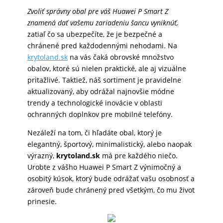
Zvoliť správny obal pre váš Huawei P Smart Z
znamená dať vašemu zariadeniu šancu vyniknúť,
zatiaľ čo sa ubezpečíte, že je bezpečné a
chránené pred každodennými nehodami. Na
krytoland.sk
na vás čaká obrovské množstvo
obalov, ktoré sú nielen praktické, ale aj vizuálne
pritažlivé. Taktiež, náš sortiment je pravidelne
aktualizovaný, aby odrážal najnovšie módne
trendy a technologické inovácie v oblasti
ochranných doplnkov pre mobilné telefóny.
Nezáleží na tom, či hľadáte obal, ktorý je
elegantný, športový, minimalistický, alebo naopak
výrazný,
krytoland.sk
má pre každého niečo.
Urobte z vášho Huawei P Smart Z výnimočný a
osobitý kúsok, ktorý bude odrážať vašu osobnosť a
zároveň bude chránený pred všetkým, čo mu život
prinesie.