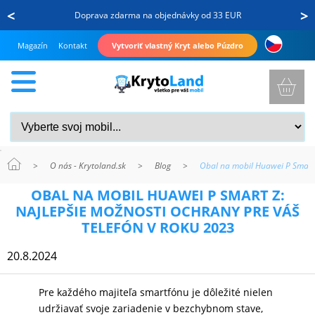
<
>
Doprava zdarma na objednávky od 33 EUR
Magazín
Kontakt
Vytvoriť vlastný Kryt alebo Púzdro
>
O nás - Krytoland.sk
>
Blog
>
Obal na mobil Huawei P Smart 
KRYTY
OBAL NA MOBIL HUAWEI P SMART Z:
A
NAJLEPŠIE MOŽNOSTI OCHRANY PRE VÁŠ
PUZDRÁ
TELEFÓN V ROKU 2023
NA
20.8.2024
MOBIL
Pre každého majiteľa smartfónu je dôležité nielen
udržiavať svoje zariadenie v bezchybnom stave,
TVRDENÉ