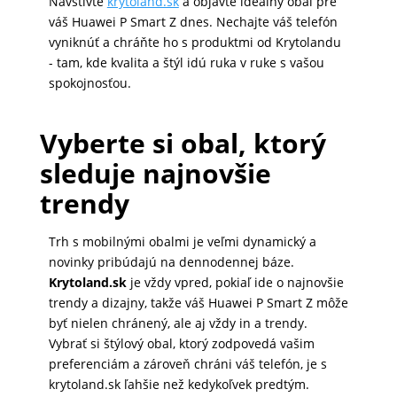
Navštívte
krytoland.sk
a objavte ideálny obal pre
váš Huawei P Smart Z dnes. Nechajte váš telefón
vyniknúť a chráňte ho s produktmi od Krytolandu
- tam, kde kvalita a štýl idú ruka v ruke s vašou
spokojnosťou.
Vyberte si obal, ktorý
sleduje najnovšie
trendy
Trh s mobilnými obalmi je veľmi dynamický a
novinky pribúdajú na dennodennej báze.
Krytoland.sk
je vždy vpred, pokiaľ ide o najnovšie
trendy a dizajny, takže váš Huawei P Smart Z môže
byť nielen chránený, ale aj vždy in a trendy.
Vybrať si štýlový obal, ktorý zodpovedá vašim
preferenciám a zároveň chráni váš telefón, je s
krytoland.sk ľahšie než kedykoľvek predtým.