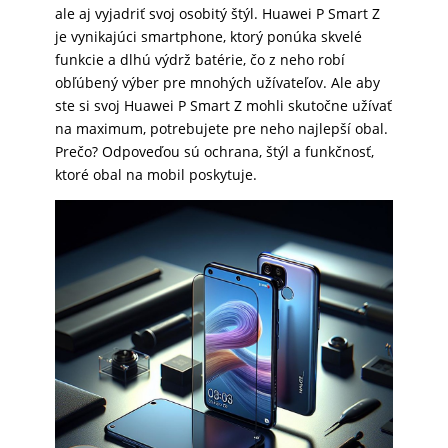
ale aj vyjadriť svoj osobitý štýl. Huawei P Smart Z
SKLÁ
je vynikajúci smartphone, ktorý ponúka skvelé
funkcie a dlhú výdrž batérie, čo z neho robí
obľúbený výber pre mnohých užívateľov. Ale aby
NABÍJANIE
ste si svoj Huawei P Smart Z mohli skutočne užívať
na maximum, potrebujete pre neho najlepší obal.
Prečo? Odpoveďou sú ochrana, štýl a funkčnosť,
ŠPORT
ktoré obal na mobil poskytuje.
PRODUKTY
NA
MIERU
PRÍSLUŠENSTVO
PRE
MOBILY