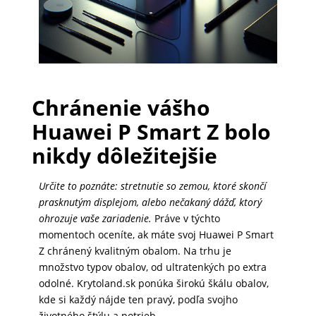
PRÍSLUŠENSTVO
PRE
TABLETY
Chránenie vášho
Huawei P Smart Z bolo
PC
/
nikdy dôležitejšie
NOTEBOOK
/
Určite to poznáte: stretnutie so zemou, ktoré skončí
GAMING
prasknutým displejom, alebo nečakaný dážď, ktorý
ohrozuje vaše zariadenie.
Práve v týchto
momentoch oceníte, ak máte svoj Huawei P Smart
Z chránený kvalitným obalom. Na trhu je
AUTOPRÍSLUŠENSTVO
množstvo typov obalov, od ultratenkých po extra
odolné. Krytoland.sk ponúka širokú škálu obalov,
kde si každý nájde ten pravý, podľa svojho
SMART
životného štýlu a potrieb.