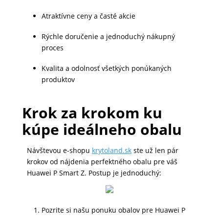
MALÉ
Atraktívne ceny a časté akcie
SPOTREBIČE
Rýchle doručenie a jednoduchý nákupný
proces
KANCELÁRIA
Kvalita a odolnosť všetkých ponúkaných
produktov
ŽIVOTNÝ
Krok za krokom ku
ŠTÝL
kúpe ideálneho obalu
A
OUTDOOR
Návštevou e-shopu
krytoland.sk
ste už len pár
krokov od nájdenia perfektného obalu pre váš
Huawei P Smart Z. Postup je jednoduchý:
KRÁSA
A
ZDRAVIE
Pozrite si našu ponuku obalov pre Huawei P