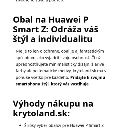
DOMÁCNOSŤ
Obal na Huawei P
Smart Z: Odráža váš
POPSOCKETY
štýl a individualitu
SMART
Nie je to len o ochrane, obal je aj fantastickým
HODINKY
spôsobom, ako vyjadriť svoju osobnosť. Či už
A
uprednostňujete minimalistický dizajn, žiarivé
PRÍSLUŠENSTVO
farby alebo tematické motivy, krytoland.sk má v
ponuke všetko pre každého.
Pridajte k svojmu
smartphonu štýl, ktorý vás vystihuje.
TV,
FOTO,
Výhody nákupu na
AUDIO-
krytoland.sk:
VIDEO
Široký výber obalov pre Huawei P Smart Z