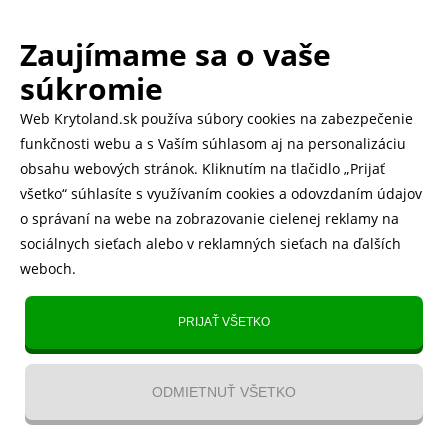
Zaujímame sa o vaše
.
500.000+ odoslaných balíčkov
súkromie
Web Krytoland.sk používa súbory cookies na zabezpečenie
Rychlé doručenie 1-2 dní
funkčnosti webu a s Vaším súhlasom aj na personalizáciu
obsahu webových stránok. Kliknutím na tlačidlo „Prijať
všetko“ súhlasíte s využívaním cookies a odovzdaním údajov
o správaní na webe na zobrazovanie cielenej reklamy na
Heureka
zobraziť recenzie
sociálnych sieťach alebo v reklamných sieťach na ďalších
weboch.
Instagram
5.643 fanúšikov
PRIJAŤ VŠETKO
TikTok
4.833 fanúšikov
ODMIETNUŤ VŠETKO
YouTube videa