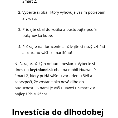
Smart Z.
MATKA
Vyberte si obal, ktorý vyhovuje vašim potrebám
A
a vkusu.
DIEŤA
Pridajte obal do košíka a postupujte podľa
pokynov ku kúpe.
DRONY
Počkajte na doručenie a užívajte si nový vzhľad
a ochranu vášho smartfónu!
DOM,
Nečakajte, až kým nebude neskoro. Vyberte si
DIELŇA
dnes na
krytoland.sk
obal na mobil Huawei P
Smart Z, ktorý pridá vášmu zariadeniu štýl a
A
zabezpečí, že zostane ako nové dlho do
ZÁHRADA
budúcnosti. S nami je váš Huawei P Smart Z v
najlepších rukách!
Investícia do dlhodobej