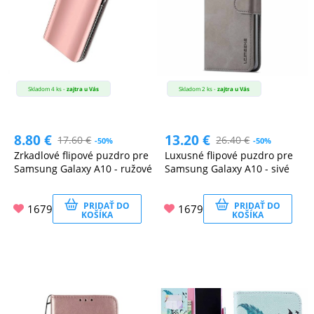
Skladom 4 ks -
zajtra u Vás
Skladom 2 ks -
zajtra u Vás
8.80
€
13.20
€
17.60
€
26.40
€
-50%
-50%
Zrkadlové flipové puzdro pre
Luxusné flipové puzdro pre
Samsung Galaxy A10 - ružové
Samsung Galaxy A10 - sivé
PRIDAŤ DO
PRIDAŤ DO
1679
1679
KOŠÍKA
KOŠÍKA