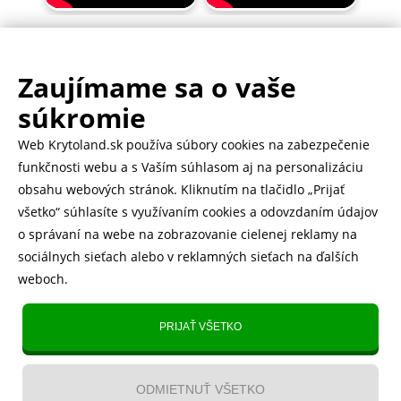
Zaujímame sa o vaše
.
500.000+ odoslaných balíčkov
súkromie
Web Krytoland.sk používa súbory cookies na zabezpečenie
Rychlé doručenie 1-2 dní
funkčnosti webu a s Vaším súhlasom aj na personalizáciu
obsahu webových stránok. Kliknutím na tlačidlo „Prijať
všetko“ súhlasíte s využívaním cookies a odovzdaním údajov
o správaní na webe na zobrazovanie cielenej reklamy na
Heureka
zobraziť recenzie
sociálnych sieťach alebo v reklamných sieťach na ďalších
weboch.
Instagram
5.643 fanúšikov
PRIJAŤ VŠETKO
TikTok
4.833 fanúšikov
ODMIETNUŤ VŠETKO