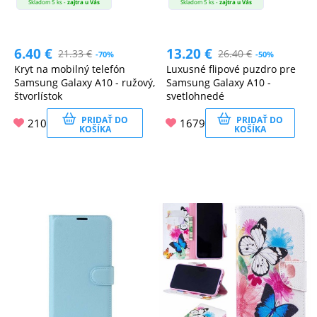
Skladom 5 ks -
zajtra u Vás
Skladom 5 ks -
zajtra u Vás
6.40
€
13.20
€
21.33
€
26.40
€
-70%
-50%
Kryt na mobilný telefón
Luxusné flipové puzdro pre
Samsung Galaxy A10 - ružový,
Samsung Galaxy A10 -
štvorlístok
svetlohnedé
PRIDAŤ DO
PRIDAŤ DO
210
1679
KOŠÍKA
KOŠÍKA