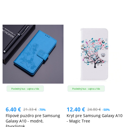
Posledný kus - zajtra u Vás
Posledný kus - zajtra u Vás
6.40
€
12.40
€
21.33
€
24.80
€
-70%
-50%
Flipové puzdro pre Samsung
Kryt pre Samsung Galaxy A10
Galaxy A10 - modré,
- Magic Tree
štvorlístok