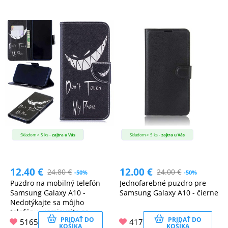
Skladom > 5 ks -
zajtra u Vás
Skladom > 5 ks -
zajtra u Vás
12.40
€
12.00
€
24.80
€
24.00
€
-50%
-50%
Puzdro na mobilný telefón
Jednofarebné puzdro pre
Samsung Galaxy A10 -
Samsung Galaxy A10 - čierne
Nedotýkajte sa môjho
telefónu, usmievajte sa
PRIDAŤ DO
PRIDAŤ DO
5165
417
KOŠÍKA
KOŠÍKA