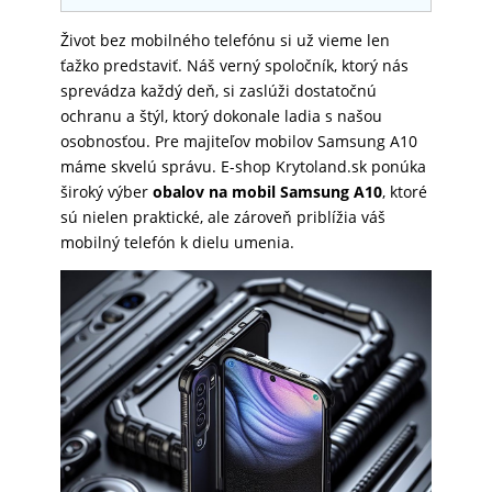
SKLÁ
Život bez mobilného telefónu si už vieme len
ťažko predstaviť. Náš verný spoločník, ktorý nás
sprevádza každý deň, si zaslúži dostatočnú
NABÍJANIE
ochranu a štýl, ktorý dokonale ladia s našou
osobnosťou. Pre majiteľov mobilov Samsung A10
máme skvelú správu. E-shop Krytoland.sk ponúka
ŠPORT
široký výber
obalov na mobil Samsung A10
, ktoré
sú nielen praktické, ale zároveň priblížia váš
mobilný telefón k dielu umenia.
PRODUKTY
NA
MIERU
PRÍSLUŠENSTVO
PRE
MOBILY