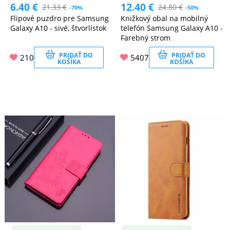
6.40
€
12.40
€
21.33
€
24.80
€
-70%
-50%
Flipové puzdro pre Samsung
Knižkový obal na mobilný
Galaxy A10 - sivé, štvorlístok
telefón Samsung Galaxy A10 -
Farebný strom
PRIDAŤ DO
PRIDAŤ DO
210
5407
KOŠÍKA
KOŠÍKA