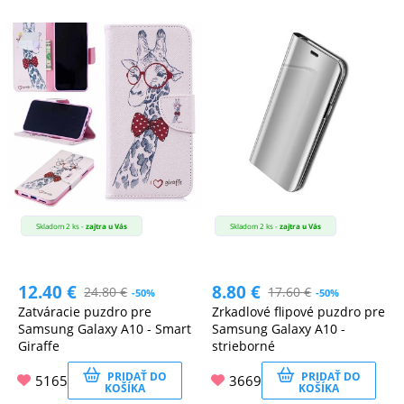
Skladom 2 ks -
zajtra u Vás
Skladom 2 ks -
zajtra u Vás
12.40
€
8.80
€
24.80
€
17.60
€
-50%
-50%
Zatváracie puzdro pre
Zrkadlové flipové puzdro pre
Samsung Galaxy A10 - Smart
Samsung Galaxy A10 -
Giraffe
strieborné
PRIDAŤ DO
PRIDAŤ DO
5165
3669
KOŠÍKA
KOŠÍKA