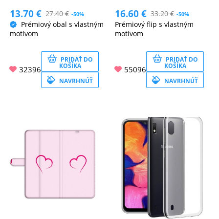
13.70
€
16.60
€
27.40
€
33.20
€
-50%
-50%
MATKA
Prémiový obal s vlastným
Prémiový flip s vlastným
A
motívom
motívom
DIEŤA
PRIDAŤ DO
PRIDAŤ DO
KOŠÍKA
KOŠÍKA
32396
55096
DRONY
NAVRHNÚŤ
NAVRHNÚŤ
DOM,
DIELŇA
A
ZÁHRADA