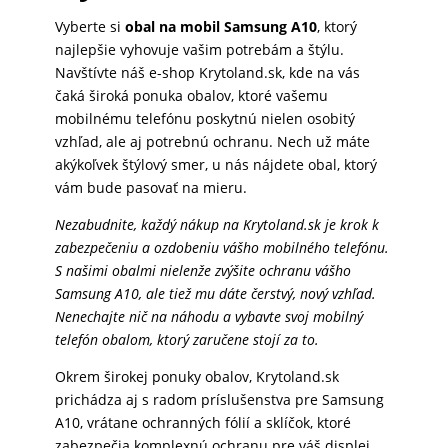
Vyberte si
obal na mobil Samsung A10
, ktorý
najlepšie vyhovuje vašim potrebám a štýlu.
Navštívte náš e-shop Krytoland.sk, kde na vás
čaká široká ponuka obalov, ktoré vašemu
mobilnému telefónu poskytnú nielen osobitý
vzhľad, ale aj potrebnú ochranu. Nech už máte
akýkoľvek štýlový smer, u nás nájdete obal, ktorý
vám bude pasovať na mieru.
Nezabudnite, každý nákup na Krytoland.sk je krok k
zabezpečeniu a ozdobeniu vášho mobilného telefónu.
S našimi obalmi nielenže zvýšite ochranu vášho
Samsung A10, ale tiež mu dáte čerstvý, nový vzhľad.
Nenechajte nič na náhodu a vybavte svoj mobilný
telefón obalom, ktorý zaručene stojí za to.
Okrem širokej ponuky obalov, Krytoland.sk
prichádza aj s radom príslušenstva pre Samsung
A10, vrátane ochranných fólií a sklíčok, ktoré
zabezpečia komplexnú ochranu pre váš displej.