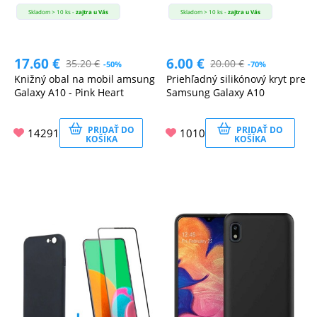
Skladom > 10 ks -
zajtra u Vás
Skladom > 10 ks -
zajtra u Vás
17.60
€
6.00
€
35.20
€
20.00
€
-50%
-70%
Knižný obal na mobil amsung
Priehľadný silikónový kryt pre
Galaxy A10 - Pink Heart
Samsung Galaxy A10
PRIDAŤ DO
PRIDAŤ DO
14291
1010
KOŠÍKA
KOŠÍKA