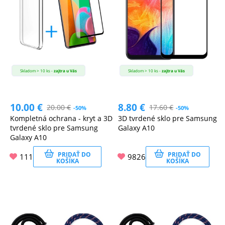
Skladom > 10 ks -
zajtra u Vás
Skladom > 10 ks -
zajtra u Vás
10.00
€
8.80
€
20.00
€
17.60
€
-50%
-50%
Kompletná ochrana - kryt a 3D
3D tvrdené sklo pre Samsung
tvrdené sklo pre Samsung
Galaxy A10
Galaxy A10
PRIDAŤ DO
PRIDAŤ DO
111
9826
KOŠÍKA
KOŠÍKA