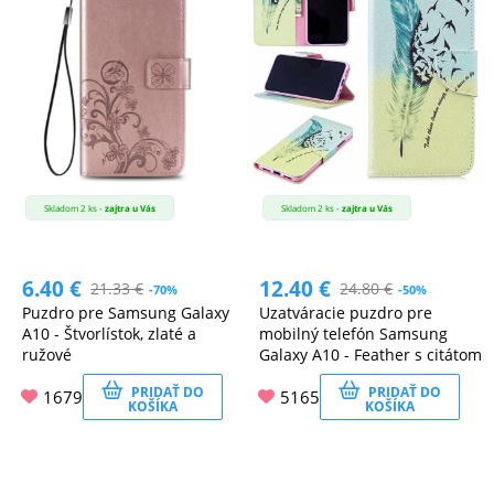
Skladom 2 ks -
zajtra u Vás
Skladom 2 ks -
zajtra u Vás
6.40
€
12.40
€
21.33
€
24.80
€
-70%
-50%
Puzdro pre Samsung Galaxy
Uzatváracie puzdro pre
A10 - Štvorlístok, zlaté a
mobilný telefón Samsung
ružové
Galaxy A10 - Feather s citátom
PRIDAŤ DO
PRIDAŤ DO
1679
5165
KOŠÍKA
KOŠÍKA