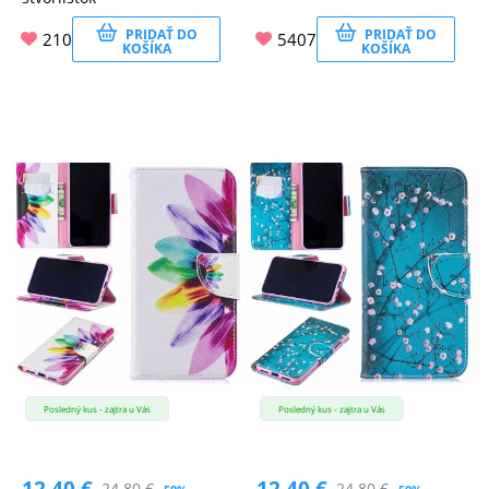
PRIDAŤ DO
PRIDAŤ DO
210
5407
KOŠÍKA
KOŠÍKA
Posledný kus - zajtra u Vás
Posledný kus - zajtra u Vás
12.40
€
12.40
€
24.80
€
24.80
€