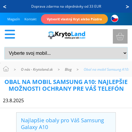
<
>
Doprava zdarma na objednávky od 33 EUR
Magazín
Kontakt
Vytvoriť vlastný Kryt alebo Púzdro
>
O nás - Krytoland.sk
>
Blog
>
Obal na mobil Samsung A10: Na
KRYTY
OBAL NA MOBIL SAMSUNG A10: NAJLEPŠIE
A
MOŽNOSTI OCHRANY PRE VÁŠ TELEFÓN
PUZDRÁ
23.8.2025
NA
MOBIL
Najlapšie obaly pro Váš Samsung
Galaxy A10
TVRDENÉ