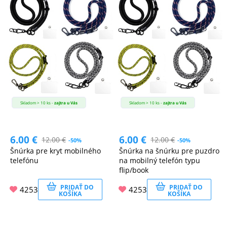
Skladom > 10 ks -
zajtra u Vás
Skladom > 10 ks -
zajtra u Vás
6.00
€
6.00
€
12.00
€
12.00
€
-50%
-50%
Šnúrka pre kryt mobilného
Šnúrka na šnúrku pre puzdro
telefónu
na mobilný telefón typu
flip/book
PRIDAŤ DO
PRIDAŤ DO
4253
4253
KOŠÍKA
KOŠÍKA