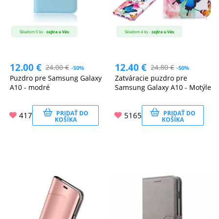
Skladom 5 ks -
zajtra u Vás
Skladom 4 ks -
zajtra u Vás
12.00
€
12.40
€
24.00
€
24.80
€
-50%
-50%
Puzdro pre Samsung Galaxy
Zatváracie puzdro pre
A10 - modré
Samsung Galaxy A10 - Motýle
PRIDAŤ DO
PRIDAŤ DO
417
5165
KOŠÍKA
KOŠÍKA