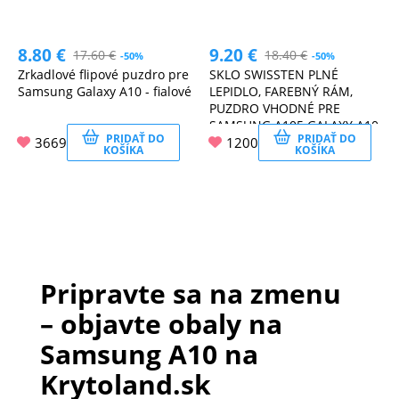
8.80
€
9.20
€
17.60
€
18.40
€
-50%
-50%
Zrkadlové flipové puzdro pre
SKLO SWISSTEN PLNÉ
Samsung Galaxy A10 - fialové
LEPIDLO, FAREBNÝ RÁM,
PUZDRO VHODNÉ PRE
SAMSUNG A105 GALAXY A10
PRIDAŤ DO
PRIDAŤ DO
3669
1200
ČIERNE
KOŠÍKA
KOŠÍKA
Pripravte sa na zmenu
– objavte obaly na
Samsung A10 na
Krytoland.sk