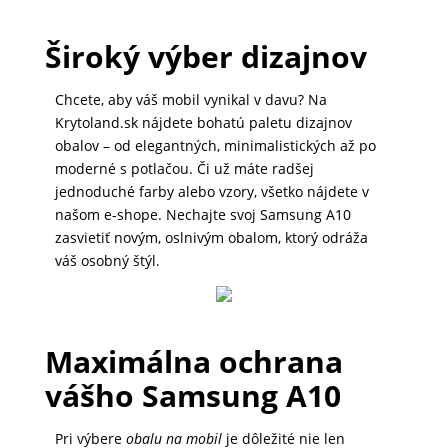
DOMÁCNOSŤ
Široký výber dizajnov
POPSOCKETY
Chcete, aby váš mobil vynikal v davu? Na
Krytoland.sk nájdete bohatú paletu dizajnov
obalov – od elegantných, minimalistických až po
moderné s potlačou. Či už máte radšej
SMART
jednoduché farby alebo vzory, všetko nájdete v
HODINKY
našom e-shope. Nechajte svoj Samsung A10
A
zasvietiť novým, oslnivým obalom, ktorý odráža
PRÍSLUŠENSTVO
váš osobný štýl.
TV,
FOTO,
Maximálna ochrana
AUDIO-
vášho Samsung A10
VIDEO
Pri výbere
obalu na mobil
je dôležité nie len