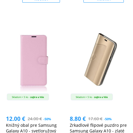
Skladom > 5 ks -
zajtra u Vás
Skladom > 5 ks -
zajtra u Vás
12.00
€
8.80
€
24.00
€
17.60
€
-50%
-50%
Knižný obal pre Samsung
Zrkadlové flipové puzdro pre
Galaxy A10 - svetloružový
Samsung Galaxy A10 - zlaté