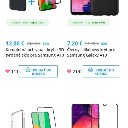
Skladom > 10 ks -
zajtra u Vás
Skladom > 10 ks -
zajtra u Vás
12.00
€
7.20
€
24.00
€
14.40
€
-50%
-50%
Kompletná ochrana - kryt a 3D
Čierny silikónový kryt pre
tvrdené sklo pre Samsung A10
Samsung Galaxy A10
PRIDAŤ DO
PRIDAŤ DO
111
2142
KOŠÍKA
KOŠÍKA