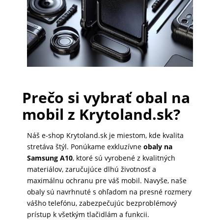
PRÍSLUŠENSTVO
PRE
TABLETY
PC
Prečo si vybrať obal na
/
mobil z Krytoland.sk?
NOTEBOOK
/
Náš e-shop Krytoland.sk je miestom, kde kvalita
GAMING
stretáva štýl. Ponúkame exkluzívne
obaly na
Samsung A10
, ktoré sú vyrobené z kvalitných
materiálov, zaručujúce dlhú životnosť a
AUTOPRÍSLUŠENSTVO
maximálnu ochranu pre váš mobil. Navyše, naše
obaly sú navrhnuté s ohľadom na presné rozmery
vášho telefónu, zabezpečujúc bezproblémový
prístup k všetkým tlačidlám a funkcii.
SMART