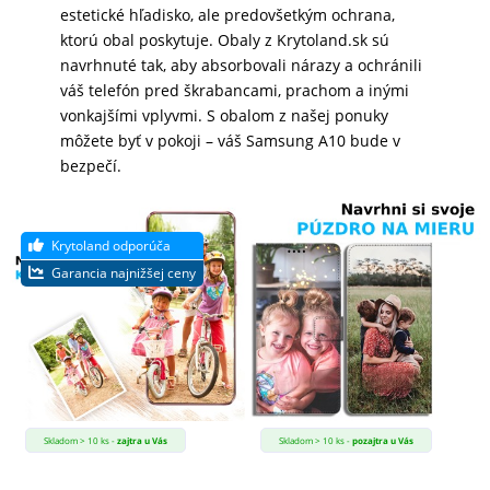
estetické hľadisko, ale predovšetkým ochrana,
MALÉ
ktorú obal poskytuje. Obaly z Krytoland.sk sú
SPOTREBIČE
navrhnuté tak, aby absorbovali nárazy a ochránili
váš telefón pred škrabancami, prachom a inými
vonkajšími vplyvmi. S obalom z našej ponuky
KANCELÁRIA
môžete byť v pokoji – váš Samsung A10 bude v
bezpečí.
ŽIVOTNÝ
ŠTÝL
A
OUTDOOR
KRÁSA
A
ZDRAVIE
Skladom > 10 ks -
zajtra u Vás
Skladom > 10 ks -
pozajtra u Vás