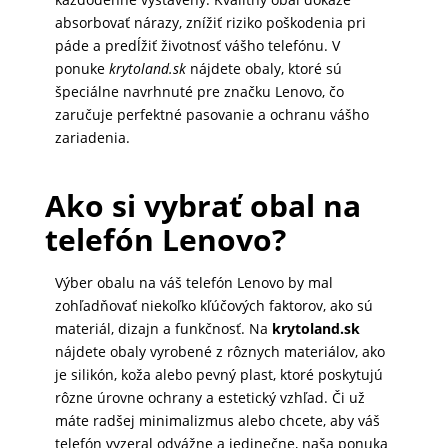
DOMÁCNOSŤ
absorbovať nárazy, znížiť riziko poškodenia pri
páde a predĺžiť životnosť vášho telefónu. V
ponuke
krytoland.sk
nájdete obaly, ktoré sú
špeciálne navrhnuté pre značku Lenovo, čo
POPSOCKETY
zaručuje perfektné pasovanie a ochranu vášho
zariadenia.
SMART
HODINKY
Ako si vybrať obal na
A
telefón Lenovo?
PRÍSLUŠENSTVO
Výber obalu na váš telefón Lenovo by mal
zohľadňovať niekoľko kľúčových faktorov, ako sú
TV,
materiál, dizajn a funkčnosť. Na
krytoland.sk
FOTO,
nájdete obaly vyrobené z rôznych materiálov, ako
AUDIO-
je silikón, koža alebo pevný plast, ktoré poskytujú
VIDEO
rôzne úrovne ochrany a estetický vzhľad. Či už
máte radšej minimalizmus alebo chcete, aby váš
telefón vyzeral odvážne a jedinečne, naša ponuka