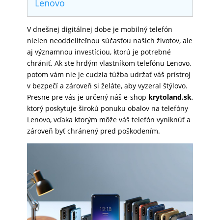
Lenovo
SKLÁ
V dnešnej digitálnej dobe je mobilný telefón
nielen neoddeliteľnou súčasťou našich životov, ale
NABÍJANIE
aj významnou investíciou, ktorú je potrebné
chrániť. Ak ste hrdým vlastníkom telefónu Lenovo,
potom vám nie je cudzia túžba udržať váš prístroj
ŠPORT
v bezpečí a zároveň si želáte, aby vyzeral štýlovo.
Presne pre vás je určený náš e-shop
krytoland.sk
,
ktorý poskytuje širokú ponuku obalov na telefóny
Lenovo, vďaka ktorým môže váš telefón vyniknúť a
PRODUKTY
zároveň byť chránený pred poškodením.
NA
MIERU
PRÍSLUŠENSTVO
PRE
MOBILY