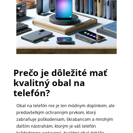
PRÍSLUŠENSTVO
PRE
TABLETY
PC
/
Prečo je dôležité mať
NOTEBOOK
/
kvalitný obal na
GAMING
telefón?
Obal na telefón nie je len módnym doplnkom, ale
AUTOPRÍSLUŠENSTVO
predovšetkým ochranným prvkom, ktorý
zabraňuje poškodeniam, škrabancom a mnohým
ďalším nástrahám, ktorým je váš telefón
SMART
každodenne vystavený. Kvalitný obal dokáže