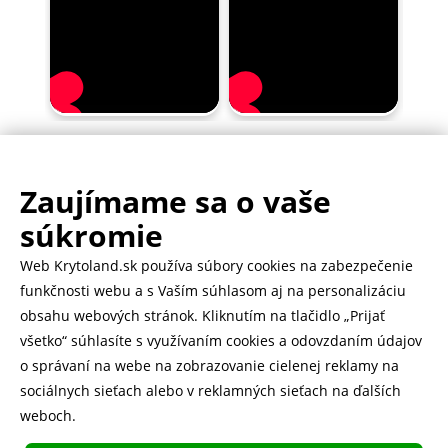
Zaujímame sa o vaše
.
500.000+ odoslaných balíčkov
súkromie
Web Krytoland.sk používa súbory cookies na zabezpečenie
Rychlé doručenie 1-2 dní
funkčnosti webu a s Vaším súhlasom aj na personalizáciu
obsahu webových stránok. Kliknutím na tlačidlo „Prijať
všetko“ súhlasíte s využívaním cookies a odovzdaním údajov
o správaní na webe na zobrazovanie cielenej reklamy na
Heureka
zobraziť recenzie
sociálnych sieťach alebo v reklamných sieťach na ďalších
weboch.
Instagram
5.643 fanúšikov