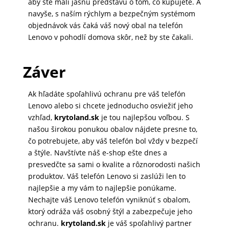
aby ste mali jasnú predstavu o tom, čo kupujete. A
navyše, s naším rýchlym a bezpečným systémom
objednávok vás čaká váš nový obal na telefón
Lenovo v pohodlí domova skôr, než by ste čakali.
Záver
Ak hľadáte spoľahlivú ochranu pre váš telefón
Lenovo alebo si chcete jednoducho osviežiť jeho
vzhľad,
krytoland.sk
je tou najlepšou voľbou. S
našou širokou ponukou obalov nájdete presne to,
čo potrebujete, aby váš telefón bol vždy v bezpečí
a štýle. Navštívte náš e-shop ešte dnes a
presvedčte sa sami o kvalite a rôznorodosti našich
produktov. Váš telefón Lenovo si zaslúži len to
najlepšie a my vám to najlepšie ponúkame.
Nechajte váš Lenovo telefón vyniknúť s obalom,
ktorý odráža váš osobný štýl a zabezpečuje jeho
ochranu.
krytoland.sk
je váš spoľahlivý partner