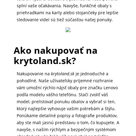
splní vaše očakávania. Navyše, funkčné obaly s
MALÉ
priehradkami na karty alebo stojančeky pre lepšie
SPOTREBIČE
sledovanie videí sú tiež súčasťou našej ponuky.
KANCELÁRIA
Ako nakupovať na
krytoland.sk?
ŽIVOTNÝ
ŠTÝL
Nakupovanie na
krytoland.sk
je jednoduché a
A
pohodlné. Naše užívateľsky príjemné rozhranie
OUTDOOR
vám umožní rýchlo nájsť obaly pre značku Lenovo
podľa modelu vášho telefónu. Stačí zvoliť váš
model, prelistovať ponuku obalov a vybrať si ten,
KRÁSA
ktorý najlepšie vyhovuje vašim potrebám a štýlu.
Ponúkame detailné popisy a fotografie produktov,
A
aby ste mali jasnú predstavu o tom, čo kupujete. A
ZDRAVIE
navyše, s naším rýchlym a bezpečným systémom