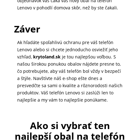
objednávok vás čaká váš nový obal na telefón
Lenovo v pohodlí domova skôr, než by ste čakali.
MATKA
A
Záver
DIEŤA
Ak hľadáte spoľahlivú ochranu pre váš telefón
Lenovo alebo si chcete jednoducho osviežiť jeho
DRONY
vzhľad,
krytoland.sk
je tou najlepšou voľbou. S
našou širokou ponukou obalov nájdete presne to,
čo potrebujete, aby váš telefón bol vždy v bezpečí
DOM,
a štýle. Navštívte náš e-shop ešte dnes a
DIELŇA
presvedčte sa sami o kvalite a rôznorodosti našich
A
produktov. Váš telefón Lenovo si zaslúži len to
ZÁHRADA
najlepšie a my vám to najlepšie ponúkame.
Ako si vybrať ten
najlepší obal na telefón