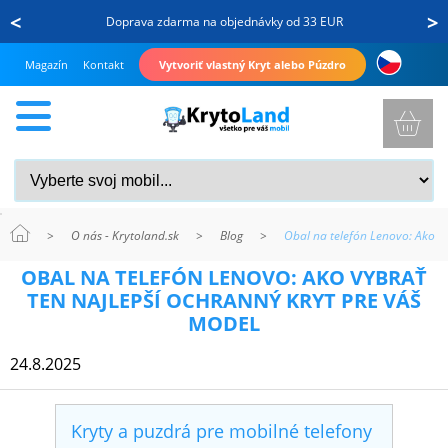
<
>
Doprava zdarma na objednávky od 33 EUR
Magazín
Kontakt
Vytvoriť vlastný Kryt alebo Púzdro
>
O nás - Krytoland.sk
>
Blog
>
Obal na telefón Lenovo: Ako vy
KRYTY
OBAL NA TELEFÓN LENOVO: AKO VYBRAŤ
A
TEN NAJLEPŠÍ OCHRANNÝ KRYT PRE VÁŠ
PUZDRÁ
MODEL
NA
24.8.2025
MOBIL
Kryty a puzdrá pre mobilné telefony
TVRDENÉ