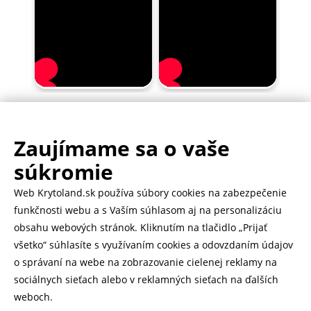
Zaujímame sa o vaše
.
500.000+ odoslaných balíčkov
súkromie
Web Krytoland.sk používa súbory cookies na zabezpečenie
Rychlé doručenie 1-2 dní
funkčnosti webu a s Vaším súhlasom aj na personalizáciu
obsahu webových stránok. Kliknutím na tlačidlo „Prijať
všetko“ súhlasíte s využívaním cookies a odovzdaním údajov
o správaní na webe na zobrazovanie cielenej reklamy na
Heureka
zobraziť recenzie
sociálnych sieťach alebo v reklamných sieťach na ďalších
weboch.