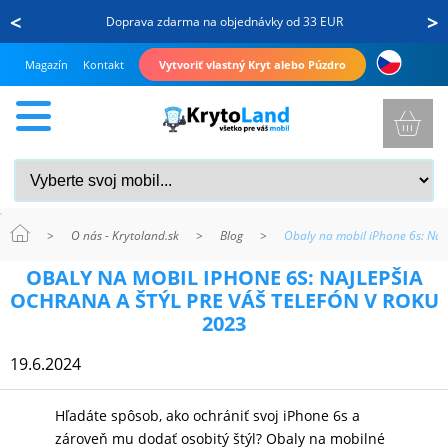
<
>
Doprava zdarma na objednávky od 33 EUR
Magazín
Kontakt
Vytvoriť vlastný Kryt alebo Púzdro
>
O nás - Krytoland.sk
>
Blog
>
Obaly na mobil iPhone 6s: Najl
KRYTY
OBALY NA MOBIL IPHONE 6S: NAJLEPŠIA
A
OCHRANA A ŠTÝL PRE VÁŠ TELEFÓN V ROKU
PUZDRÁ
2023
NA
19.6.2024
MOBIL
Hľadáte spôsob, ako ochrániť svoj iPhone 6s a
zároveň mu dodať osobitý štýl? Obaly na mobilné
TVRDENÉ