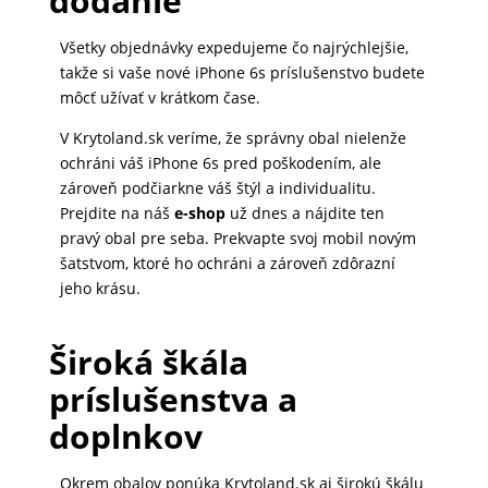
dodanie
MATKA
Všetky objednávky expedujeme čo najrýchlejšie,
A
takže si vaše nové iPhone 6s príslušenstvo budete
DIEŤA
môcť užívať v krátkom čase.
V Krytoland.sk veríme, že správny obal nielenže
ochráni váš iPhone 6s pred poškodením, ale
DRONY
zároveň podčiarkne váš štýl a individualitu.
Prejdite na náš
e-shop
už dnes a nájdite ten
pravý obal pre seba. Prekvapte svoj mobil novým
DOM,
šatstvom, ktoré ho ochráni a zároveň zdôrazní
DIELŇA
jeho krásu.
A
ZÁHRADA
Široká škála
príslušenstva a
doplnkov
Okrem obalov ponúka Krytoland.sk aj širokú škálu