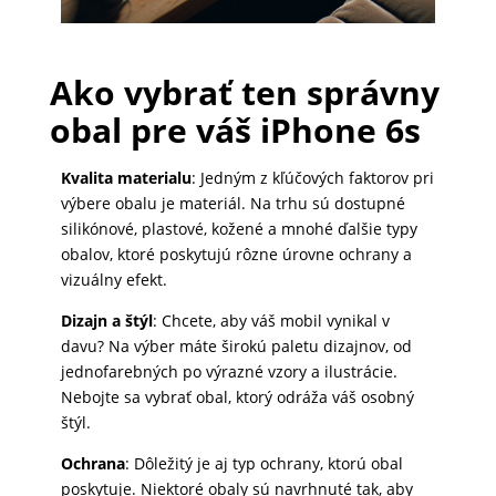
PRÍSLUŠENSTVO
Ako vybrať ten správny
PRE
obal pre váš iPhone 6s
TABLETY
Kvalita materialu
: Jedným z kľúčových faktorov pri
výbere obalu je materiál. Na trhu sú dostupné
PC
silikónové, plastové, kožené a mnohé ďalšie typy
/
obalov, ktoré poskytujú rôzne úrovne ochrany a
NOTEBOOK
vizuálny efekt.
/
GAMING
Dizajn a štýl
: Chcete, aby váš mobil vynikal v
davu? Na výber máte širokú paletu dizajnov, od
jednofarebných po výrazné vzory a ilustrácie.
Nebojte sa vybrať obal, ktorý odráža váš osobný
AUTOPRÍSLUŠENSTVO
štýl.
Ochrana
: Dôležitý je aj typ ochrany, ktorú obal
SMART
poskytuje. Niektoré obaly sú navrhnuté tak, aby