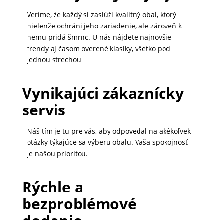
MALÉ
Veríme, že každý si zaslúži kvalitný obal, ktorý
SPOTREBIČE
nielenže ochráni jeho zariadenie, ale zároveň k
nemu pridá šmrnc. U nás nájdete najnovšie
trendy aj časom overené klasiky, všetko pod
jednou strechou.
KANCELÁRIA
Vynikajúci zákaznícky
ŽIVOTNÝ
servis
ŠTÝL
A
Náš tím je tu pre vás, aby odpovedal na akékoľvek
OUTDOOR
otázky týkajúce sa výberu obalu. Vaša spokojnosť
je našou prioritou.
KRÁSA
Rýchle a
A
bezproblémové
ZDRAVIE