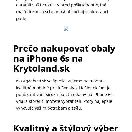
DOMÁCNOSŤ
chránili váš iPhone 6s pred poškriabaním, iné
majú dokonca schopnosť absorbujte otrasy pri
páde.
POPSOCKETY
Prečo nakupovať obaly
SMART
na iPhone 6s na
HODINKY
A
Krytoland.sk
PRÍSLUŠENSTVO
Na
Krytoland.sk
sa špecializujeme na módní a
kvalitné mobilné príslušenstvo. Našim cieľom je
ponúknuť vám širokú paletu obalov na iPhone 6s,
TV,
vďaka ktorej si môžete vybrať ten, ktorý najlepšie
FOTO,
vyhovuje vašim potrebám a štýlu.
AUDIO-
VIDEO
Kvalitný a štýlový výber