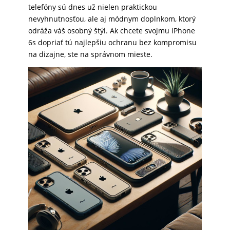
telefóny sú dnes už nielen praktickou
SKLÁ
nevyhnutnosťou, ale aj módnym doplnkom, ktorý
odráža váš osobný štýl. Ak chcete svojmu iPhone
6s dopriať tú najlepšiu ochranu bez kompromisu
NABÍJANIE
na dizajne, ste na správnom mieste.
ŠPORT
PRODUKTY
NA
MIERU
PRÍSLUŠENSTVO
PRE
MOBILY