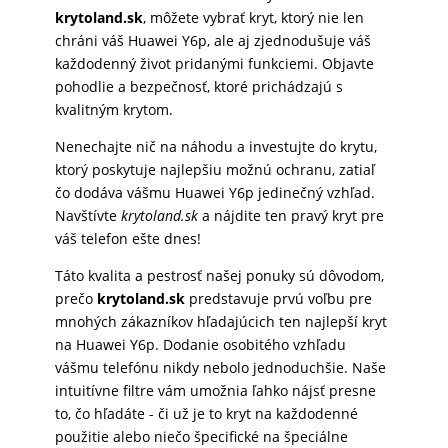
krytoland.sk
, môžete vybrať kryt, ktorý nie len
chráni váš Huawei Y6p, ale aj zjednodušuje váš
každodenný život pridanými funkciemi. Objavte
pohodlie a bezpečnosť, ktoré prichádzajú s
kvalitným krytom.
Nenechajte nič na náhodu a investujte do krytu,
ktorý poskytuje najlepšiu možnú ochranu, zatiaľ
čo dodáva vášmu Huawei Y6p jedinečný vzhľad.
Navštívte
krytoland.sk
a nájdite ten pravý kryt pre
váš telefon ešte dnes!
Táto kvalita a pestrosť našej ponuky sú dôvodom,
prečo
krytoland.sk
predstavuje prvú voľbu pre
mnohých zákazníkov hľadajúcich ten najlepší kryt
na Huawei Y6p. Dodanie osobitého vzhľadu
vášmu telefónu nikdy nebolo jednoduchšie. Naše
intuitívne filtre vám umožnia ľahko nájsť presne
to, čo hľadáte - či už je to kryt na každodenné
použitie alebo niečo špecifické na špeciálne