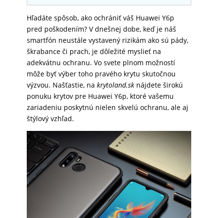
SKLÁ
Hľadáte spôsob, ako ochrániť váš Huawei Y6p
pred poškodením? V dnešnej dobe, keď je náš
smartfón neustále vystavený rizikám ako sú pády,
NABÍJANIE
škrabance či prach, je dôležité myslieť na
adekvátnu ochranu. Vo svete plnom možností
môže byť výber toho pravého krytu skutočnou
ŠPORT
výzvou. Našťastie, na
krytoland.sk
nájdete širokú
ponuku krytov pre Huawei Y6p, ktoré vašemu
zariadeniu poskytnú nielen skvelú ochranu, ale aj
štýlový vzhľad.
PRODUKTY
NA
MIERU
PRÍSLUŠENSTVO
PRE
MOBILY