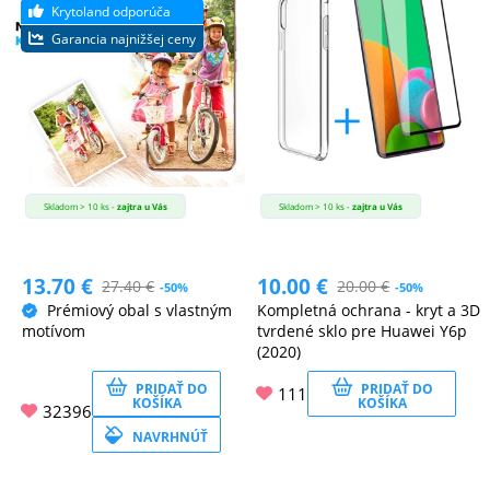
MATKA
A
DIEŤA
DRONY
Skladom > 10 ks -
zajtra u Vás
Skladom > 10 ks -
zajtra u Vás
DOM,
13.70
€
10.00
€
27.40
€
20.00
€
DIELŇA
-50%
-50%
Prémiový obal s vlastným
Kompletná ochrana - kryt a 3D
A
motívom
tvrdené sklo pre Huawei Y6p
ZÁHRADA
(2020)
PRIDAŤ DO
PRIDAŤ DO
111
KOŠÍKA
KOŠÍKA
32396
NAVRHNÚŤ