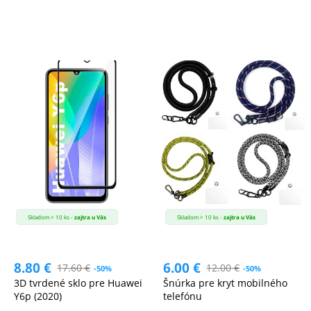
Skladom > 10 ks -
zajtra u Vás
Skladom > 10 ks -
zajtra u Vás
8.80
€
6.00
€
17.60
€
12.00
€
-50%
-50%
3D tvrdené sklo pre Huawei
Šnúrka pre kryt mobilného
Y6p (2020)
telefónu