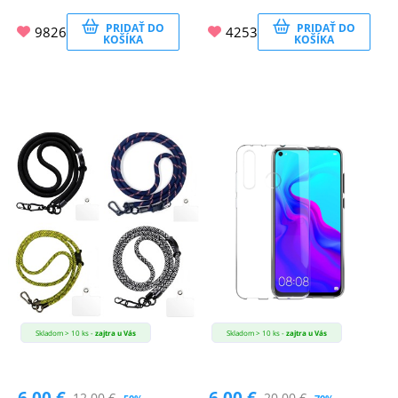
PRIDAŤ DO
PRIDAŤ DO
9826
4253
KOŠÍKA
KOŠÍKA
Skladom > 10 ks -
zajtra u Vás
Skladom > 10 ks -
zajtra u Vás
6.00
€
6.00
€
12.00
€
20.00
€