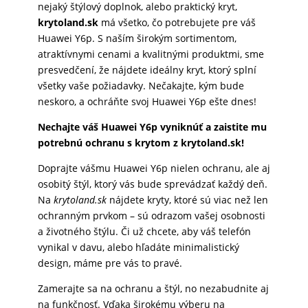
nejaký štýlový doplnok, alebo praktický kryt,
krytoland.sk
má všetko, čo potrebujete pre váš
Huawei Y6p. S naším širokým sortimentom,
atraktívnymi cenami a kvalitnými produktmi, sme
presvedčení, že nájdete ideálny kryt, ktorý splní
všetky vaše požiadavky. Nečakajte, kým bude
neskoro, a ochráňte svoj Huawei Y6p ešte dnes!
Nechajte váš Huawei Y6p vyniknúť a zaistite mu
potrebnú ochranu s krytom z krytoland.sk!
Doprajte vášmu Huawei Y6p nielen ochranu, ale aj
osobitý štýl, ktorý vás bude sprevádzať každý deň.
Na
krytoland.sk
nájdete kryty, ktoré sú viac než len
ochranným prvkom – sú odrazom vašej osobnosti
a životného štýlu. Či už chcete, aby váš telefón
vynikal v davu, alebo hľadáte minimalistický
design, máme pre vás to pravé.
Zamerajte sa na ochranu a štýl, no nezabudnite aj
na funkčnosť. Vďaka širokému výberu na