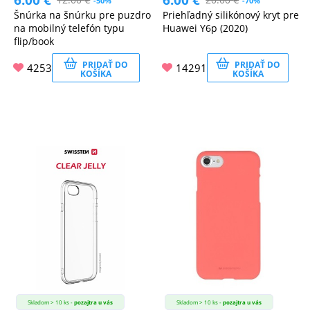
-50%
-70%
Šnúrka na šnúrku pre puzdro
Priehľadný silikónový kryt pre
na mobilný telefón typu
Huawei Y6p (2020)
flip/book
PRIDAŤ DO
PRIDAŤ DO
4253
14291
KOŠÍKA
KOŠÍKA
Skladom > 10 ks -
pozajtra u vás
Skladom > 10 ks -
pozajtra u vás