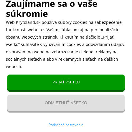
Zaujímame sa o vaše
.
500.000+ odoslaných balíčkov
súkromie
Web Krytoland.sk používa súbory cookies na zabezpečenie
Rychlé doručenie 1-2 dní
funkčnosti webu a s Vaším súhlasom aj na personalizáciu
obsahu webových stránok. Kliknutím na tlačidlo „Prijať
všetko“ súhlasíte s využívaním cookies a odovzdaním údajov
o správaní na webe na zobrazovanie cielenej reklamy na
Heureka
zobraziť recenzie
sociálnych sieťach alebo v reklamných sieťach na ďalších
weboch.
Instagram
5.643 fanúšikov
PRIJAŤ VŠETKO
TikTok
4.833 fanúšikov
ODMIETNUŤ VŠETKO
YouTube videa
Kontakt
/
VOP
/
Recenzie
/
Blog
/
Magazín
/
O nás
/
Odstúpenie
Podrobné nastavenie
od zmluvy