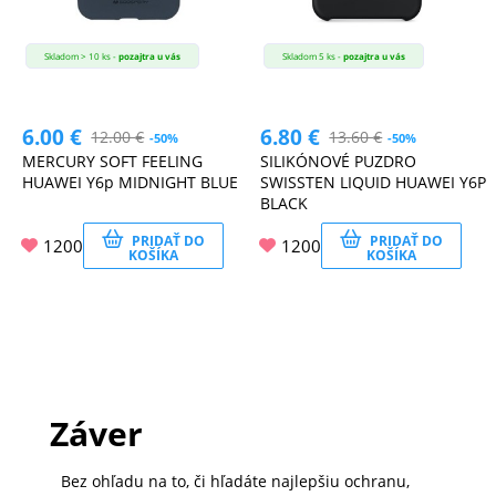
Skladom > 10 ks -
pozajtra u vás
Skladom 5 ks -
pozajtra u vás
6.00
€
6.80
€
12.00
€
13.60
€
-50%
-50%
MERCURY SOFT FEELING
SILIKÓNOVÉ PUZDRO
HUAWEI Y6p MIDNIGHT BLUE
SWISSTEN LIQUID HUAWEI Y6P
BLACK
PRIDAŤ DO
PRIDAŤ DO
1200
1200
KOŠÍKA
KOŠÍKA
Záver
Bez ohľadu na to, či hľadáte najlepšiu ochranu,