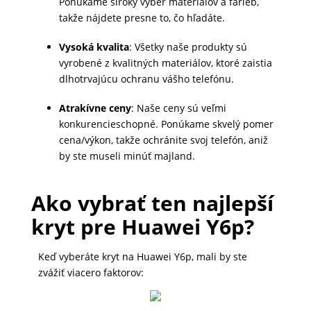
Ponúkame široký výber materiálov a farieb,
DOMÁCNOSŤ
takže nájdete presne to, čo hľadáte.
Vysoká kvalita
: Všetky naše produkty sú
vyrobené z kvalitných materiálov, ktoré zaistia
POPSOCKETY
dlhotrvajúcu ochranu vášho telefónu.
Atrakívne ceny
: Naše ceny sú veľmi
SMART
konkurencieschopné. Ponúkame skvelý pomer
HODINKY
cena/výkon, takže ochránite svoj telefón, aniž
A
by ste museli minúť majland.
PRÍSLUŠENSTVO
Ako vybrať ten najlepší
kryt pre Huawei Y6p?
TV,
FOTO,
Keď vyberáte kryt na Huawei Y6p, mali by ste
AUDIO-
zvážiť viacero faktorov:
VIDEO