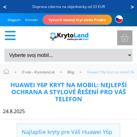
<
>
Doprava zdarma na objednávky od 33 EUR
Magazín
Kontakt
Vytvoriť vlastný Kryt alebo Púzdro
>
O nás - Krytoland.sk
>
Blog
>
Huawei Y6p kryt na mobil: Nejl
KRYTY
HUAWEI Y6P KRYT NA MOBIL: NEJLEPŠÍ
A
OCHRANA A STYLOVÉ ŘEŠENÍ PRO VÁŠ
PUZDRÁ
TELEFON
NA
24.8.2025
MOBIL
Najlapšie kryty pre Váš Huawei Y6p
TVRDENÉ