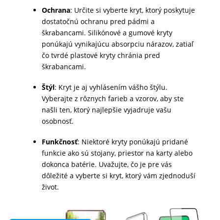
Ochrana
: Určite si vyberte kryt, ktorý poskytuje
MALÉ
dostatočnú ochranu pred pádmi a
SPOTREBIČE
škrabancami. Silikónové a gumové kryty
ponúkajú vynikajúcu absorpciu nárazov, zatiaľ
čo tvrdé plastové kryty chránia pred
KANCELÁRIA
škrabancami.
Štýl
: Kryt je aj vyhlásením vášho štýlu.
Vyberajte z rôznych farieb a vzorov, aby ste
ŽIVOTNÝ
našli ten, ktorý najlepšie vyjadruje vašu
ŠTÝL
osobnosť.
A
OUTDOOR
Funkčnosť
: Niektoré kryty ponúkajú pridané
funkcie ako sú stojany, priestor na karty alebo
dokonca batérie. Uvažujte, čo je pre vás
KRÁSA
dôležité a vyberte si kryt, ktorý vám zjednoduší
život.
A
ZDRAVIE