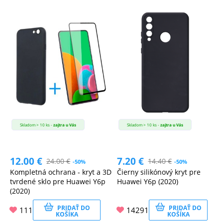
Skladom > 10 ks -
zajtra u Vás
Skladom > 10 ks -
zajtra u Vás
12.00
€
7.20
€
24.00
€
14.40
€
-50%
-50%
Kompletná ochrana - kryt a 3D
Čierny silikónový kryt pre
tvrdené sklo pre Huawei Y6p
Huawei Y6p (2020)
(2020)
PRIDAŤ DO
PRIDAŤ DO
111
14291
KOŠÍKA
KOŠÍKA