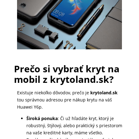
PRÍSLUŠENSTVO
PRE
TABLETY
PC
/
Prečo si vybrať kryt na
NOTEBOOK
mobil z krytoland.sk?
/
GAMING
Existuje niekoľko dôvodov, prečo je
krytoland.sk
tou správnou adresou pre nákup krytu na váš
Huawei Y6p.
AUTOPRÍSLUŠENSTVO
Široká ponuka
: Či už hľadáte kryt, ktorý je
robustný, štýlový, alebo praktický s priestorom
na vaše kreditné karty, máme všetko.
SMART