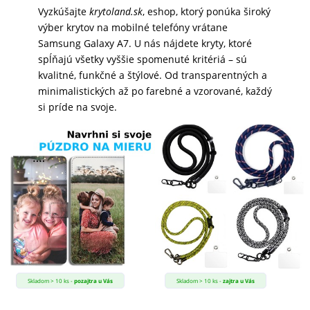
Vyzkúšajte
krytoland.sk
, eshop, ktorý ponúka široký
MALÉ
výber krytov na mobilné telefóny vrátane
SPOTREBIČE
Samsung Galaxy A7. U nás nájdete kryty, ktoré
spĺňajú všetky vyššie spomenuté kritériá – sú
kvalitné, funkčné a štýlové. Od transparentných a
KANCELÁRIA
minimalistických až po farebné a vzorované, každý
si príde na svoje.
ŽIVOTNÝ
ŠTÝL
A
OUTDOOR
KRÁSA
A
ZDRAVIE
Skladom > 10 ks -
pozajtra u Vás
Skladom > 10 ks -
zajtra u Vás