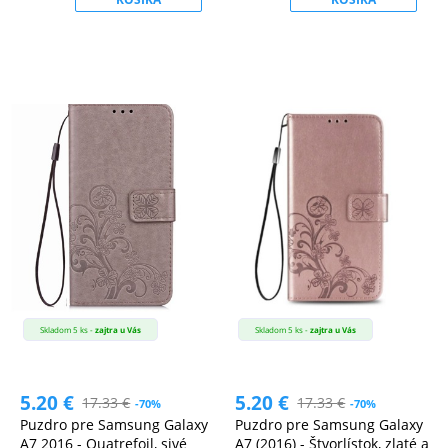
Skladom 5 ks -
zajtra u Vás
Skladom 5 ks -
zajtra u Vás
5.20
€
5.20
€
17.33
€
17.33
€
-70%
-70%
Puzdro pre Samsung Galaxy
Puzdro pre Samsung Galaxy
A7 2016 - Quatrefoil, sivé
A7 (2016) - Štvorlístok, zlaté a