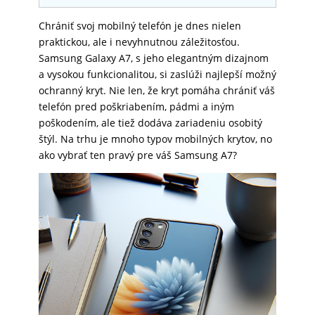
SKLÁ
Chrániť svoj mobilný telefón je dnes nielen
praktickou, ale i nevyhnutnou záležitosťou.
Samsung Galaxy A7, s jeho elegantným dizajnom
NABÍJANIE
a vysokou funkcionalitou, si zaslúži najlepší možný
ochranný kryt. Nie len, že kryt pomáha chrániť váš
telefón pred poškriabením, pádmi a iným
ŠPORT
poškodením, ale tiež dodáva zariadeniu osobitý
štýl. Na trhu je mnoho typov mobilných krytov, no
ako vybrať ten pravý pre váš Samsung A7?
PRODUKTY
NA
MIERU
PRÍSLUŠENSTVO
PRE
MOBILY