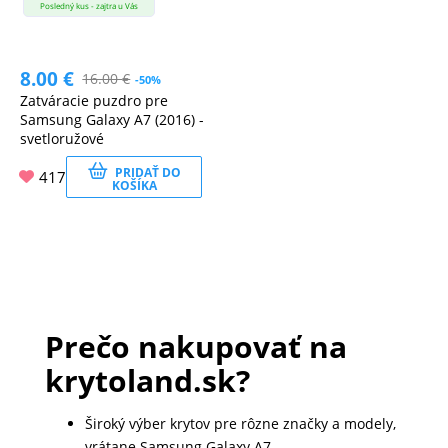
Posledný kus - zajtra u Vás
8.00
€
16.00
€
-50%
Zatváracie puzdro pre
Samsung Galaxy A7 (2016) -
svetloružové
PRIDAŤ DO
417
KOŠÍKA
Prečo nakupovať na
krytoland.sk?
Široký výber krytov pre rôzne značky a modely,
vrátane Samsung Galaxy A7.