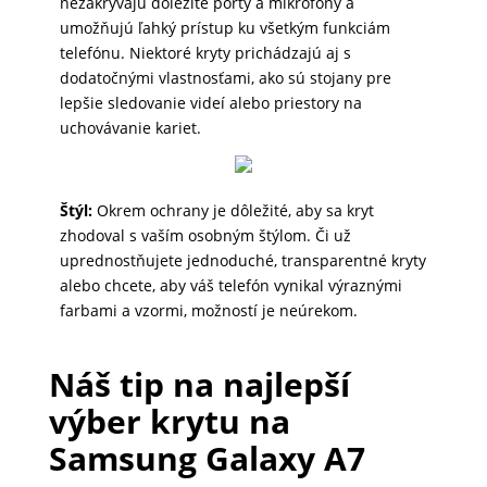
nezakrývajú dôležité porty a mikrofóny a
DOMÁCNOSŤ
umožňujú ľahký prístup ku všetkým funkciám
telefónu. Niektoré kryty prichádzajú aj s
dodatočnými vlastnosťami, ako sú stojany pre
POPSOCKETY
lepšie sledovanie videí alebo priestory na
uchovávanie kariet.
SMART
Štýl:
Okrem ochrany je dôležité, aby sa kryt
HODINKY
zhodoval s vaším osobným štýlom. Či už
A
uprednostňujete jednoduché, transparentné kryty
PRÍSLUŠENSTVO
alebo chcete, aby váš telefón vynikal výraznými
farbami a vzormi, možností je neúrekom.
TV,
Náš tip na najlepší
FOTO,
AUDIO-
výber krytu na
VIDEO
Samsung Galaxy A7