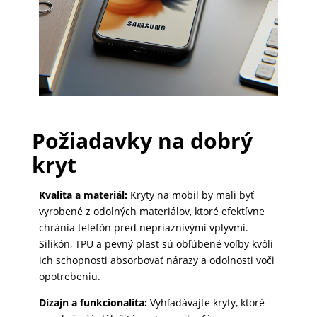
PRÍSLUŠENSTVO
PRE
TABLETY
PC
Požiadavky na dobrý
/
kryt
NOTEBOOK
/
Kvalita a materiál:
Kryty na mobil by mali byť
GAMING
vyrobené z odolných materiálov, ktoré efektívne
chránia telefón pred nepriaznivými vplyvmi.
Silikón, TPU a pevný plast sú obľúbené voľby kvôli
AUTOPRÍSLUŠENSTVO
ich schopnosti absorbovať nárazy a odolnosti voči
opotrebeniu.
Dizajn a funkcionalita:
Vyhľadávajte kryty, ktoré
SMART