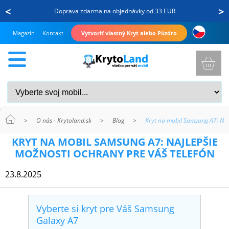
<
>
Doprava zdarma na objednávky od 33 EUR
Magazín
Kontakt
Vytvoriť vlastný Kryt alebo Púzdro
>
O nás - Krytoland.sk
>
Blog
>
Kryt na mobil Samsung A7: Naj
KRYTY
KRYT NA MOBIL SAMSUNG A7: NAJLEPŠIE
A
MOŽNOSTI OCHRANY PRE VÁŠ TELEFÓN
PUZDRÁ
23.8.2025
NA
MOBIL
Vyberte si kryt pre Váš Samsung
Galaxy A7
TVRDENÉ