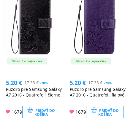
Skladom 5 ks -
zajtra u Vás
Skladom 5 ks -
zajtra u Vás
5.20
€
5.20
€
17.33
€
17.33
€
-70%
-70%
Puzdro pre Samsung Galaxy
Puzdro pre Samsung Galaxy
A7 2016 - Quatrefoil, čierne
A7 2016 - Quatrefoil, fialové
PRIDAŤ DO
PRIDAŤ DO
1679
1679
KOŠÍKA
KOŠÍKA