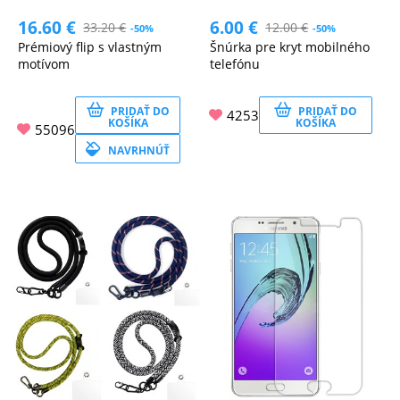
16.60
€
6.00
€
33.20
€
12.00
€
-50%
-50%
MATKA
Prémiový flip s vlastným
Šnúrka pre kryt mobilného
A
motívom
telefónu
DIEŤA
PRIDAŤ DO
PRIDAŤ DO
4253
KOŠÍKA
KOŠÍKA
55096
DRONY
NAVRHNÚŤ
DOM,
DIELŇA
A
ZÁHRADA