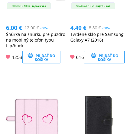
Skladom > 10 ks -
zajtra u Vás
Skladom > 10 ks -
zajtra u Vás
6.00
€
4.40
€
12.00
€
8.80
€
-50%
-50%
Šnúrka na šnúrku pre puzdro
Tvrdené sklo pre Samsung
na mobilný telefón typu
Galaxy A7 (2016)
flip/book
PRIDAŤ DO
PRIDAŤ DO
4253
616
KOŠÍKA
KOŠÍKA