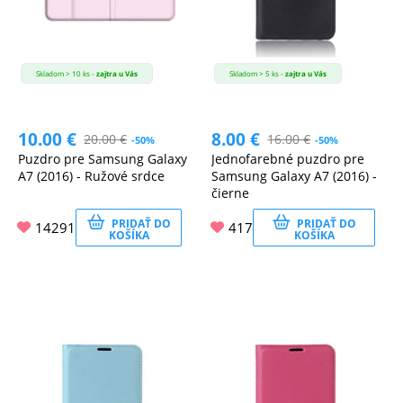
Skladom > 10 ks -
zajtra u Vás
Skladom > 5 ks -
zajtra u Vás
10.00
€
8.00
€
20.00
€
16.00
€
-50%
-50%
Puzdro pre Samsung Galaxy
Jednofarebné puzdro pre
A7 (2016) - Ružové srdce
Samsung Galaxy A7 (2016) -
čierne
PRIDAŤ DO
PRIDAŤ DO
14291
417
KOŠÍKA
KOŠÍKA