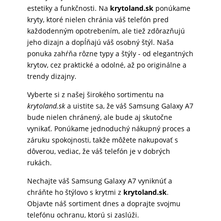
estetiky a funkčnosti. Na
krytoland.sk
ponúkame
kryty, ktoré nielen chránia váš telefón pred
každodenným opotrebením, ale tiež zdôrazňujú
jeho dizajn a dopĺňajú váš osobný štýl. Naša
ponuka zahŕňa rôzne typy a štýly - od elegantných
krytov, cez praktické a odolné, až po originálne a
trendy dizajny.
Vyberte si z našej širokého sortimentu na
krytoland.sk
a uistite sa, že váš Samsung Galaxy A7
bude nielen chránený, ale bude aj skutočne
vynikať. Ponúkame jednoduchý nákupný proces a
záruku spokojnosti, takže môžete nakupovať s
dôverou, vediac, že váš telefón je v dobrých
rukách.
Nechajte váš Samsung Galaxy A7 vyniknúť a
chráňte ho štýlovo s krytmi z
krytoland.sk
.
Objavte náš sortiment dnes a doprajte svojmu
telefónu ochranu, ktorú si zaslúži.