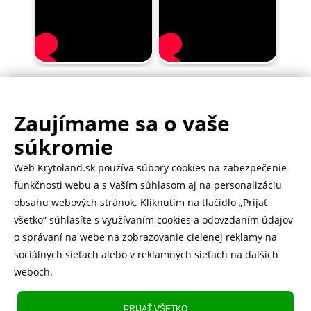
Zaujímame sa o vaše
.
500.000+ odoslaných balíčkov
súkromie
Web Krytoland.sk používa súbory cookies na zabezpečenie
Rychlé doručenie 1-2 dní
funkčnosti webu a s Vaším súhlasom aj na personalizáciu
obsahu webových stránok. Kliknutím na tlačidlo „Prijať
všetko“ súhlasíte s využívaním cookies a odovzdaním údajov
o správaní na webe na zobrazovanie cielenej reklamy na
Heureka
zobraziť recenzie
sociálnych sieťach alebo v reklamných sieťach na ďalších
weboch.
Instagram
5.643 fanúšikov
PRIJAŤ VŠETKO