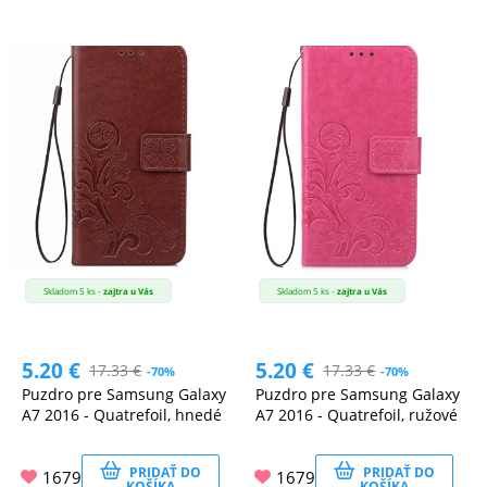
Skladom 5 ks -
zajtra u Vás
Skladom 5 ks -
zajtra u Vás
5.20
€
5.20
€
17.33
€
17.33
€
-70%
-70%
Puzdro pre Samsung Galaxy
Puzdro pre Samsung Galaxy
A7 2016 - Quatrefoil, hnedé
A7 2016 - Quatrefoil, ružové
PRIDAŤ DO
PRIDAŤ DO
1679
1679
KOŠÍKA
KOŠÍKA