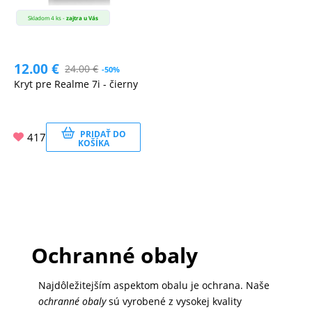
Skladom 4 ks -
zajtra u Vás
12.00
€
24.00
€
-50%
Kryt pre Realme 7i - čierny
PRIDAŤ DO
417
KOŠÍKA
Ochranné obaly
Najdôležitejším aspektom obalu je ochrana. Naše
ochranné obaly
sú vyrobené z vysokej kvality