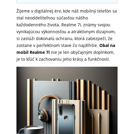
SKLÁ
Žijeme v digitálnej ére, kde náš mobilný telefón sa
stal neoddeliteľnou súčasťou nášho
každodenného života. Realme 7i, známy svojou
NABÍJANIE
vynikajúcou výkonnosťou a atraktívnym dizajnom,
si zaslúži dokonalú ochranu, ktorá zabezpečí, že
zostane v perfektnom stave čo najdlhšie.
Obal na
ŠPORT
mobil Realme 7i
nie je len obyčajným doplnkom,
je to kľúč k zachovaniu jeho krásy a funkčnosti.
PRODUKTY
NA
MIERU
PRÍSLUŠENSTVO
PRE
MOBILY