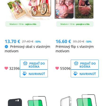
MALÉ
SPOTREBIČE
Skladom > 10 ks -
zajtra u Vás
Skladom > 10 ks -
pozajtra u Vás
KANCELÁRIA
13.70
€
16.60
€
27.40
€
33.20
€
-50%
-50%
Prémiový obal s vlastným
Prémiový flip s vlastným
ŽIVOTNÝ
motívom
motívom
ŠTÝL
A
PRIDAŤ DO
PRIDAŤ DO
OUTDOOR
KOŠÍKA
KOŠÍKA
32396
55096
NAVRHNÚŤ
NAVRHNÚŤ
KRÁSA
A
ZDRAVIE