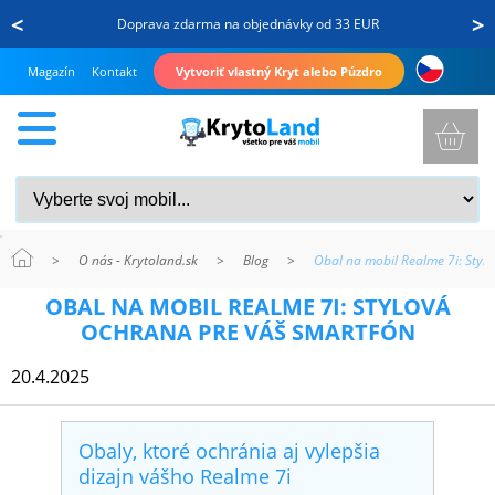
<
>
Doprava zdarma na objednávky od 33 EUR
Magazín
Kontakt
Vytvoriť vlastný Kryt alebo Púzdro
>
O nás - Krytoland.sk
>
Blog
>
Obal na mobil Realme 7i: Styl
KRYTY
OBAL NA MOBIL REALME 7I: STYLOVÁ
A
OCHRANA PRE VÁŠ SMARTFÓN
PUZDRÁ
20.4.2025
NA
MOBIL
Obaly, ktoré ochránia aj vylepšia
dizajn vášho Realme 7i
TVRDENÉ