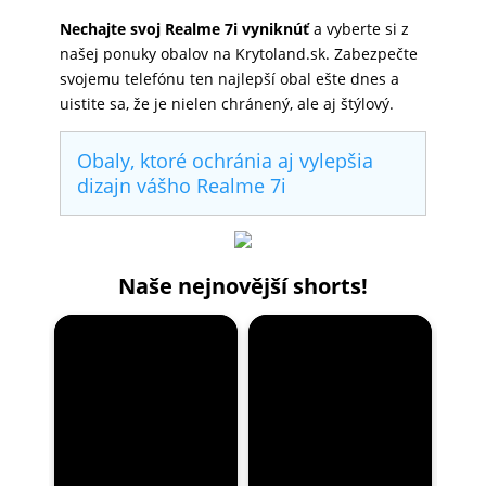
Nechajte svoj Realme 7i vyniknúť
a vyberte si z
našej ponuky obalov na Krytoland.sk. Zabezpečte
svojemu telefónu ten najlepší obal ešte dnes a
uistite sa, že je nielen chránený, ale aj štýlový.
Obaly, ktoré ochránia aj vylepšia
dizajn vášho Realme 7i
Naše nejnovější shorts!