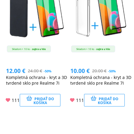
MATKA
A
DIEŤA
DRONY
Skladom > 10 ks -
zajtra u Vás
Skladom > 10 ks -
zajtra u Vás
12.00
€
10.00
€
24.00
€
20.00
€
DOM,
-50%
-50%
Kompletná ochrana - kryt a 3D
Kompletná ochrana - kryt a 3D
DIELŇA
tvrdené sklo pre Realme 7i
tvrdené sklo pre Realme 7I
A
ZÁHRADA
PRIDAŤ DO
PRIDAŤ DO
111
111
KOŠÍKA
KOŠÍKA