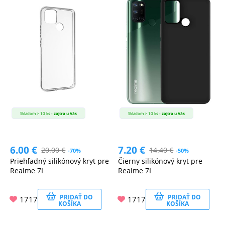
Skladom > 10 ks -
zajtra u Vás
Skladom > 10 ks -
zajtra u Vás
6.00
€
7.20
€
20.00
€
14.40
€
-70%
-50%
Priehľadný silikónový kryt pre
Čierny silikónový kryt pre
Realme 7I
Realme 7I
PRIDAŤ DO
PRIDAŤ DO
1717
1717
KOŠÍKA
KOŠÍKA