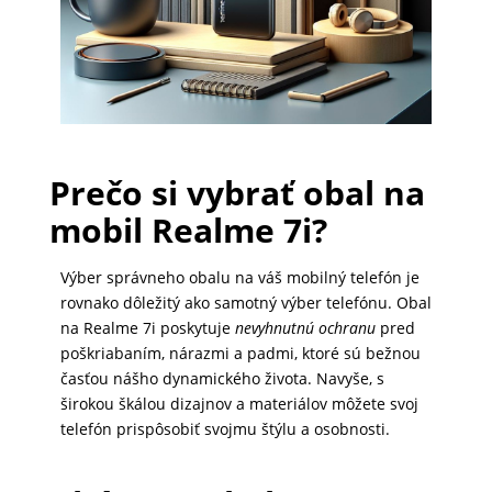
PRÍSLUŠENSTVO
PRE
TABLETY
Prečo si vybrať obal na
PC
mobil Realme 7i?
/
NOTEBOOK
Výber správneho obalu na váš mobilný telefón je
/
rovnako dôležitý ako samotný výber telefónu. Obal
GAMING
na Realme 7i poskytuje
nevyhnutnú ochranu
pred
poškriabaním, nárazmi a padmi, ktoré sú bežnou
časťou nášho dynamického života. Navyše, s
AUTOPRÍSLUŠENSTVO
širokou škálou dizajnov a materiálov môžete svoj
telefón prispôsobiť svojmu štýlu a osobnosti.
SMART