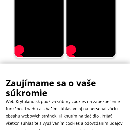
Zaujímame sa o vaše
.
500.000+ odoslaných balíčkov
súkromie
Web Krytoland.sk používa súbory cookies na zabezpečenie
Rychlé doručenie 1-2 dní
funkčnosti webu a s Vaším súhlasom aj na personalizáciu
obsahu webových stránok. Kliknutím na tlačidlo „Prijať
všetko“ súhlasíte s využívaním cookies a odovzdaním údajov