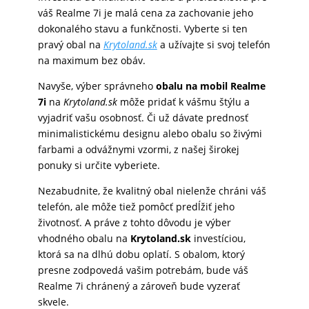
váš Realme 7i je malá cena za zachovanie jeho
dokonalého stavu a funkčnosti. Vyberte si ten
pravý obal na
Krytoland.sk
a užívajte si svoj telefón
na maximum bez obáv.
Navyše, výber správneho
obalu na mobil Realme
7i
na
Krytoland.sk
môže pridať k vášmu štýlu a
vyjadriť vašu osobnosť. Či už dávate prednosť
minimalistickému designu alebo obalu so živými
farbami a odvážnymi vzormi, z našej širokej
ponuky si určite vyberiete.
Nezabudnite, že kvalitný obal nielenže chráni váš
telefón, ale môže tiež pomôcť predĺžiť jeho
životnosť. A práve z tohto dôvodu je výber
vhodného obalu na
Krytoland.sk
investíciou,
ktorá sa na dlhú dobu oplatí. S obalom, ktorý
presne zodpovedá vašim potrebám, bude váš
Realme 7i chránený a zároveň bude vyzerať
skvele.