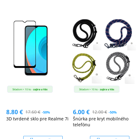
Skladom > 10 ks -
zajtra u Vás
Skladom > 10 ks -
zajtra u Vás
8.80
€
6.00
€
17.60
€
12.00
€
-50%
-50%
3D tvrdené sklo pre Realme 7i
Šnúrka pre kryt mobilného
telefónu