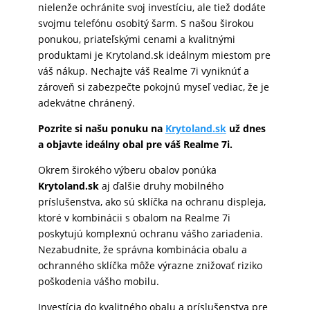
nielenže ochránite svoj investíciu, ale tiež dodáte
svojmu telefónu osobitý šarm. S našou širokou
ponukou, priateľskými cenami a kvalitnými
produktami je Krytoland.sk ideálnym miestom pre
váš nákup. Nechajte váš Realme 7i vyniknúť a
zároveň si zabezpečte pokojnú myseľ vediac, že je
adekvátne chránený.
Pozrite si našu ponuku na
Krytoland.sk
už dnes
a objavte ideálny obal pre váš Realme 7i.
Okrem širokého výberu obalov ponúka
Krytoland.sk
aj ďalšie druhy mobilného
príslušenstva, ako sú sklíčka na ochranu displeja,
ktoré v kombinácii s obalom na Realme 7i
poskytujú komplexnú ochranu vášho zariadenia.
Nezabudnite, že správna kombinácia obalu a
ochranného sklíčka môže výrazne znižovať riziko
poškodenia vášho mobilu.
Investícia do kvalitného obalu a príslušenstva pre