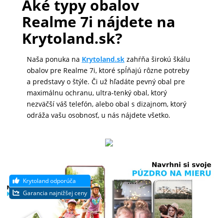
Aké typy obalov
DOMÁCNOSŤ
Realme 7i nájdete na
Krytoland.sk?
POPSOCKETY
Naša ponuka na
Krytoland.sk
zahŕňa širokú škálu
obalov pre Realme 7i, ktoré spĺňajú rôzne potreby
a predstavy o štýle. Či už hľadáte pevný obal pre
SMART
maximálnu ochranu, ultra-tenký obal, ktorý
HODINKY
nezväčší váš telefón, alebo obal s dizajnom, ktorý
A
odráža vašu osobnosť, u nás nájdete všetko.
PRÍSLUŠENSTVO
TV,
FOTO,
AUDIO-
VIDEO