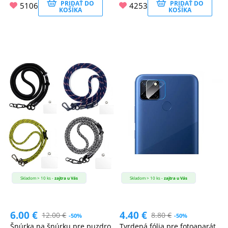
PRIDAŤ DO
PRIDAŤ DO
5106
4253
KOŠÍKA
KOŠÍKA
Skladom > 10 ks -
zajtra u Vás
Skladom > 10 ks -
zajtra u Vás
6.00
€
4.40
€
12.00
€
8.80
€
-50%
-50%
Šnúrka na šnúrku pre puzdro
Tvrdená fólia pre fotoaparát