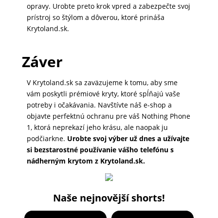
opravy. Urobte preto krok vpred a zabezpečte svoj
prístroj so štýlom a dôverou, ktoré prináša
Krytoland.sk.
Záver
V Krytoland.sk sa zaväzujeme k tomu, aby sme
vám poskytli prémiové kryty, ktoré spĺňajú vaše
potreby i očakávania. Navštívte náš e-shop a
objavte perfektnú ochranu pre váš Nothing Phone
1, ktorá neprekazí jeho krásu, ale naopak ju
podčiarkne.
Urobte svoj výber už dnes a užívajte
si bezstarostné používanie vášho telefónu s
nádherným krytom z Krytoland.sk.
Naše nejnovější shorts!