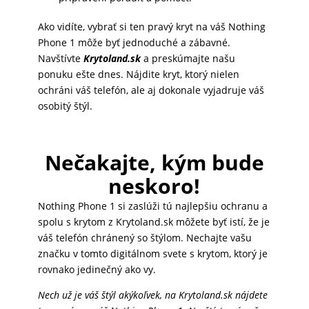
MATKA
Ako vidíte, vybrať si ten pravý kryt na váš Nothing
A
Phone 1 môže byť jednoduché a zábavné.
Navštívte
Krytoland.sk
a preskúmajte našu
DIEŤA
ponuku ešte dnes. Nájdite kryt, ktorý nielen
ochráni váš telefón, ale aj dokonale vyjadruje váš
osobitý štýl.
DRONY
Nečakajte, kým bude
DOM,
neskoro!
DIELŇA
A
Nothing Phone 1 si zaslúži tú najlepšiu ochranu a
ZÁHRADA
spolu s krytom z Krytoland.sk môžete byť istí, že je
váš telefón chránený so štýlom. Nechajte vašu
značku v tomto digitálnom svete s krytom, ktorý je
rovnako jedinečný ako vy.
Nech už je váš štýl akýkoľvek, na Krytoland.sk nájdete