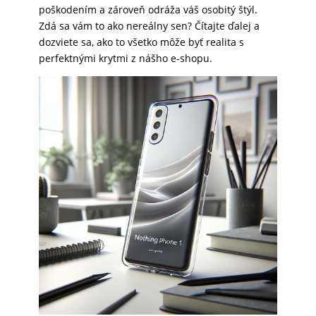
poškodením a zároveň odráža váš osobitý štýl.
SKLÁ
Zdá sa vám to ako nereálny sen? Čítajte ďalej a
dozviete sa, ako to všetko môže byť realita s
perfektnými krytmi z nášho e-shopu.
NABÍJANIE
ŠPORT
PRODUKTY
NA
MIERU
PRÍSLUŠENSTVO
PRE
MOBILY