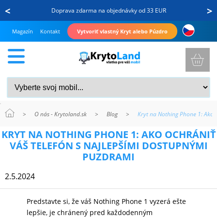
<
>
Doprava zdarma na objednávky od 33 EUR
Magazín
Kontakt
Vytvoriť vlastný Kryt alebo Púzdro
>
O nás - Krytoland.sk
>
Blog
>
Kryt na Nothing Phone 1: Ako 
KRYTY
KRYT NA NOTHING PHONE 1: AKO OCHRÁNIŤ
A
VÁŠ TELEFÓN S NAJLEPŠÍMI DOSTUPNÝMI
PUZDRÁ
PUZDRAMI
NA
2.5.2024
MOBIL
Predstavte si, že váš Nothing Phone 1 vyzerá ešte
lepšie, je chránený pred každodenným
TVRDENÉ