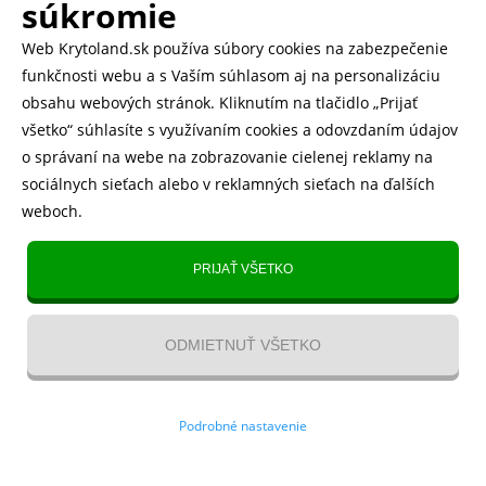
500.000+ odoslaných balíčkov
súkromie
Web Krytoland.sk používa súbory cookies na zabezpečenie
Rychlé doručenie 1-2 dní
funkčnosti webu a s Vaším súhlasom aj na personalizáciu
obsahu webových stránok. Kliknutím na tlačidlo „Prijať
všetko“ súhlasíte s využívaním cookies a odovzdaním údajov
o správaní na webe na zobrazovanie cielenej reklamy na
Heureka
zobraziť recenzie
sociálnych sieťach alebo v reklamných sieťach na ďalších
weboch.
Instagram
5.643 fanúšikov
PRIJAŤ VŠETKO
TikTok
4.833 fanúšikov
ODMIETNUŤ VŠETKO
YouTube videa
Kontakt
/
VOP
/
Recenzie
/
Blog
/
Magazín
/
O nás
/
Odstúpenie
Podrobné nastavenie
od zmluvy