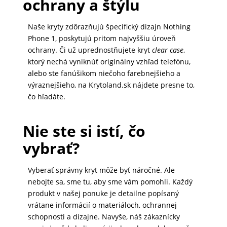
ochrany a štýlu
DOMÁCNOSŤ
Naše kryty zdôrazňujú špecifický dizajn Nothing
Phone 1, poskytujú pritom najvyššiu úroveň
POPSOCKETY
ochrany. Či už uprednostňujete kryt
clear case
,
ktorý nechá vyniknúť originálny vzhľad telefónu,
alebo ste fanúšikom niečoho farebnejšieho a
výraznejšieho, na Krytoland.sk nájdete presne to,
SMART
čo hľadáte.
HODINKY
A
PRÍSLUŠENSTVO
Nie ste si istí, čo
vybrať?
TV,
Vyberať správny kryt môže byť náročné. Ale
FOTO,
nebojte sa, sme tu, aby sme vám pomohli. Každý
AUDIO-
produkt v našej ponuke je detailne popísaný
VIDEO
vrátane informácií o materiáloch, ochrannej
schopnosti a dizajne. Navyše, náš zákaznícky