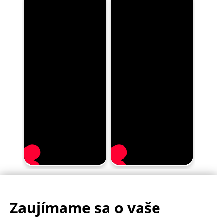
Zaujímame sa o vaše
.