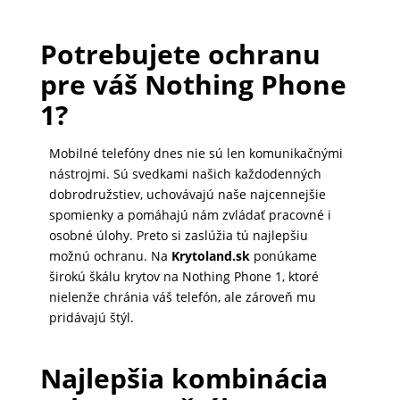
Potrebujete ochranu
PRÍSLUŠENSTVO
PRE
pre váš Nothing Phone
TABLETY
1?
Mobilné telefóny dnes nie sú len komunikačnými
PC
nástrojmi. Sú svedkami našich každodenných
/
dobrodružstiev, uchovávajú naše najcennejšie
NOTEBOOK
spomienky a pomáhajú nám zvládať pracovné i
/
osobné úlohy. Preto si zaslúžia tú najlepšiu
GAMING
možnú ochranu. Na
Krytoland.sk
ponúkame
širokú škálu krytov na Nothing Phone 1, ktoré
nielenže chránia váš telefón, ale zároveň mu
pridávajú štýl.
AUTOPRÍSLUŠENSTVO
Najlepšia kombinácia
SMART