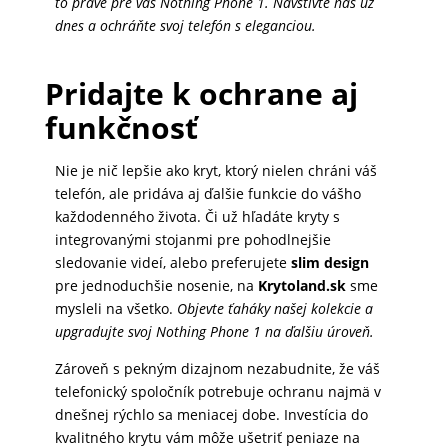
to pravé pre váš Nothing Phone 1. Navštívte nás už
dnes a ochráňte svoj telefón s eleganciou.
Pridajte k ochrane aj
funkčnosť
Nie je nič lepšie ako kryt, ktorý nielen chráni váš
telefón, ale pridáva aj ďalšie funkcie do vášho
každodenného života. Či už hľadáte kryty s
integrovanými stojanmi pre pohodlnejšie
sledovanie videí, alebo preferujete
slim design
pre jednoduchšie nosenie, na
Krytoland.sk
sme
mysleli na všetko.
Objevte ťaháky našej kolekcie a
upgradujte svoj Nothing Phone 1 na ďalšiu úroveň.
Zároveň s pekným dizajnom nezabudnite, že váš
telefonický spoločník potrebuje ochranu najmä v
dnešnej rýchlo sa meniacej dobe. Investícia do
kvalitného krytu vám môže ušetriť peniaze na