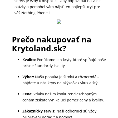
servis je vždy k dispozícii, aby odpovedal na vaše
MALÉ
otázky a pomohol vám nájsť ten najlepší kryt pre
váš Nothing Phone 1.
SPOTREBIČE
KANCELÁRIA
Prečo nakupovať na
Krytoland.sk?
ŽIVOTNÝ
Kvalita:
Ponúkame len kryty, ktoré spĺňajú naše
ŠTÝL
prísne štandardy kvality.
A
OUTDOOR
Výber:
Naša ponuka je široká a rôznorodá -
nájdete u nás kryty na akýkoľvek vkus a štýl.
KRÁSA
Cena:
Vďaka našim konkurencieschopným
cenám získate vynikajúci pomer ceny a kvality.
A
ZDRAVIE
Zákaznícky servis:
Naši odborníci sú vždy
pripravení poradiť a pomôcť.